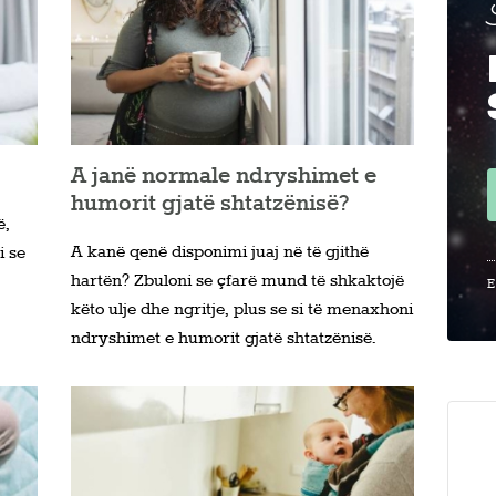
A janë normale ndryshimet e
humorit gjatë shtatzënisë?
ë,
A kanë qenë disponimi juaj në të gjithë
i se
hartën? Zbuloni se çfarë mund të shkaktojë
E
këto ulje dhe ngritje, plus se si të menaxhoni
ndryshimet e humorit gjatë shtatzënisë.