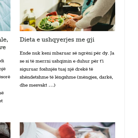
le,
Dieta e ushqyerjes me gji
ve
Ende nuk keni mbaruar së ngrëni për dy. Ja
di
se si të merrni ushqimin e duhur për t’i
një
siguruar foshnjës tuaj një drekë të
ësorë
shëndetshme të lëngshme (mëngjes, darkë,
dhe mesvakt …)
në
et