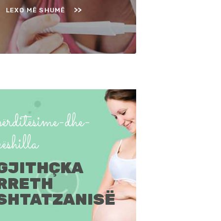
LEXO MË SHUMË
përditësime-dhe-
këshilla
GJITHÇKA
RRETH
SHTATZANISË