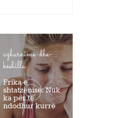
azhurnime-dhe-
këshilla
Frika e
shtatzënisë: Nuk
ka për të
ndodhur kurrë