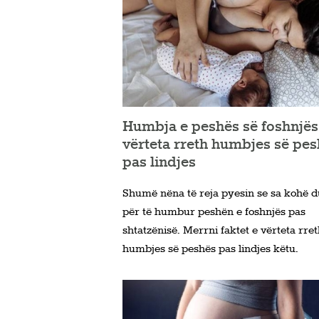
Humbja e peshës së foshnjës
vërteta rreth humbjes së pe
pas lindjes
Shumë nëna të reja pyesin se sa kohë d
për të humbur peshën e foshnjës pas
shtatzënisë. Merrni faktet e vërteta rre
humbjes së peshës pas lindjes këtu.