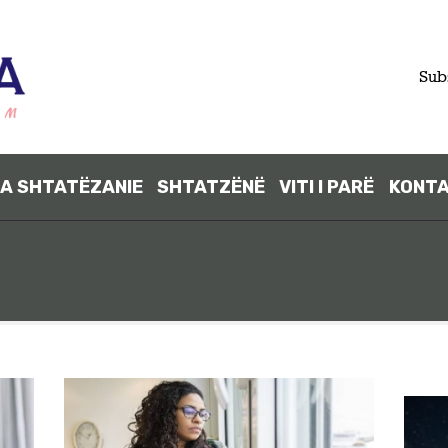
FILLIMI
Sub
PARA
SHTATËZANI
A SHTATËZANIE
SHTATZËNË
VITI I PARË
KONT
E
SHTATZËNË
VITI I PARË
KONTAKT