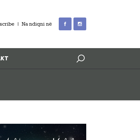
scribe
Na ndiqni në
AKT