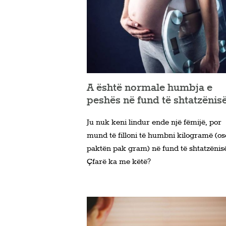
A është normale humbja e
peshës në fund të shtatzënis
Ju nuk keni lindur ende një fëmijë, por
mund të filloni të humbni kilogramë (os
paktën pak gram) në fund të shtatzënis
Çfarë ka me këtë?