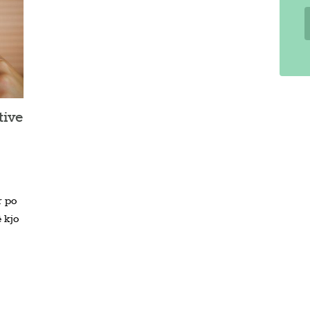
tive
r po
 kjo