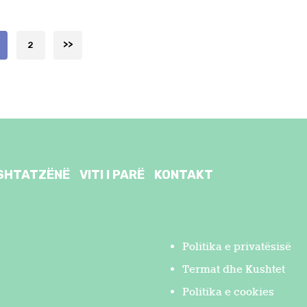
AGE
PAGE
2
>
SHTATZËNË
VITI I PARË
KONTAKT
Politika e privatësisë
Termat dhe Kushtet
Politika e cookies