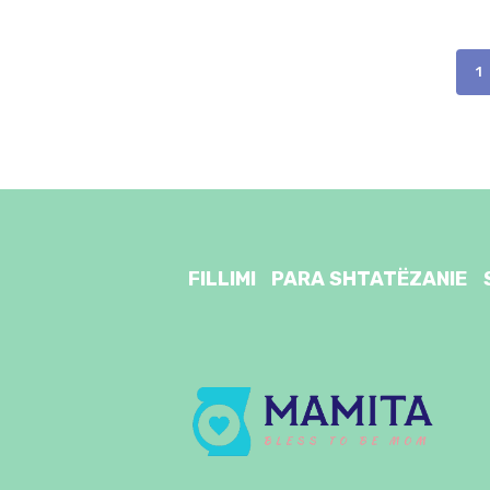
Posts
P
1
pagination
FILLIMI
PARA SHTATËZANIE