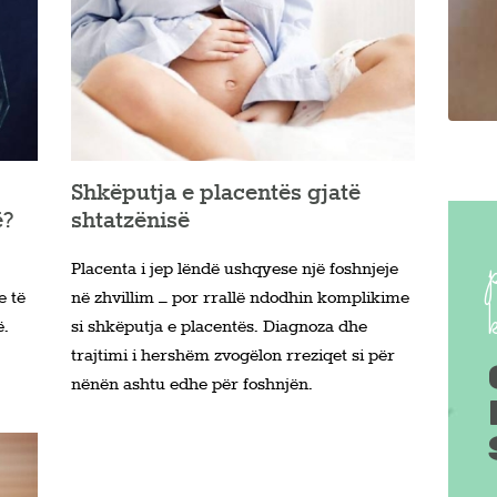
Shkëputja e placentës gjatë
ë?
shtatzënisë
Placenta i jep lëndë ushqyese një foshnjeje
e të
në zhvillim – por rrallë ndodhin komplikime
ë.
si shkëputja e placentës. Diagnoza dhe
trajtimi i hershëm zvogëlon rreziqet si për
nënën ashtu edhe për foshnjën.