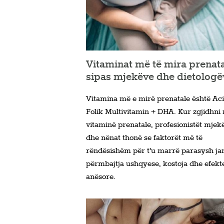
Vitaminat më të mira prenata
sipas mjekëve dhe dietologë
Vitamina më e mirë prenatale është Aci
Folik Multivitamin + DHA. Kur zgjidhni 
vitaminë prenatale, profesionistët mjek
dhe nënat thonë se faktorët më të
rëndësishëm për t’u marrë parasysh ja
përmbajtja ushqyese, kostoja dhe efekt
anësore.