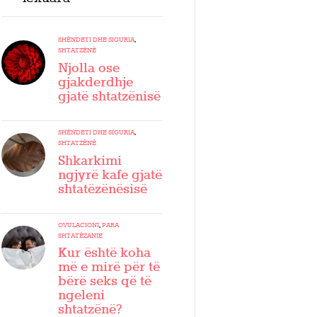
SHËNDETI DHE SIGURIA
,
SHTATZËNË
Njolla ose
gjakderdhje
gjatë shtatzënisë
SHËNDETI DHE SIGURIA
,
SHTATZËNË
Shkarkimi
ngjyrë kafe gjatë
shtatëzënësisë
OVULACIONI
,
PARA
SHTATËZANIE
Kur është koha
më e mirë për të
bërë seks që të
ngeleni
shtatzënë?