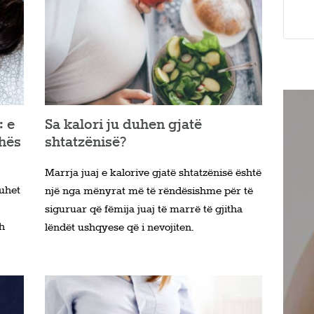
: e
Sa kalori ju duhen gjatë
shës
shtatzënisë?
Marrja juaj e kalorive gjatë shtatzënisë është
uhet
një nga mënyrat më të rëndësishme për të
siguruar që fëmija juaj të marrë të gjitha
th
lëndët ushqyese që i nevojiten.