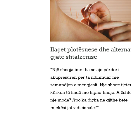
Ilaçet plotësuese dhe alterna
gjatë shtatzënisë
“Një shoqja ime tha se ajo përdori
akupresurën për ta ndihmuar me
sëmundjen e mëngjesit. Një shoqe tjetë
kërkon të lindë me hipno-lindje. A është
një modë? Apo ka diçka në gjithë këtë
mjekësi jotradicionale?”