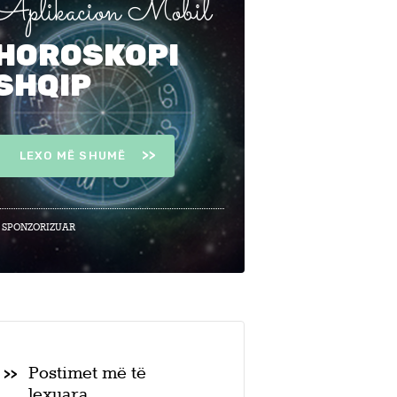
Aplikacion Mobil
HOROSKOPI
SHQIP
LEXO MË SHUMË
 SPONZORIZUAR
Postimet më të
lexuara