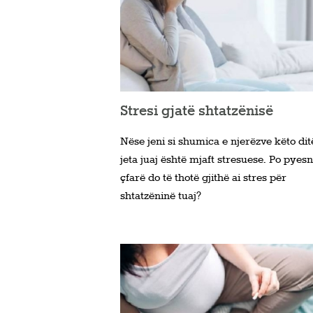
Stresi gjatë shtatzënisë
Nëse jeni si shumica e njerëzve këto dit
jeta juaj është mjaft stresuese. Po pyesn
çfarë do të thotë gjithë ai stres për
shtatzëninë tuaj?