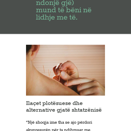
ndonjë gjë)
mund të bëni në
lidhje me të.
Ilaçet plotësuese dhe
alternative gjatë shtatzënisë
“Një shoqja ime tha se ajo përdori
akupresurën për ta ndihmuar me