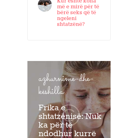
Kur është koha
më e mirë për të
bërë seks që të
ngeleni
shtatzënë?
azhurnime-dhe-
këshilla
Frika e
shtatzënisë: Nuk
ka për të
ndodhur kurrë