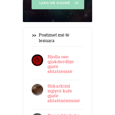
LEXO MË SHUMË
Postimet më të
lexuara
Njolla ose
gjakderdhje
gjatë
shtatzënisë
Shkarkimi
ngjyrë kafe
gjatë
shtatëzënësisë