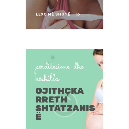
LEXO MË SHUMË
përditësime-dhe-
këshilla
GJITHÇKA
RRETH
SHTATZANIS
Ë