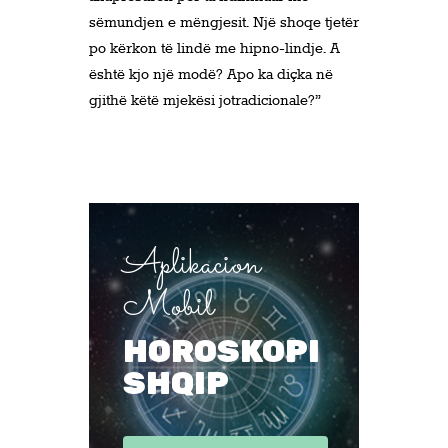
sëmundjen e mëngjesit. Një shoqe tjetër
po kërkon të lindë me hipno-lindje. A
është kjo një modë? Apo ka diçka në
gjithë këtë mjekësi jotradicionale?”
Aplikacion
Mobil
HOROSKOPI
SHQIP