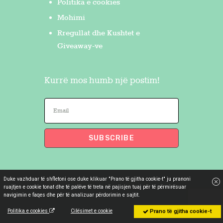
Politika e cookies
Mohimi
Rregullat dhe Kushtet e
Giveaway-ve
Kurrë mos humb një postim!
Duke vazhduar të shfletoni ose duke klikuar "Prano të gjitha cookie-t" ju pranoni
Flakron Saidi
© 2026. All Rights
ruajtjen e cookie tonat dhe të palëve të treta në pajisjen tuaj për të përmirësuar
navigimin e faqes dhe për të analizuar përdorimin e sajtit.
Reserved.
Politika e cookies
Cilësimet e cookie
Prano të gjitha cookie-t