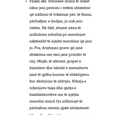
Flisni atë.
Ndonëse mund të duket
sikur jeni personi i vetëm shtatzënë
që ndiheni të frikësuar për, të themi,
përballjen e lindjes, ju nuk jeni
vetëm. Në fakt, shumë nëna të
ardhshme ndoshta po mendojnë
saktësisht të njëjtat mendime që jeni
ju. Pra, drejtojuni grave që janë
shtatzëna ose tani janë prindër të
rinj. Miqtë, të afërmit, grupet e
bisedave dhe tabelat e mesazheve
janë të gjitha burime të shkëlqyera
kur dëshironi të shfryni. Ndarja e
ndjenjave tuaja dhe gjetja e
bashkëshortëve me të njëjtin
mendim mund t’ju ndihmojë të
përballoni stresin gjatë shtatzënisë.