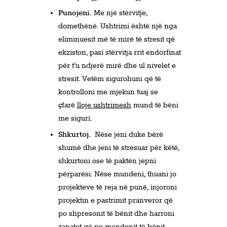
Punojeni.
Me një stërvitje,
domethënë. Ushtrimi është një nga
eliminuesit më të mirë të stresit që
ekziston, pasi stërvitja rrit endorfinat
për t’u ndjerë mirë dhe ul nivelet e
stresit. Vetëm sigurohuni që të
kontrolloni me mjekun tuaj se
çfarë
lloje ushtrimesh
mund të bëni
me siguri.
Shkurtoj.
Nëse jeni duke bërë
shumë dhe jeni të stresuar për këtë,
shkurtoni ose të paktën jepni
përparësi. Nëse mundeni, thuani jo
projekteve të reja në punë, injoroni
projektin e pastrimit pranveror që
po shpresonit të bënit dhe harroni
zanatet që po mendonit të bënit