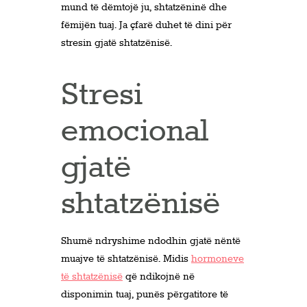
mund të dëmtojë ju, shtatzëninë dhe
fëmijën tuaj. Ja çfarë duhet të dini për
stresin gjatë shtatzënisë.
Stresi
emocional
gjatë
shtatzënisë
Shumë ndryshime ndodhin gjatë nëntë
muajve të shtatzënisë. Midis
hormoneve
të shtatzënisë
që ndikojnë në
disponimin tuaj, punës përgatitore të