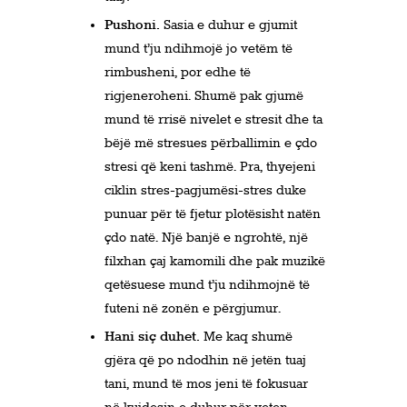
Pushoni.
Sasia e duhur e gjumit
mund t’ju ndihmojë jo vetëm të
rimbusheni, por edhe të
rigjeneroheni. Shumë pak gjumë
mund të rrisë nivelet e stresit dhe ta
bëjë më stresues përballimin e çdo
stresi që keni tashmë. Pra, thyejeni
ciklin stres-pagjumësi-stres duke
punuar për të fjetur plotësisht natën
çdo natë. Një banjë e ngrohtë, një
filxhan çaj kamomili dhe pak muzikë
qetësuese mund t’ju ndihmojnë të
futeni në zonën e përgjumur.
Hani siç duhet.
Me kaq shumë
gjëra që po ndodhin në jetën tuaj
tani, mund të mos jeni të fokusuar