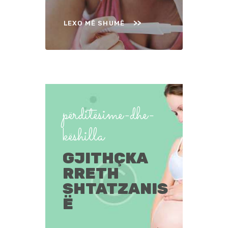
LEXO MË SHUMË
përditësime-dhe-
këshilla
GJITHÇKA
RRETH
SHTATZANIS
Ë