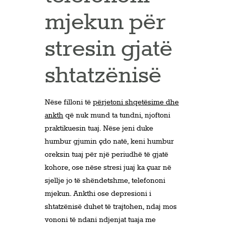
mjekun për
stresin gjatë
shtatzënisë
Nëse filloni të
përjetoni shqetësime dhe
ankth
që nuk mund ta tundni, njoftoni
praktikuesin tuaj. Nëse jeni duke
humbur gjumin çdo natë, keni humbur
oreksin tuaj për një periudhë të gjatë
kohore, ose nëse stresi juaj ka çuar në
sjellje jo të shëndetshme, telefononi
mjekun. Ankthi ose depresioni i
shtatzënisë duhet të trajtohen, ndaj mos
vononi të ndani ndjenjat tuaja me