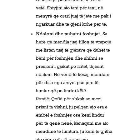
vetë. Shtyjini ato tani për tani, në
mënyrë që orari juaj të jetë më pak i
ngarkuar dhe të gjeni kohë për të.
Ndaloni dhe nuhatni foshnjat.
Sa
herë që mendja juaj fillon të vrapojë
me listën tuaj të gjërave që duhet të
bëni për foshnjën dhe shihni se
presioni i gjakut po rritet, thjesht
ndaloni. Në vend të kësaj, mendoni
për disa nga arsyet pse jeni të
lumtur që po lindni këtë
fëmijë. Qoftë për shkak se mezi
prisni ta vishni, ju pëlqen ajo era e
ëmbël e foshnjës ose keni lindur
për të qenë nënë, kënaquni me ato
mendime të lumtura. Ju keni të gjitha
ato gjëra për të pritur me