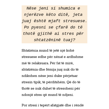
Nëse jeni si shumica e 
njerëzve këto ditë, jeta 
juaj është mjaft stresuese. 
Po pyesni se çfarë do të 
thotë gjithë ai stres për 
shtatzëninë tuaj?
Shtatzënia mund të jetë një kohë
stresuese edhe për nënat e ardhshme
më të relaksuara. Për fat të mirë,
shtatzënia dhe fëmija juaj nuk do të
ndikohen nëse jeni duke përjetuar
stresin tipik, të përditshëm. Që do të
thotë se nuk duhet të stresoheni për
ndonjë stres që mund të ndjeni.
Por stresi i tepërt afatgjatë dhe i rëndë