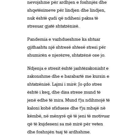
nevojshme për ardhjen e foshnjës dhe
shqetësimeve për lindjen dhe lindjen,
nuk është çudi që ndiheni paksa të
stresuar gjatë shtatzënisë.
Pandemia e vazhdueshme ka shtuar
gjithashtu një shtresë shtesë stresi për
shumicën e njerëzve, shtatzënë ose jo.
Ndjenja e stresit është jashtëzakonisht e
zakonshme dhe e barabartë me kursin e
shtatzënisë. Lajmi i mirë: Jo çdo stres
është i keq, dhe disa strese mund të
jenë edhe të mira. Mund t’ju ndihmojë të
kaloni kohë sfiduese dhe t’ju mbajë në
këmbë, në mënyrë që të jeni të motivuar
që të kujdeseni sa më mirë për veten
dhe foshnjën tuaj të ardhshme.