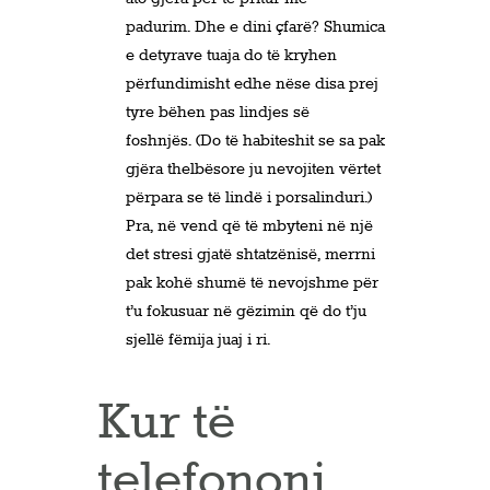
padurim. Dhe e dini çfarë? Shumica
e detyrave tuaja do të kryhen
përfundimisht edhe nëse disa prej
tyre bëhen pas lindjes së
foshnjës. (Do të habiteshit se sa pak
gjëra thelbësore ju nevojiten vërtet
përpara se të lindë i porsalinduri.)
Pra, në vend që të mbyteni në një
det stresi gjatë shtatzënisë, merrni
pak kohë shumë të nevojshme për
t’u fokusuar në gëzimin që do t’ju
sjellë fëmija juaj i ri.
Kur të
telefononi