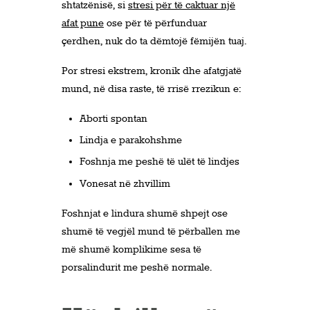
shtatzënisë, si
stresi për të caktuar një
afat pune
ose për të përfunduar
çerdhen, nuk do ta dëmtojë fëmijën tuaj.
Por stresi ekstrem, kronik dhe afatgjatë
mund, në disa raste, të rrisë rrezikun e:
Aborti spontan
Lindja e parakohshme
Foshnja me peshë të ulët të lindjes
Vonesat në zhvillim
Foshnjat e lindura shumë shpejt ose
shumë të vegjël mund të përballen me
më shumë komplikime sesa të
porsalindurit me peshë normale.