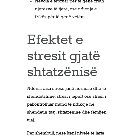
Nevoja e tepruar për të qenë rreth
njerëzve të tjerë, ose ndjenja e
frikës për të qenë vetëm
Efektet e
stresit gjatë
shtatzënisë
Ndërsa disa strese janë normale dhe të
shëndetshme, stresi i tepërt ose stresi i
pakontrolluar mund të ndikojë në
shëndetin tuaj, shtatzëninë dhe fëmijën
tuaj.
Për shembull, nëse keni nivele të larta