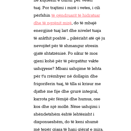
në kujdesin e duhur për veten
tuaj. Por trajtimi i mirë i vetes, i cili
përfshin
të qëndruarit të hidratuar
dhe të ngrënit mirë
, do të mbajë
energjinë tuaj lart dhe nivelet tuaja
të ankthit poshtë – pikërisht atë që ju
nevojitet për të shmangur stresin
gjatë shtatzënisë. Po sikur të mos
gjeni kohë për të përgatitur vakte
ushqyese? Mbani ushqime të lehta
për t’u rrëmbyer në dollapin dhe
frigoriferin tuaj, të tilla si krisur me
djathë me fije dhe grurë integral,
karrota për fëmijë dhe humus, ose
kos dhe një mollë. Nëse ushqimi i
shëndetshëm është lehtësisht i
disponueshëm, do të keni shumë
më tepër gjasa të hani gjërat e mira.