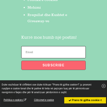
Politika e cookies
Mohimi
Rregullat dhe Kushtet e
Giveaway-ve
Kurrë mos humb një postim!
Duke vazhduar të shfletoni ose duke klikuar "Prano të gjitha cookie-t" ju pranoni
Flakron Saidi
© 2026. All Rights
ruajtjen e cookie tonat dhe të palëve të treta në pajisjen tuaj për të përmirësuar
navigimin e faqes dhe për të analizuar përdorimin e sajtit.
Reserved.
Politika e cookies
Cilësimet e cookie
Prano të gjitha cookie-t