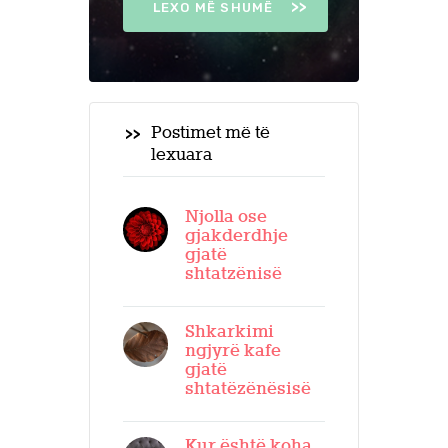
LEXO MË SHUMË
Postimet më të
lexuara
Njolla ose
gjakderdhje
gjatë
shtatzënisë
Shkarkimi
ngjyrë kafe
gjatë
shtatëzënësisë
Kur është koha