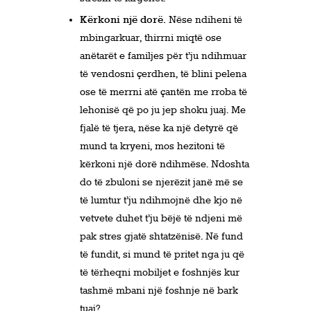
Kërkoni një dorë.
Nëse ndiheni të
mbingarkuar, thirrni miqtë ose
anëtarët e familjes për t’ju ndihmuar
të vendosni çerdhen, të blini pelena
ose të merrni atë çantën me rroba të
lehonisë që po ju jep shoku juaj. Me
fjalë të tjera, nëse ka një detyrë që
mund ta kryeni, mos hezitoni të
kërkoni një dorë ndihmëse. Ndoshta
do të zbuloni se njerëzit janë më se
të lumtur t’ju ndihmojnë dhe kjo në
vetvete duhet t’ju bëjë të ndjeni më
pak stres gjatë shtatzënisë. Në fund
të fundit, si mund të pritet nga ju që
të tërheqni mobiljet e foshnjës kur
tashmë mbani një foshnje në bark
tuaj?