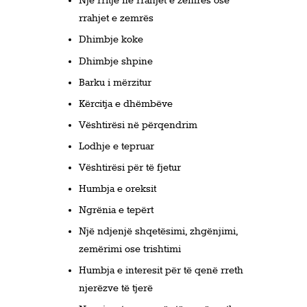
Një rritje në rrahjet e zemrës ose
rrahjet e zemrës
Dhimbje koke
Dhimbje shpine
Barku i mërzitur
Kërcitja e dhëmbëve
Vështirësi në përqendrim
Lodhje e tepruar
Vështirësi për të fjetur
Humbja e oreksit
Ngrënia e tepërt
Një ndjenjë shqetësimi, zhgënjimi,
zemërimi ose trishtimi
Humbja e interesit për të qenë rreth
njerëzve të tjerë