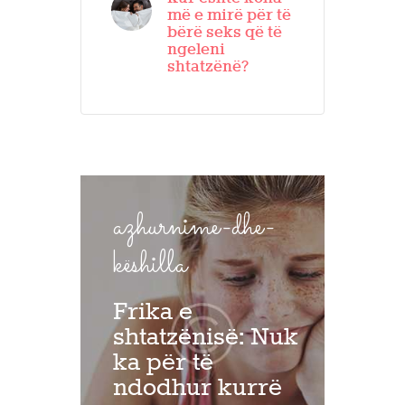
më e mirë për të
bërë seks që të
ngeleni
shtatzënë?
azhurnime-dhe-
këshilla
Frika e
shtatzënisë: Nuk
ka për të
ndodhur kurrë