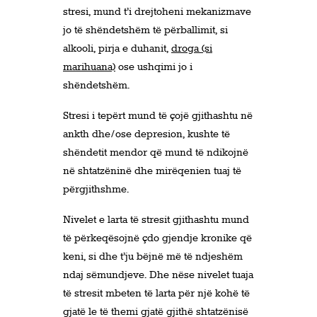
stresi, mund t’i drejtoheni mekanizmave
jo të shëndetshëm të përballimit, si
alkooli, pirja e duhanit,
droga (si
marihuana)
ose ushqimi jo i
shëndetshëm.
Stresi i tepërt mund të çojë gjithashtu në
ankth dhe/ose depresion, kushte të
shëndetit mendor që mund të ndikojnë
në shtatzëninë dhe mirëqenien tuaj të
përgjithshme.
Nivelet e larta të stresit gjithashtu mund
të përkeqësojnë çdo gjendje kronike që
keni, si dhe t’ju bëjnë më të ndjeshëm
ndaj sëmundjeve. Dhe nëse nivelet tuaja
të stresit mbeten të larta për një kohë të
gjatë le të themi gjatë gjithë shtatzënisë