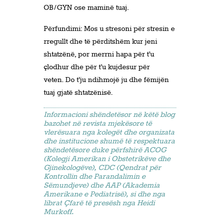
OB/GYN ose maminë tuaj.
Përfundimi: Mos u stresoni për stresin e
rregullt dhe të përditshëm kur jeni
shtatzënë, por merrni hapa për t’u
çlodhur dhe për t’u kujdesur për
veten. Do t’ju ndihmojë ju dhe fëmijën
tuaj gjatë shtatzënisë.
Informacioni shëndetësor në këtë blog
bazohet në revista mjekësore të
vlerësuara nga kolegët dhe organizata
dhe institucione shumë të respektuara
shëndetësore duke përfshirë ACOG
(Kolegji Amerikan i Obstetrikëve dhe
Gjinekologëve), CDC (Qendrat për
Kontrollin dhe Parandalimin e
Sëmundjeve) dhe AAP (Akademia
Amerikane e Pediatrisë), si dhe nga
librat Çfarë të presësh nga Heidi
Murkoff.