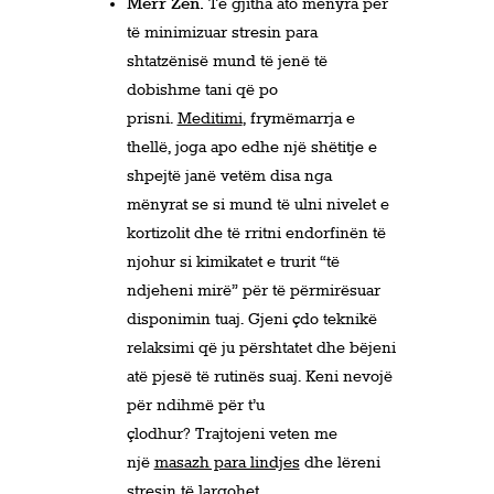
Merr Zen.
Të gjitha ato mënyra për
të minimizuar stresin para
shtatzënisë mund të jenë të
dobishme tani që po
prisni.
Meditimi
, frymëmarrja e
thellë, joga apo edhe një shëtitje e
shpejtë janë vetëm disa nga
mënyrat se si mund të ulni nivelet e
kortizolit dhe të rritni endorfinën të
njohur si kimikatet e trurit “të
ndjeheni mirë” për të përmirësuar
disponimin tuaj. Gjeni çdo teknikë
relaksimi që ju përshtatet dhe bëjeni
atë pjesë të rutinës suaj. Keni nevojë
për ndihmë për t’u
çlodhur? Trajtojeni veten me
një
masazh para lindjes
dhe lëreni
stresin të largohet.