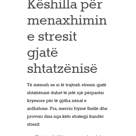
Këshilla për
menaxhimin
e stresit
gjatë
shtatzënisë
Të mësosh se si të trajtosh stresin gjatë
shtatzënisë duhet të jetë një përparësi
kryesore për të gjitha nënat e
ardhshme. Pra, merrni frymë thellë dhe
provoni disa nga këto strategji kundër
stresit: