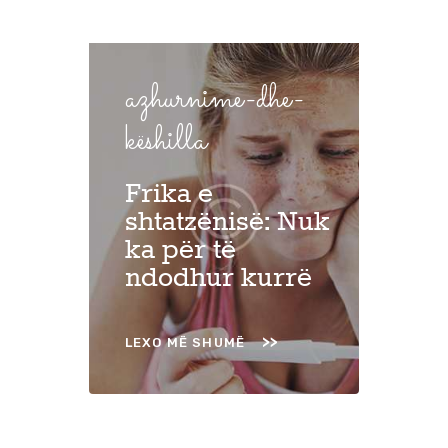
azhurnime-dhe-
këshilla
Frika e
shtatzënisë: Nuk
ka për të
ndodhur kurrë
LEXO MË SHUMË