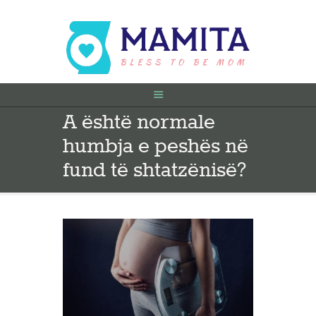
A është normale
FILLIMI
humbja e peshës në
PARA SHTATËZANIE
SHTATZËNË
fund të shtatzënisë?
VITI I PARË
KONTAKT