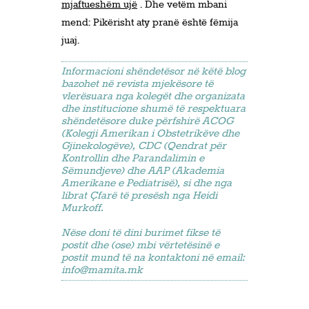
mjaftueshëm ujë
. Dhe vetëm mbani
mend: Pikërisht aty pranë është fëmija
juaj.
Informacioni shëndetësor në këtë blog
bazohet në revista mjekësore të
vlerësuara nga kolegët dhe organizata
dhe institucione shumë të respektuara
shëndetësore duke përfshirë ACOG
(Kolegji Amerikan i Obstetrikëve dhe
Gjinekologëve), CDC (Qendrat për
Kontrollin dhe Parandalimin e
Sëmundjeve) dhe AAP (Akademia
Amerikane e Pediatrisë), si dhe nga
librat Çfarë të presësh nga Heidi
Murkoff.
Nëse doni të dini burimet fikse të
postit dhe (ose) mbi vërtetësinë e
postit mund të na kontaktoni në email:
info@mamita.mk