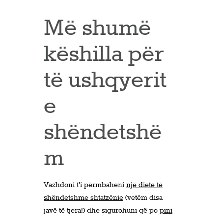
Më shumë
këshilla për
të ushqyerit
e
shëndetshë
m
Vazhdoni t’i përmbaheni
një diete të
shëndetshme shtatzënie
(vetëm disa
javë të tjera!) dhe sigurohuni që po
pini