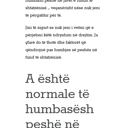
humbisni peshë në javët e fundit të
shtatzënisë – veçanërisht nëse nuk jeni
të përgatitur për të.
Jini të sigurt se nuk jeni i vetmi që e
përjetoni këtë ndryshim në drejtim. Ja
çfarë do të thotë dhe faktorët që
qëndrojnë pas humbjes së peshës në
fund të shtatzënisë.
A është
normale të
humbasësh
peshë në