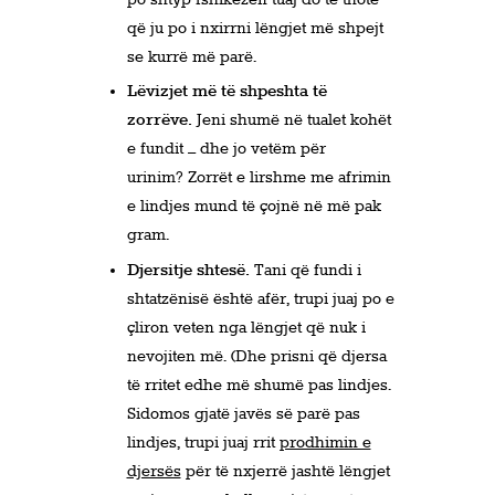
po shtyp fshikëzën tuaj do të thotë
që ju po i nxirrni lëngjet më shpejt
se kurrë më parë.
Lëvizjet më të shpeshta të
zorrëve.
Jeni shumë në tualet kohët
e fundit – dhe jo vetëm për
urinim? Zorrët e lirshme me afrimin
e lindjes mund të çojnë në më pak
gram.
Djersitje shtesë.
Tani që fundi i
shtatzënisë është afër, trupi juaj po e
çliron veten nga lëngjet që nuk i
nevojiten më. (Dhe prisni që djersa
të rritet edhe më shumë pas lindjes.
Sidomos gjatë javës së parë pas
lindjes, trupi juaj rrit
prodhimin e
djersës
për të nxjerrë jashtë lëngjet