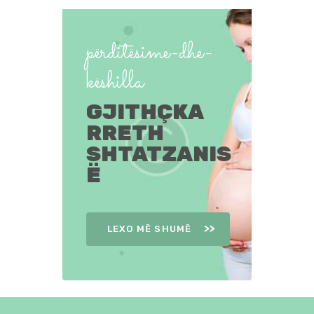
përditësime-dhe-
këshilla
GJITHÇKA
RRETH
SHTATZANIS
Ë
LEXO MË SHUMË