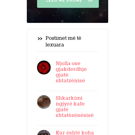
LEXO MË SHUMË
Postimet më të
lexuara
Njolla ose
gjakderdhje
gjatë
shtatzënisë
Shkarkimi
ngjyrë kafe
gjatë
shtatëzënësisë
Kur është koha