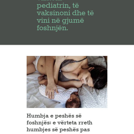
pediatrin, të
vaksinoni dhe të
vini në gjumë
foshnjën.
Humbja e peshës së
foshnjës: e vërteta rreth
humbjes së peshës pas