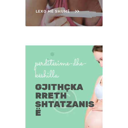
LEXO MË SHUMË
përditësime-dhe-
këshilla
GJITHÇKA
RRETH
SHTATZANIS
Ë