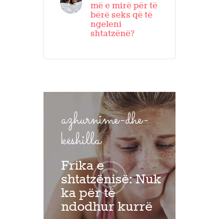
më e mirë për të
bërë seks që të
ngeleni
shtatzënë?
azhurnime-dhe-
këshilla
Frika e
shtatzënisë: Nuk
ka për të
ndodhur kurrë