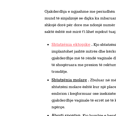
Gjakderdhja e ngjashme me periudhën në
mund të sinjalizojë se diçka ka mbarua
shkojë dorë për dore me ndonjë numër t
saktë është më mirë t’i lihet mjekut tu
Shtatzënia ektopike
.
Kjo shtatzë
implantohet jashtë mitrës dhe kërk
gjakderdhje më të rëndë vaginale d
të shoqëruara me presion të rektumit
tronditje.
Shtatzënia molare
.
Zbuluar në më
shtatzëni molare është kur një plac
embrion i keqformuar ose inekzistent
gjakderdhje vaginale të errët në të 
ngërçe.
Aborti spontan.
Kjo humbje e hers