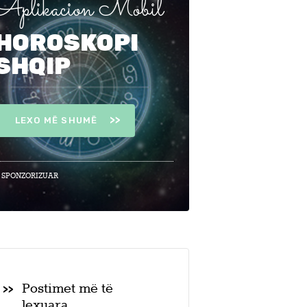
Aplikacion Mobil
HOROSKOPI
SHQIP
LEXO MË SHUMË
 SPONZORIZUAR
Postimet më të
lexuara