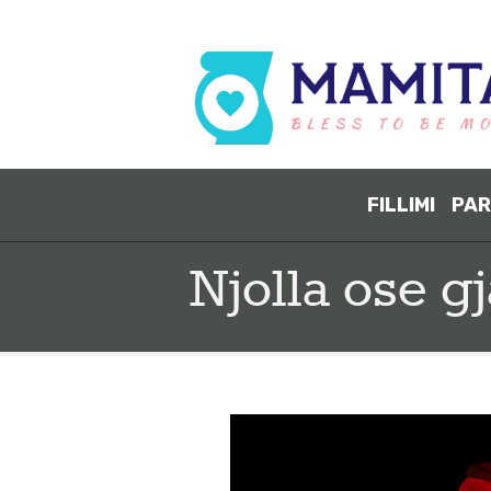
FILLIMI
PAR
Njolla ose g