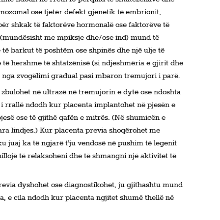
ozomal ose tjetër defekt gjenetik të embrionit,
për shkak të faktorëve hormonalë ose faktorëve të
e (mundësisht me mpiksje dhe/ose ind) mund të
të barkut të poshtëm ose shpinës dhe një ulje të
të hershme të shtatzënisë (si ndjeshmëria e gjirit dhe
nga zvogëlimi gradual pasi mbaron tremujori i parë.
zbulohet në ultrazë në tremujorin e dytë ose ndoshta
ht i rrallë ndodh kur placenta implantohet në pjesën e
esë ose të gjithë qafën e mitrës. (Në shumicën e
para lindjes.) Kur placenta previa shoqërohet me
u juaj ka të ngjarë t’ju vendosë në pushim të legenit
hillojë të relaksoheni dhe të shmangni një aktivitet të
revia dyshohet ose diagnostikohet, ju gjithashtu mund
a, e cila ndodh kur placenta ngjitet shumë thellë në