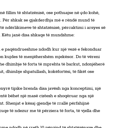
 fillim të shtatzënisë, ose pothuajse në çdo kohë,
r. Për shkak se gjakderdhja më e rëndë mund të
ë ndërlikimeve të shtatzënisë, përcaktimi i arsyes së
aj. Këtu janë disa shkaqe të mundshme:
ni e paqëndrueshme ndodh kur një vezë e fekonduar
on kujdes të menjëhershëm mjekësor. Do të vëreni
he dhimbje të forta të mprehta të barkut, ndonjëherë
, dhimbje shpatullash, kokëfortësi, të fikët ose
nyrë tipike brenda disa javësh nga konceptimi, një
entë bëhet një masë cistesh e shoqëruar nga një
. Shenjat e kësaj gjendje të rrallë përfshijnë
kuqe të ndezur me të përziera të forta, të vjella dhe
hme ndodh në rreth 10 përqind të shtatëzënave dhe