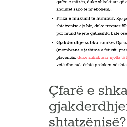
qafën e mitrës, duke shkaktuar që a
zhduket sapo të mjekoheni).
Priza e mukusit të humbur.
Kjo 
shtatzënisë ajo bie, duke treguar fil
por mund të jetë gjithashtu kafe ose
Gjakderdhje subkorionike.
Gjaku
(membrana e jashtme e fetusit, pran
placentës,
duke shkaktuar njolla të 
vetë dhe nuk është problem në shta
Çfarë e shk
gjakderdhje
shtatzënisë?