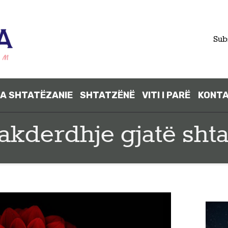
Sub
A SHTATËZANIE
SHTATZËNË
VITI I PARË
KONT
FILLIMI
jakderdhje gjatë sht
PARA
SHTATËZANI
E