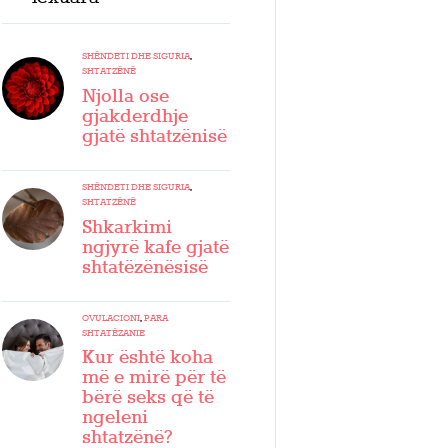
SHËNDETI DHE SIGURIA
,
SHTATZËNË
Njolla ose
gjakderdhje
gjatë shtatzënisë
SHËNDETI DHE SIGURIA
,
SHTATZËNË
Shkarkimi
ngjyrë kafe gjatë
shtatëzënësisë
OVULACIONI
,
PARA
SHTATËZANIE
Kur është koha
më e mirë për të
bërë seks që të
ngeleni
shtatzënë?