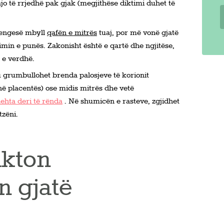
jo të rrjedhë pak gjak (megjithëse diktimi duhet të
pengesë mbyll
qafën e mitrës
tuaj, por më vonë gjatë
limin e punës. Zakonisht është e qartë dhe ngjitëse,
 e verdhë.
 grumbullohet brenda palosjeve të korionit
ë placentës) ose midis mitrës dhe vetë
lehta deri të rënda
. Në shumicën e rasteve, zgjidhet
tzëni.
akton
n gjatë