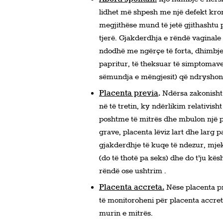
lidhet më shpesh me një defekt krom
megjithëse mund të jetë gjithashtu 
tjerë. Gjakderdhja e rëndë vaginal
ndodhë me ngërçe të forta, dhimbje 
papritur, të theksuar të simptomave 
sëmundja e mëngjesit) që ndryshon 
Placenta previa
.
Ndërsa zakonisht 
në të tretin, ky ndërlikim relativis
poshtme të mitrës dhe mbulon një pj
grave, placenta lëviz lart dhe larg 
gjakderdhje të kuqe të ndezur, mjek
(do të thotë pa seks) dhe do t’ju kës
rëndë ose ushtrim .
Placenta accreta.
Nëse placenta p
të monitoroheni për placenta accret
murin e mitrës.