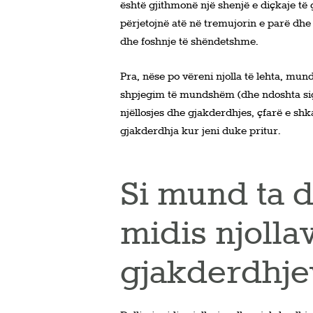
është gjithmonë një shenjë e diçkaje të 
përjetojnë atë në tremujorin e parë dh
dhe foshnje të shëndetshme.
Pra, nëse po vëreni njolla të lehta, mun
shpjegim të mundshëm (dhe ndoshta sig
njëllosjes dhe gjakderdhjes, çfarë e shk
gjakderdhja kur jeni duke pritur.
Si mund ta d
midis njolla
gjakderdhje