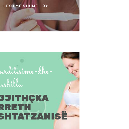
LEXO MË SHUMË
përditësime-dhe-
këshilla
GJITHÇKA
RRETH
SHTATZANISË