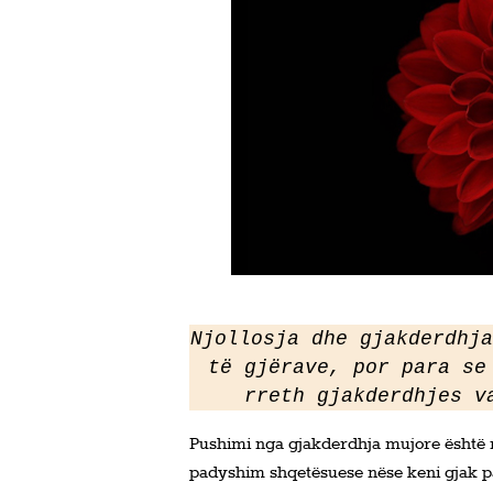
Njollosja dhe gjakderdhja
të gjërave, por para se
rreth gjakderdhjes v
Pushimi nga gjakderdhja mujore është nj
padyshim shqetësuese nëse keni gjak pa