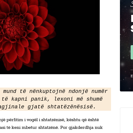
SHTATZËNË
VITI I PARË
KONTAKT
E
 mund të nënkuptojnë ndonjë numër 
 të kapni panik, lexoni më shumë 
agjinale gjatë shtatëzënësisë.
ë përfitim i vogël i shtatzënisë, kështu që është
si të keni mbetur shtatzënë. Por gjakderdhja nuk