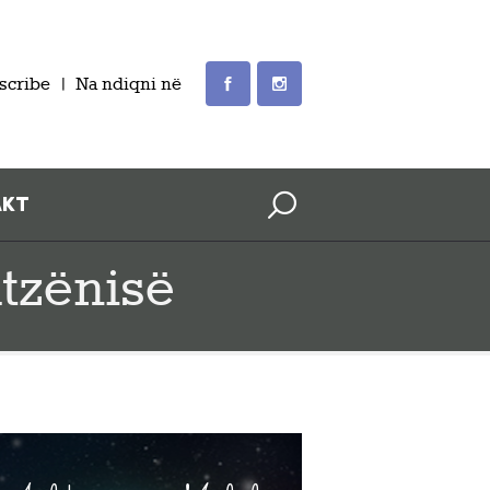
scribe
Na ndiqni në
AKT
atzënisë