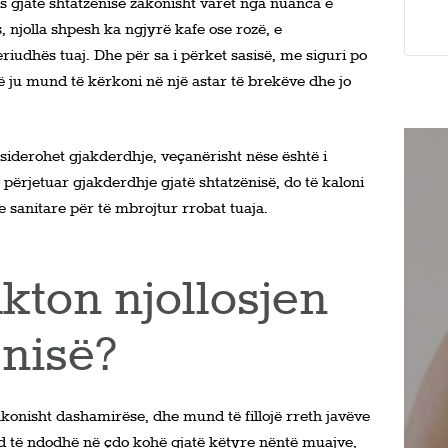
es gjatë shtatzënisë zakonisht varet nga nuanca e
, njolla shpesh ka ngjyrë kafe ose rozë, e
riudhës tuaj. Dhe për sa i përket sasisë, me siguri po
që ju mund të kërkoni në një astar të brekëve dhe jo
nsiderohet gjakderdhje, veçanërisht nëse është i
përjetuar gjakderdhje gjatë shtatzënisë, do të kaloni
e sanitare për të mbrojtur rrobat tuaja.
kton njollosjen
ënisë?
zakonisht dashamirëse, dhe mund të fillojë rreth javëve
und të ndodhë në çdo kohë gjatë këtyre nëntë muajve,