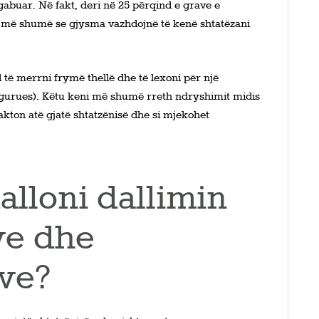
gabuar. Në fakt, deri në 25 përqind e grave e
e më shumë se gjysma vazhdojnë të kenë shtatëzani
d të merrni frymë thellë dhe të lexoni për një
urues). Këtu keni më shumë rreth ndryshimit midis
akton atë gjatë shtatzënisë dhe si mjekohet
alloni dallimin
ve dhe
ve?