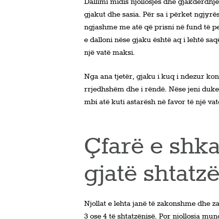
Dallimi midis njollosjes dhe gjakderdhj
gjakut dhe sasia. Për sa i përket ngjyrës
ngjashme me atë që prisni në fund të pe
e dalloni nëse gjaku është aq i lehtë sa
një vatë maksi.
Nga ana tjetër, gjaku i kuq i ndezur ko
rrjedhshëm dhe i rëndë. Nëse jeni duke 
mbi atë kuti astarësh në favor të një vat
Çfarë e shka
gjatë shtatz
Njollat ​​e lehta janë të zakonshme dhe 
3 ose 4 të shtatzënisë. Por njollosja m