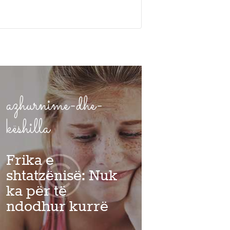
azhurnime-dhe-
këshilla
Frika e
shtatzënisë: Nuk
ka për të
ndodhur kurrë