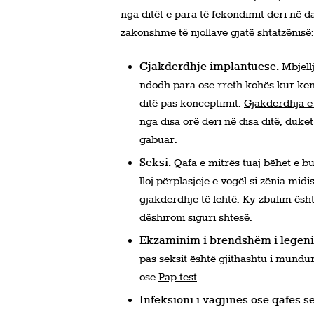
nga ditët e para të fekondimit deri në da
zakonshme të njollave gjatë shtatzënisë:
Gjakderdhje implantuese.
Mbjell
ndodh para ose rreth kohës kur keni 
ditë pas konceptimit.
Gjakderdhja e
nga disa orë deri në disa ditë, duke
gabuar.
Seksi.
Qafa e mitrës tuaj bëhet e b
lloj përplasjeje e vogël si zënia mid
gjakderdhje të lehtë. Ky zbulim ësht
dëshironi siguri shtesë.
Ekzaminim i brendshëm i legenit
pas seksit është gjithashtu i mund
ose
Pap test
.
Infeksioni i vagjinës ose qafës s