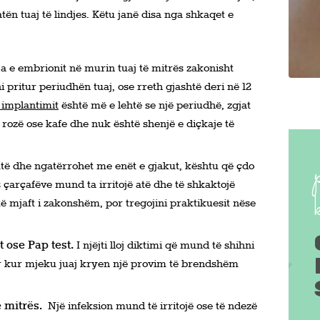
tën tuaj të lindjes. Këtu janë disa nga shkaqet e
ja e embrionit në murin tuaj të mitrës zakonisht
pritur periudhën tuaj, ose rreth gjashtë deri në 12
 implantimit
është më e lehtë se një periudhë, zgjat
t rozë ose kafe dhe nuk është shenjë e diçkaje të
utë dhe ngatërrohet me enët e gjakut, kështu që çdo
is çarçafëve mund ta irritojë atë dhe të shkaktojë
ë mjaft i zakonshëm, por tregojini praktikuesit nëse
 ose Pap test.
I njëjti lloj diktimi që mund të shihni
ur kur mjeku juaj kryen një provim të brendshëm
ë mitrës.
Një infeksion mund të irritojë ose të ndezë