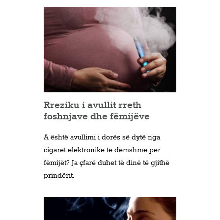
Rreziku i avullit rreth
foshnjave dhe fëmijëve
A është avullimi i dorës së dytë nga
cigaret elektronike të dëmshme për
fëmijët? Ja çfarë duhet të dinë të gjithë
prindërit.