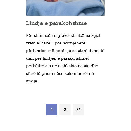
Lindja e parakohshme
Për shumicën e grave, shtatzënia zgjat
rreth 40 javë – por ndonjëherë
përfundon më herët. Ja se çfarë duhet të
dini për lindjen e parakohshme,
përfshirë ato që e shkaktojnë atë dhe
çfarë të prisni nëse kaloni herët në
lindje.
Posts
PAGE
1
>
PAGE
2
pagination