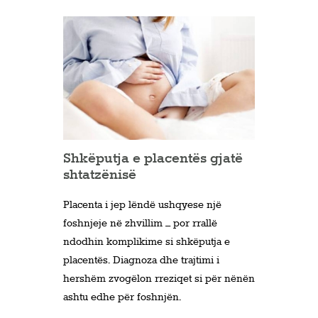
Shkëputja e placentës gjatë
shtatzënisë
Placenta i jep lëndë ushqyese një
foshnjeje në zhvillim – por rrallë
ndodhin komplikime si shkëputja e
placentës. Diagnoza dhe trajtimi i
hershëm zvogëlon rreziqet si për nënën
ashtu edhe për foshnjën.