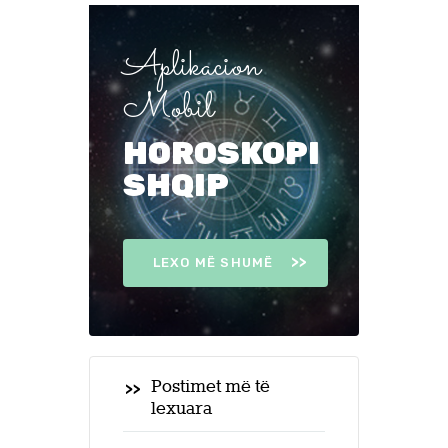
Aplikacion
Mobil
HOROSKOPI
SHQIP
LEXO MË SHUMË
Postimet më të
lexuara