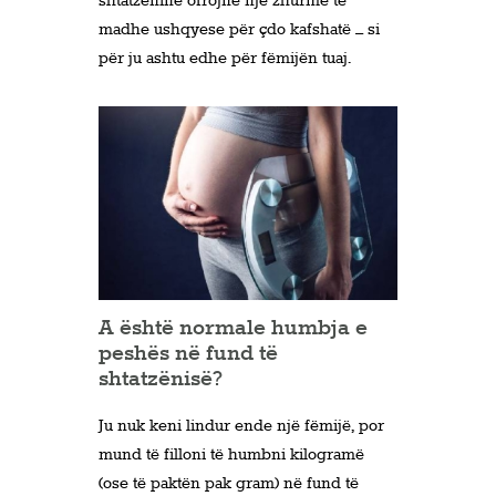
shtatzëninë ofrojnë një zhurmë të
madhe ushqyese për çdo kafshatë – si
për ju ashtu edhe për fëmijën tuaj.
A është normale humbja e
peshës në fund të
shtatzënisë?
Ju nuk keni lindur ende një fëmijë, por
mund të filloni të humbni kilogramë
(ose të paktën pak gram) në fund të