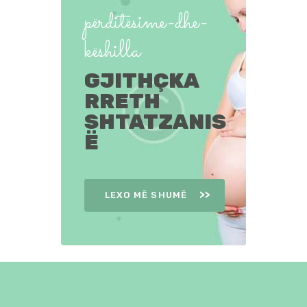
përditësime-dhe-
këshilla
GJITHÇKA
RRETH
SHTATZANIS
Ë
LEXO MË SHUMË