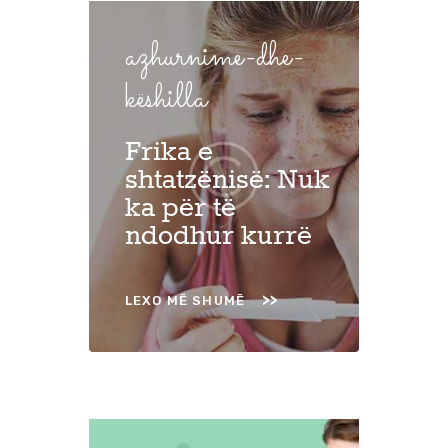
azhurnime-dhe-
këshilla
Frika e
shtatzënisë: Nuk
ka për të
ndodhur kurrë
LEXO MË SHUMË