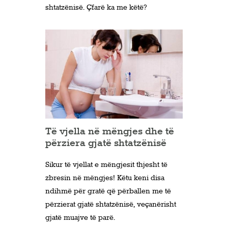
shtatzënisë. Çfarë ka me këtë?
Të vjella në mëngjes dhe të
përziera gjatë shtatzënisë
Sikur të vjellat e mëngjesit thjesht të
zbresin në mëngjes! Këtu keni disa
ndihmë për gratë që përballen me të
përzierat gjatë shtatzënisë, veçanërisht
gjatë muajve të parë.