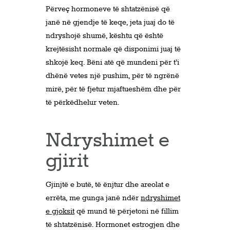
Përveç hormoneve të shtatzënisë që
janë në gjendje të keqe, jeta juaj do të
ndryshojë shumë, kështu që është
krejtësisht normale që disponimi juaj të
shkojë keq. Bëni atë që mundeni për t’i
dhënë vetes një pushim, për të ngrënë
mirë, për të fjetur mjaftueshëm dhe për
të përkëdhelur veten.
Ndryshimet e
gjirit
Gjinjtë e butë, të ënjtur dhe areolat e
errëta, me gunga janë ndër
ndryshimet
e gjoksit
që mund të përjetoni në fillim
të shtatzënisë. Hormonet estrogjen dhe