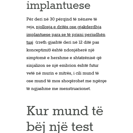
implantuese
Për deri në 30 përqind të nënave të
reja,
njollosja e dritës ose gjakderdhja
implantuese para se të prisni periudhën
tuaj
(rreth gjashtë deri në 12 ditë pas
konceptimit) është ndonjëherë një
simptomë e hershme e shtatzënisë që
sinjalizon se një embrion është futur
vetë në murin e mitrës, i cili mund të
ose mund të mos shoqërohet me ngërçe
të ngjashme me menstruacionet.
Kur mund të
bëj një test