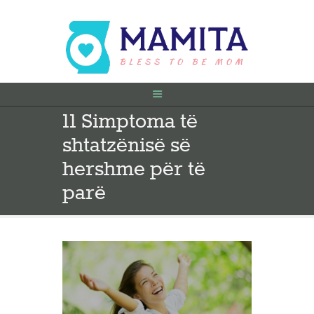
11 Simptoma të
FILLIMI
shtatzënisë së
PARA SHTATËZANIE
SHTATZËNË
hershme për të
VITI I PARË
parë
KONTAKT