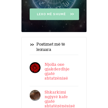
LEXO MË SHUMË
Postimet më të
lexuara
Njolla ose
gjakderdhje
gjatë
shtatzënisë
Shkarkimi
ngjyrë kafe
gjatë
shtatëzënësisë