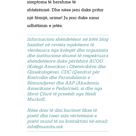
simptoma të hershme të
shtatzënisë. Dhe nëse jeni duke pritur
një fëmijë, urime! Ju jeni duke nisur
udhëtimin e jetës.
Informacioni shëndetësor në këtë blog
bazohet në revista mjekësore të
vlerësuara nga kolegët dhe organizata
dhe institucione shumë të respektuara
shëndetësore duke përfshirë ACOG
(Kolegji Amerikan i Obstetrikëve dhe
Gjinekologëve), CDC (Qendrat për
Kontrollin dhe Parandalimin e
Sëmundjeve) dhe AAP (Akademia
Amerikane e Pediatrisë), si dhe nga
librat Çfarë të presësh nga Heidi
Murkoff.
Nëse doni të dini burimet fikse të
postit dhe (ose) mbi vërtetësinë e
postit mund të na kontaktoni në email:
info@mamita.mk