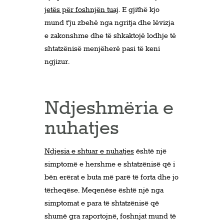
jetës për foshnjën tuaj
. E gjithë kjo
mund t’ju zbehë nga ngritja dhe lëvizja
e zakonshme dhe të shkaktojë lodhje të
shtatzënisë menjëherë pasi të keni
ngjizur.
Ndjeshmëria e
nuhatjes
Ndjesia e shtuar e nuhatjes
është një
simptomë e hershme e shtatzënisë që i
bën erërat e buta më parë të forta dhe jo
tërheqëse. Meqenëse është një nga
simptomat e para të shtatzënisë që
shumë gra raportojnë, foshnjat mund të