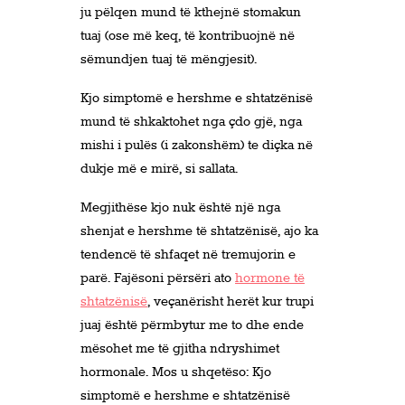
ju pëlqen mund të kthejnë stomakun
tuaj (ose më keq, të kontribuojnë në
sëmundjen tuaj të mëngjesit).
Kjo simptomë e hershme e shtatzënisë
mund të shkaktohet nga çdo gjë, nga
mishi i pulës (i zakonshëm) te diçka në
dukje më e mirë, si sallata.
Megjithëse kjo nuk është një nga
shenjat e hershme të shtatzënisë, ajo ka
tendencë të shfaqet në tremujorin e
parë. Fajësoni përsëri ato
hormone të
shtatzënisë
, veçanërisht herët kur trupi
juaj është përmbytur me to dhe ende
mësohet me të gjitha ndryshimet
hormonale. Mos u shqetëso: Kjo
simptomë e hershme e shtatzënisë