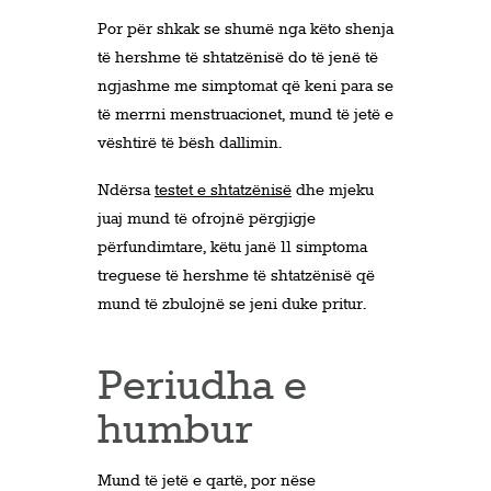
Por për shkak se shumë nga këto shenja
të hershme të shtatzënisë do të jenë të
ngjashme me simptomat që keni para se
të merrni menstruacionet, mund të jetë e
vështirë të bësh dallimin.
Ndërsa
testet e shtatzënisë
dhe mjeku
juaj mund të ofrojnë përgjigje
përfundimtare, këtu janë 11 simptoma
treguese të hershme të shtatzënisë që
mund të zbulojnë se jeni duke pritur.
Periudha e
humbur
Mund të jetë e qartë, por nëse