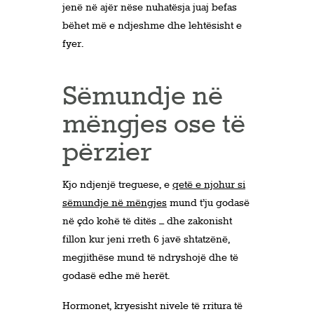
jenë në ajër nëse nuhatësja juaj befas
bëhet më e ndjeshme dhe lehtësisht e
fyer.
Sëmundje në
mëngjes ose të
përzier
Kjo ndjenjë treguese, e
qetë e njohur si
sëmundje në mëngjes
mund t’ju godasë
në çdo kohë të ditës – dhe zakonisht
fillon kur jeni rreth 6 javë shtatzënë,
megjithëse mund të ndryshojë dhe të
godasë edhe më herët.
Hormonet, kryesisht nivele të rritura të