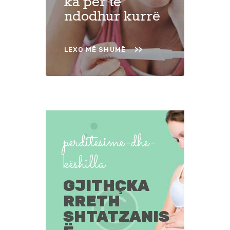
ka për të
ndodhur kurrë
LEXO MË SHUMË
përditësime-dhe-
këshilla
GJITHÇKA
RRETH
SHTATZANIS