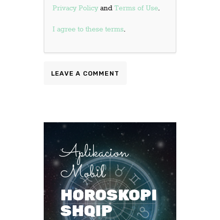
Privacy Policy
and
Terms of Use
.
I agree to these terms
.
Aplikacion
Mobil
HOROSKOPI
SHQIP