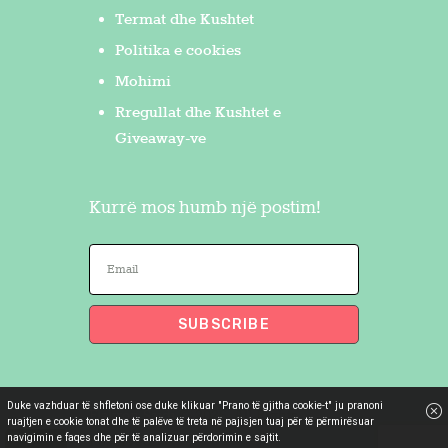
Termat dhe Kushtet
Politika e cookies
Mohimi
Rregullat dhe Kushtet e
Giveaway-ve
Kurrë mos humb një postim!
Duke vazhduar të shfletoni ose duke klikuar "Prano të gjitha cookie-t" ju pranoni
Flakron Saidi
© 2026. All Rights
ruajtjen e cookie tonat dhe të palëve të treta në pajisjen tuaj për të përmirësuar
navigimin e faqes dhe për të analizuar përdorimin e sajtit.
Reserved.