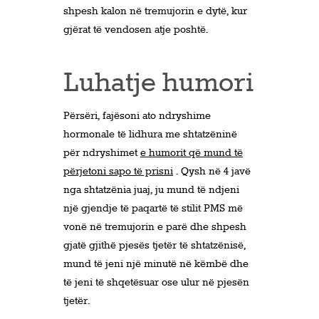
shpesh kalon në tremujorin e dytë, kur
gjërat të vendosen atje poshtë.
Luhatje humori
Përsëri, fajësoni ato ndryshime
hormonale të lidhura me shtatzëninë
për ndryshimet
e humorit që mund të
përjetoni sapo të prisni
. Qysh në 4 javë
nga shtatzënia juaj, ju mund të ndjeni
një gjendje të paqartë të stilit PMS më
vonë në tremujorin e parë dhe shpesh
gjatë gjithë pjesës tjetër të shtatzënisë,
mund të jeni një minutë në këmbë dhe
të jeni të shqetësuar ose ulur në pjesën
tjetër.