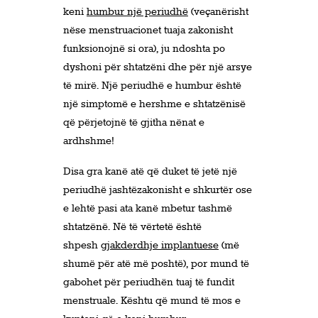
keni
humbur një periudhë
(veçanërisht
nëse menstruacionet tuaja zakonisht
funksionojnë si ora), ju ndoshta po
dyshoni për shtatzëni dhe për një arsye
të mirë. Një periudhë e humbur është
një simptomë e hershme e shtatzënisë
që përjetojnë të gjitha nënat e
ardhshme!
Disa gra kanë atë që duket të jetë një
periudhë jashtëzakonisht e shkurtër ose
e lehtë pasi ata kanë mbetur tashmë
shtatzënë. Në të vërtetë është
shpesh
gjakderdhje implantuese
(më
shumë për atë më poshtë), por mund të
gabohet për periudhën tuaj të fundit
menstruale. Kështu që mund të mos e