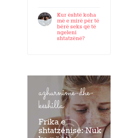
Kur është koha
më e mirë për të
bërë seks që të
ngeleni
shtatzënë?
azhurnime-dhe-
këshilla
Frika e
shtatzënisë: Nuk