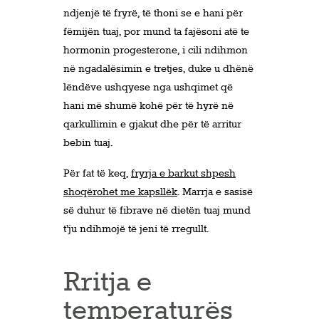
ndjenjë të fryrë, të thoni se e hani për
fëmijën tuaj, por mund ta fajësoni atë te
hormonin progesterone, i cili ndihmon
në ngadalësimin e tretjes, duke u dhënë
lëndëve ushqyese nga ushqimet që
hani më shumë kohë për të hyrë në
qarkullimin e gjakut dhe për të arritur
bebin tuaj.
Për fat të keq,
fryrja e barkut shpesh
shoqërohet me kapsllëk
. Marrja e sasisë
së duhur të fibrave në dietën tuaj mund
t’ju ​​ndihmojë të jeni të rregullt.
Rritja e
temperaturës