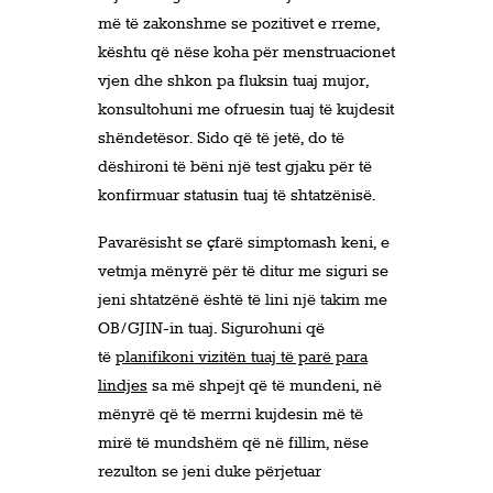
më të zakonshme se pozitivet e rreme,
kështu që nëse koha për menstruacionet
vjen dhe shkon pa fluksin tuaj mujor,
konsultohuni me ofruesin tuaj të kujdesit
shëndetësor. Sido që të jetë, do të
dëshironi të bëni një test gjaku për të
konfirmuar statusin tuaj të shtatzënisë.
Pavarësisht se çfarë simptomash keni, e
vetmja mënyrë për të ditur me siguri se
jeni shtatzënë është të lini një takim me
OB/GJIN-in tuaj. Sigurohuni që
të
planifikoni vizitën tuaj të parë para
lindjes
sa më shpejt që të mundeni, në
mënyrë që të merrni kujdesin më të
mirë të mundshëm që në fillim, nëse
rezulton se jeni duke përjetuar