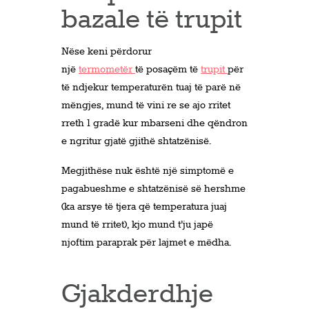
bazale të trupit
Nëse keni përdorur
një
termometër
të posaçëm të
trupit
për
të ndjekur temperaturën tuaj të parë në
mëngjes, mund të vini re se ajo rritet
rreth 1 gradë kur mbarseni dhe qëndron
e ngritur gjatë gjithë shtatzënisë.
Megjithëse nuk është një simptomë e
pagabueshme e shtatzënisë së hershme
(ka arsye të tjera që temperatura juaj
mund të rritet), kjo mund t’ju japë
njoftim paraprak për lajmet e mëdha.
Gjakderdhje