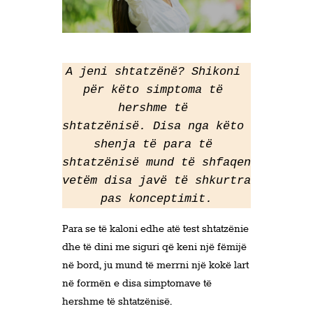
A jeni shtatzënë? Shikoni 
për këto simptoma të 
hershme të 
shtatzënisë. Disa nga këto 
shenja të para të 
shtatzënisë mund të shfaqen 
vetëm disa javë të shkurtra 
pas konceptimit.
Para se të kaloni edhe atë test shtatzënie
dhe të dini me siguri që keni një fëmijë
në bord, ju mund të merrni një kokë lart
në formën e disa simptomave të
hershme të shtatzënisë.