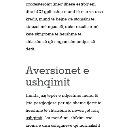
progesteronit (megjithëse estrogjeni
dhe hCG gjithashtu mund të marrin disa
kredi), mund të bëjnë që stomaku të
zbrazet më ngadalë, duke rezultuar në
këtë simptomë të hershme të
shtatzënisë që i ngjan sëmundjes së
detit.
Aversionet e
ushqimit
Hunda juaj tepër e ndjeshme mund të
jetë përgjegjëse për një shenjë tjetër të
hershme të shtatzënisë:
neveritjet ndaj
ushqimit
, ku mendimi, shikimi ose
aroma e disa ushqimeve që normalisht