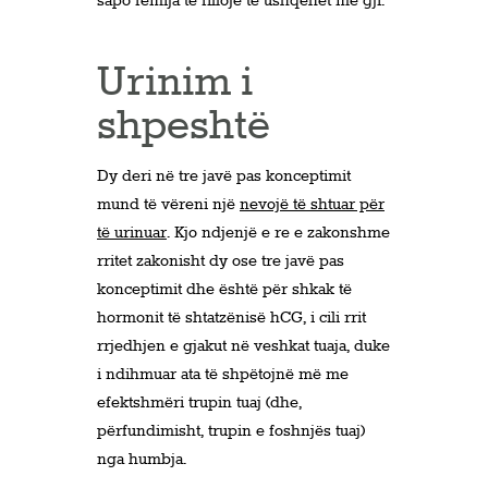
sapo fëmija të fillojë të ushqehet me gji.
Urinim i
shpeshtë
Dy deri në tre javë pas konceptimit
mund të vëreni një
nevojë të shtuar për
të urinuar
. Kjo ndjenjë e re e zakonshme
rritet zakonisht dy ose tre javë pas
konceptimit dhe është për shkak të
hormonit të shtatzënisë hCG, i cili rrit
rrjedhjen e gjakut në veshkat tuaja, duke
i ndihmuar ata të shpëtojnë më me
efektshmëri trupin tuaj (dhe,
përfundimisht, trupin e foshnjës tuaj)
nga humbja.