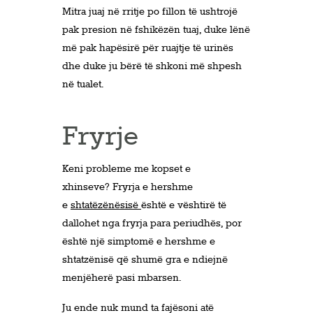
Mitra juaj në rritje po fillon të ushtrojë
pak presion në fshikëzën tuaj, duke lënë
më pak hapësirë ​​për ruajtje të urinës
dhe duke ju bërë të shkoni më shpesh
në tualet.
Fryrje
Keni probleme me kopset e
xhinseve? Fryrja e hershme
e
shtatëzënësisë
është e vështirë të
dallohet nga fryrja para periudhës, por
është një simptomë e hershme e
shtatzënisë që shumë gra e ndiejnë
menjëherë pasi mbarsen.
Ju ende nuk mund ta fajësoni atë