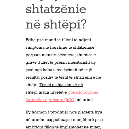
shtatzënie
në shtëpi?
Edhe pse mund të filloni të ndjeni
simptoma të hershme të shtatzënisë
përpara menstruacioneve, shumica e
grave duhet të presin mesatarisht dy
javë nga koha e ovulacionit për një
rezultat pozitiv të testit të shtatzënisë në
shtëpi.
Testet e shtatzënisë në
shtëpi
matin nivelet e
gonadotropinës
korionike njerëzore (hCG)
në urinë.
Ky hormon i prodhuar nga placenta hyn
në urinën tuaj pothuajse menjëherë pasi
embrioni fillon të implantohet në mitër,