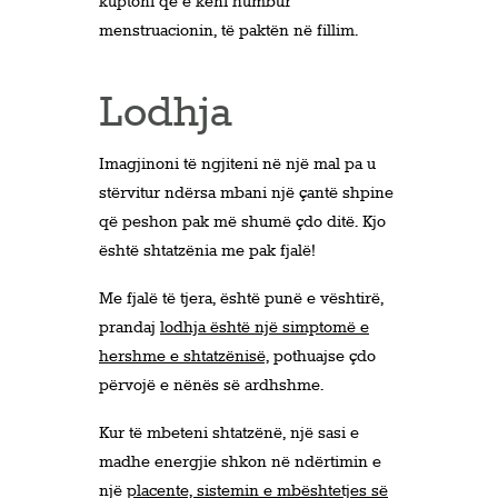
kuptoni që e keni humbur
menstruacionin, të paktën në fillim.
Lodhja
Imagjinoni të ngjiteni në një mal pa u
stërvitur ndërsa mbani një çantë shpine
që peshon pak më shumë çdo ditë. Kjo
është shtatzënia me pak fjalë!
Me fjalë të tjera, është punë e vështirë,
prandaj
lodhja është një simptomë e
hershme e shtatzënisë,
pothuajse çdo
përvojë e nënës së ardhshme.
Kur të mbeteni shtatzënë, një sasi e
madhe energjie shkon në ndërtimin e
një
placente, sistemin e mbështetjes së