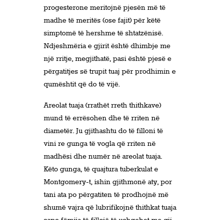
progesterone meritojnë pjesën më të
madhe të meritës (ose fajit) për këtë
simptomë të hershme të shtatzënisë.
Ndjeshmëria e gjirit është dhimbje me
një rritje, megjithatë, pasi është pjesë e
përgatitjes së trupit tuaj për prodhimin e
qumështit që do të vijë.
Areolat tuaja (rrathët rreth thithkave)
mund të errësohen dhe të rriten në
diametër. Ju gjithashtu do të filloni të
vini re gunga të vogla që rriten në
madhësi dhe numër në areolat tuaja.
Këto gunga, të quajtura tuberkulat e
Montgomery-t, ishin gjithmonë aty, por
tani ata po përgatiten të prodhojnë më
shumë vajra që lubrifikojnë thithkat tuaja