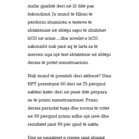
midis gjashtë deri në 12 ditë pas
fekondimit. Ju mund të filloni të
përdorni shumicën e testeve të
shtatzënisë në shtëpi sapo të zbulohet
hCG në urinë – dhe nivelet e hCG
zakonisht nuk janë aq të larta sa të
merren nga një test shtatzënie në shtëpi
derisa të pritet menstruacioni.
Nuk mund të presësh deri atëherë? Disa
HPT premtojnë 60 deri në 75 përqind
saktësi katër deri në pesë ditë përpara
se të prisni menstruacionet. Prisni
derisa periodat tuaja dhe norma të rritet
në 90 përqind prisni edhe një javë dhe
rezultatet janë 99 për qind të sakta.
Dije se negativet e rreme janë shumë