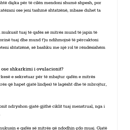
shtë diçka për të cilën mendoni shumë shpesh, por
htatëzani ose jeni tashmë shtatzënë, mbase duhet ta
i mukusit tuaj të qafës së mitrës mund të japin të
lorinë tuaj dhe mund t’ju ndihmojnë të përcaktoni
teni shtatzënë, së bashku me një rol të rëndësishëm
 ose shkarkimi i ovulacionit?
rkesë e sekretuar për të mbajtur qafën e mitrës
ës që hapet gjatë lindjes) të lagësht dhe të mbrojtur,
nit ndryshon gjatë gjithë ciklit tuaj menstrual, nga i
.
kusin e qafës së mitrës që ndodhin çdo muaj. Gjatë