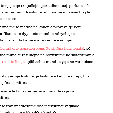
 njëjtë që rregullojnë periudhën tuaj, përkatësisht
rgjegjës për ndryshimet mujore në mukusin tuaj të
ëzënësisë.
ësinë më të madhe në kohën e provave që bëni
rifikantë, të dyja këto mund të ndryshojnë
cialisht ta bëjnë më të vështirë ngjizjen.
ë Clomid dhe gonadotropins (të shtëna hormonale)
, së
itha mund të rezultojnë në ndryshime në shkarkimin e
rollit të lindjes
gjithashtu mund të çojë në variacione
shqyer një foshnjë që tashmë e keni në shtëpi, kjo
qafës së mitrës.
ënyrë të konsiderueshme mund të çojë në
itrës.
t të transmetueshme dhe infeksionet vaginale
ë mukusin tuaj të qafës së mitrës.