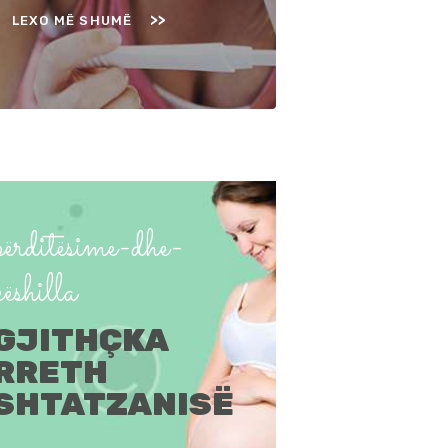
LEXO MË SHUMË
përditësime-dhe-
këshilla
GJITHÇKA
RRETH
SHTATZANISË