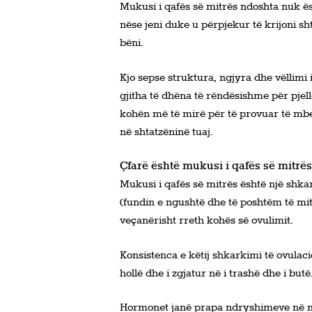
Mukusi i qafës së mitrës ndoshta nuk ë
nëse jeni duke u përpjekur të krijoni s
bëni.
Kjo sepse struktura, ngjyra dhe vëllimi 
gjitha të dhëna të rëndësishme për pjel
kohën më të mirë për të provuar të mbe
në shtatzëninë tuaj.
Çfarë është mukusi i qafës së mitrës
Mukusi i qafës së mitrës është një shka
(fundin e ngushtë dhe të poshtëm të mitr
veçanërisht rreth kohës së ovulimit.
Konsistenca e këtij shkarkimi të ovulacio
hollë dhe i zgjatur në i trashë dhe i butë
Hormonet janë prapa ndryshimeve në mu