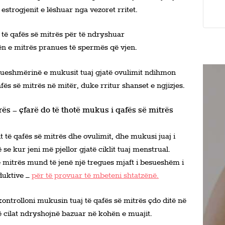
 estrogjenit e lëshuar nga vezoret rritet.
të qafës së mitrës për të ndryshuar
ën e mitrës pranues të spermës që vjen.
drueshmërinë e mukusit tuaj gjatë ovulimit ndihmon
fës së mitrës në mitër, duke rritur shanset e ngjizjes.
rës – çfarë do të thotë mukus i qafës së mitrës
t të qafës së mitrës dhe ovulimit, dhe mukusi juaj i
se kur jeni më pjellor gjatë ciklit tuaj menstrual.
 mitrës mund të jenë një tregues mjaft i besueshëm i
duktive –
për të provuar të mbeteni shtatzënë.
ontrolloni mukusin tuaj të qafës së mitrës çdo ditë në
të cilat ndryshojnë bazuar në kohën e muajit.