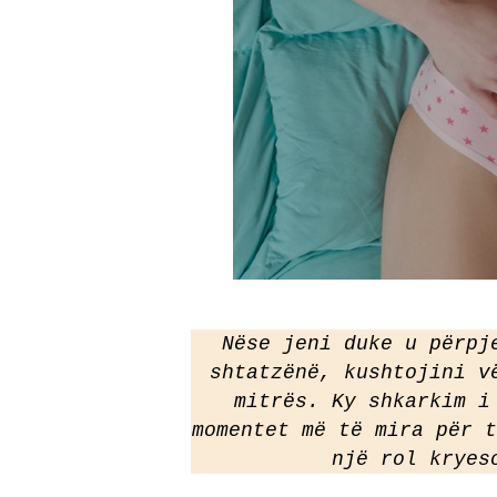
Nëse jeni duke u përpj
shtatzënë, kushtojini v
mitrës. Ky shkarkim i
momentet më të mira për t
një rol kryes