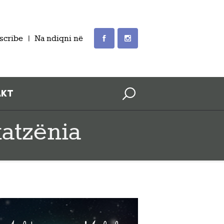
scribe
Na ndiqni në
AKT
tatzënia