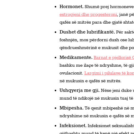
Hormonet.
Shumë prej hormoneve të
estrogjeni dhe progesteroni
,
janë pë
qafës së mitrës para dhe gjatë shtat
Dushet dhe lubrifikantë.
Për sakt
foshnjën, mos përdorni dush ose lub
qëndrueshmërinë e mukusit dhe poten
Medikamente.
Barnat e pjelloris
bashku me ilaçe të ndryshme, të gj
ovulacionit.
Largimi i pilulave të kont
në mukusin e qafës së mitrës.
Ushqyerja me gji.
Nëse jeni duke u
mund të ndikojë në mukusin tuaj të 
Mbipesha.
Të qenit mbipeshë në m
ndryshime në mukusin e qafës së m
Infeksionet.
Infeksionet seksualish
gjithashtu mund të kenë një efekt n