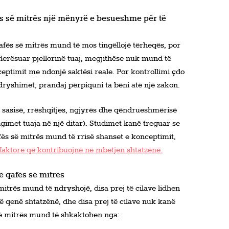
ës së mitrës një mënyrë e besueshme për të
qafës së mitrës mund të mos tingëllojë tërheqës, por
lerësuar pjellorinë tuaj, megjithëse nuk mund të
ceptimit me ndonjë saktësi reale. Por kontrollimi çdo
dryshimet, prandaj përpiquni ta bëni atë një zakon.
t sasisë, rrëshqitjes, ngjyrës dhe qëndrueshmërisë
hgimet tuaja në një ditar). Studimet kanë treguar se
fës së mitrës mund të rrisë shanset e konceptimit,
faktorë që kontribuojnë në mbetjen shtatzënë.
 qafës së mitrës
mitrës mund të ndryshojë, disa prej të cilave lidhen
 qenë shtatzënë, dhe disa prej të cilave nuk kanë
së mitrës mund të shkaktohen nga: