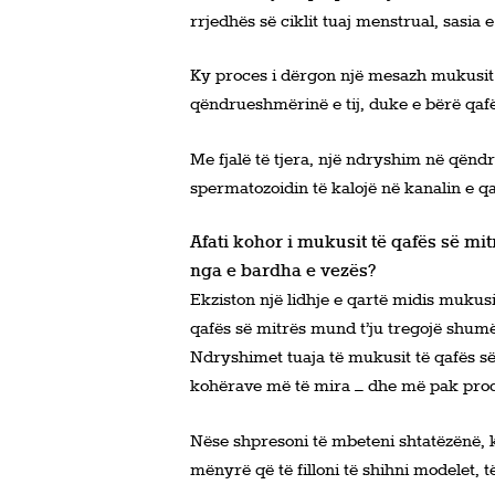
rrjedhës së ciklit tuaj menstrual, sasia e
Ky proces i dërgon një mesazh mukusit 
qëndrueshmërinë e tij, duke e bërë qaf
Me fjalë të tjera, një ndryshim në qën
spermatozoidin të kalojë në kanalin e qa
Afati kohor i mukusit të qafës së mit
nga e bardha e vezës?
Ekziston një lidhje e qartë midis mukusi
qafës së mitrës mund t’ju tregojë shumë 
Ndryshimet tuaja të mukusit të qafës së
kohërave më të mira – dhe më pak pro
Nëse shpresoni të mbeteni shtatëzënë, k
mënyrë që të filloni të shihni modelet, 