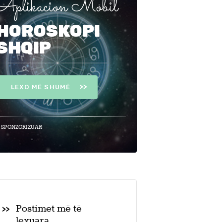
Aplikacion Mobil
HOROSKOPI
SHQIP
LEXO MË SHUMË
 SPONZORIZUAR
Postimet më të
lexuara