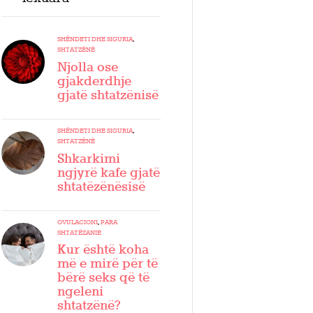
SHËNDETI DHE SIGURIA
,
SHTATZËNË
Njolla ose
gjakderdhje
gjatë shtatzënisë
SHËNDETI DHE SIGURIA
,
SHTATZËNË
Shkarkimi
ngjyrë kafe gjatë
shtatëzënësisë
OVULACIONI
,
PARA
SHTATËZANIE
Kur është koha
më e mirë për të
bërë seks që të
ngeleni
shtatzënë?