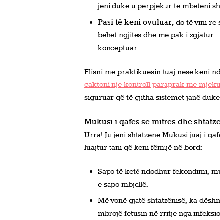
jeni duke u përpjekur të mbeteni sh
Pasi të keni ovuluar,
do të vini re
bëhet ngjitës dhe më pak i zgjatur 
konceptuar.
Flisni me praktikuesin tuaj nëse keni n
caktoni një kontroll paraprak me mjeku
siguruar që të gjitha sistemet janë duk
Mukusi i qafës së mitrës dhe shtatz
Urra! Ju jeni shtatzënë Mukusi juaj i qa
luajtur tani që keni fëmijë në bord:
Sapo të ketë ndodhur fekondimi, m
e sapo mbjellë.
Më vonë gjatë shtatzënisë, ka dëshm
mbrojë fetusin në rritje nga infeksio