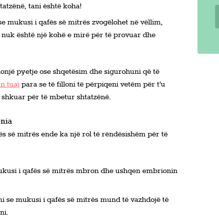
tatzënë, tani është koha!
 se mukusi i qafës së mitrës zvogëlohet në vëllim,
– nuk është një kohë e mirë për të provuar dhe
donjë pyetje ose shqetësim dhe sigurohuni që të
n tuaj
para se të filloni të përpiqeni vetëm për t’u
e shkuar për të mbetur shtatzënë.
ënia
fës së mitrës ende ka një rol të rëndësishëm për të
ukusi i qafës së mitrës mbron dhe ushqen embrionin
i se mukusi i qafës së mitrës mund të vazhdojë të
ni.