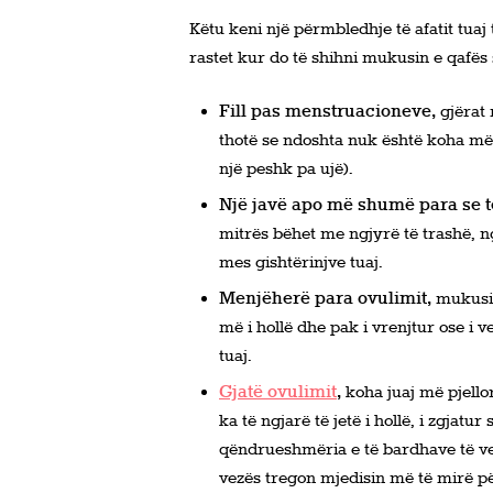
Këtu keni një përmbledhje të afatit tuaj
rastet kur do të shihni mukusin e qafës 
Fill pas menstruacioneve,
gjërat 
thotë se ndoshta nuk është koha më
një peshk pa ujë).
Një javë apo më shumë para se t
mitrës bëhet me ngjyrë të trashë, ng
mes gishtërinjve tuaj.
Menjëherë para ovulimit,
mukusi i
më i hollë dhe pak i vrenjtur ose i 
tuaj.
Gjatë ovulimit
,
koha juaj më pjello
ka të ngjarë të jetë i hollë, i zgjatur
qëndrueshmëria e të bardhave të ve
vezës tregon mjedisin më të mirë pë