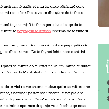
 të mukusit të qafës së mitrës, duke përfshirë edhe
së mitrës të bardhë të vezës dhe çfarë do të thotë:
mund të jenë mjaft të thata për disa ditë, që do të
 e mirë të
përpiqesh të krijosh
(sperma do të ishte si
ë ovuloni,
mund të vini re që mukusi juaj i qafës së
jitës dhe kremoz. Do të thyhet lehtë nëse e shtrini
 qafës së mitrës do të rritet në vëllim, mund të duket
verdhë, dhe do të shtrihet më larg midis gishtërinjve
re, do të vini re më shumë mukus qafës së mitrës dhe
 shtesë, i bardhë i pastër ose i zbehtë, si ngjyra dhe
zëve. Ky mukus i qafës së mitrës me të bardhën e
r notimin e spermës drejt një veze, kështu që nëse