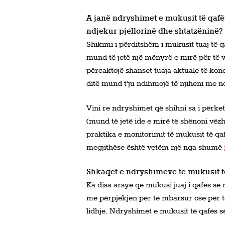
A janë ndryshimet e mukusit të qaf
ndjekur pjellorinë dhe shtatzëninë?
Shikimi i përditshëm i mukusit tuaj të 
mund të jetë një mënyrë e mirë për të v
përcaktojë shanset tuaja aktuale të kon
ditë mund t’ju ndihmojë të njiheni me n
Vini re ndryshimet që shihni sa i përke
(mund të jetë ide e mirë të shënoni vëz
praktika e monitorimit të mukusit të qa
megjithëse është vetëm një nga shumë
Shkaqet e ndryshimeve të mukusit të
Ka disa arsye që mukusi juaj i qafës së 
me përpjekjen për të mbarsur ose për të
lidhje. Ndryshimet e mukusit të qafës 