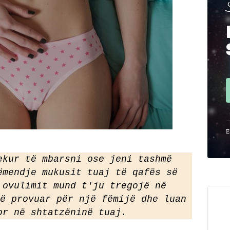
E
ekur të mbarsni ose jeni tashmë 
ëmendje mukusit tuaj të qafës së 
 ovulimit mund t'ju tregojë në 
ë provuar për një fëmijë dhe luan 
or në shtatzëninë tuaj.