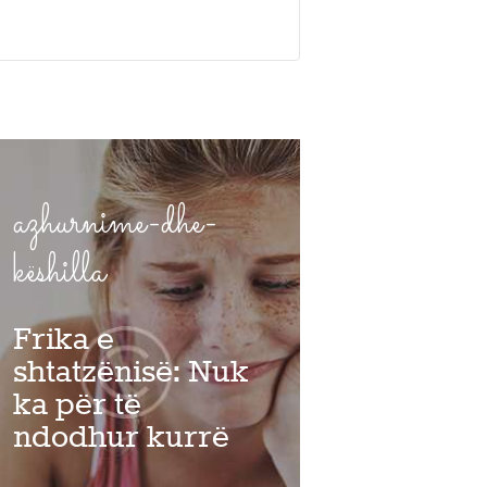
azhurnime-dhe-
këshilla
Frika e
shtatzënisë: Nuk
ka për të
ndodhur kurrë