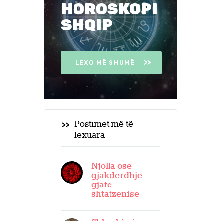
HOROSKOPI
SHQIP
LEXO MË SHUMË
Postimet më të
lexuara
Njolla ose
gjakderdhje
gjatë
shtatzënisë