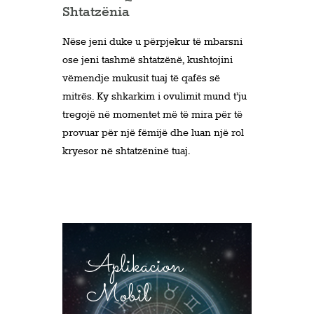
Shtatzënia
Nëse jeni duke u përpjekur të mbarsni
ose jeni tashmë shtatzënë, kushtojini
vëmendje mukusit tuaj të qafës së
mitrës. Ky shkarkim i ovulimit mund t’ju
tregojë në momentet më të mira për të
provuar për një fëmijë dhe luan një rol
kryesor në shtatzëninë tuaj.
Aplikacion
Mobil