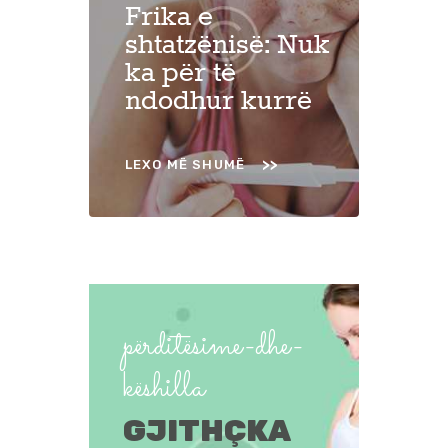
Frika e
shtatzënisë: Nuk
ka për të
ndodhur kurrë
LEXO MË SHUMË
përditësime-dhe-
këshilla
GJITHÇKA