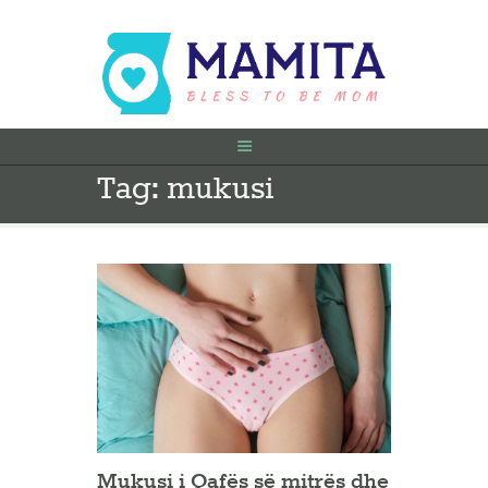
Tag: mukusi
FILLIMI
PARA SHTATËZANIE
SHTATZËNË
VITI I PARË
KONTAKT
Mukusi i Qafës së mitrës dhe