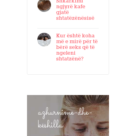
Shkarkimi
ngjyrë kafe
gjatë
shtatëzënësisë
Kur është koha
më e mirë për të
bërë seks që të
ngeleni
shtatzënë?
azhurnime-dhe-
këshilla