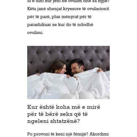
Si e dini kur jeni në ovulim dhe sa zgjat?
Këtu janë shenjat kryesore të ovulacionit
për të parë, plus mënyrat për të
parashikuar se kur do të ndodhë
ovulimi.
Kur është koha më e mirë
për të bërë seks që të
ngeleni shtatzënë?
Po provoni të keni një fëmijë? Akordimi