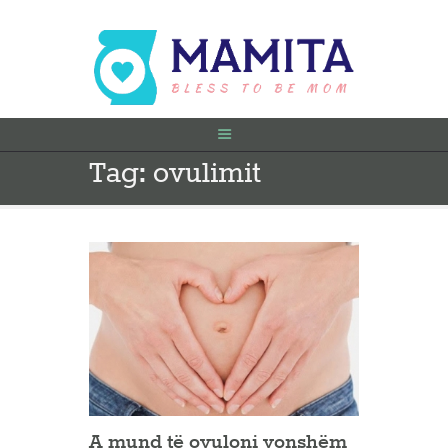
Tag: ovulimit
FILLIMI
PARA SHTATËZANIE
SHTATZËNË
VITI I PARË
KONTAKT
A mund të ovuloni vonshëm