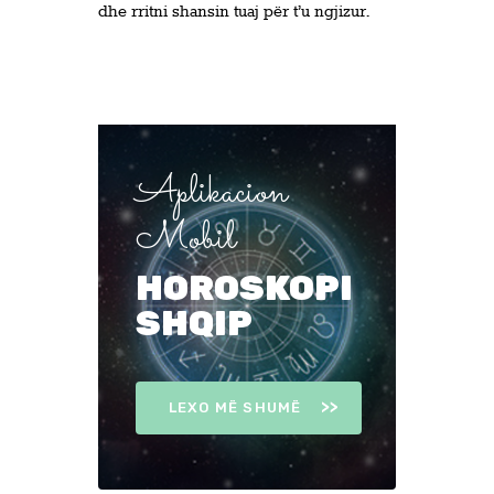
dhe rritni shansin tuaj për t’u ngjizur.
Aplikacion
Mobil
HOROSKOPI
SHQIP
LEXO MË SHUMË