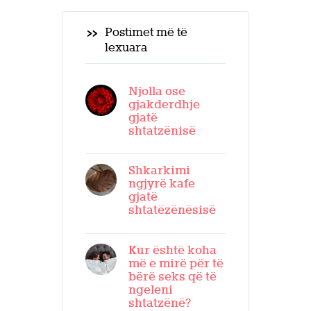
Postimet më të
lexuara
Njolla ose
gjakderdhje
gjatë
shtatzënisë
Shkarkimi
ngjyrë kafe
gjatë
shtatëzënësisë
Kur është koha
më e mirë për të
bërë seks që të
ngeleni
shtatzënë?