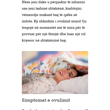
Nëse jeni duke u përpjekur të mbarsni
ose jeni tashmë shtatzënë, kushtojini
vëmendje mukusit tuaj të qafës së
mitrës. Ky shkarkim i ovulimit mund t’ju
tregojë në momentet më të mira për të
provuar për një fëmijë dhe luan një rol
kryesor në shtatzëninë tuaj.
Simptomat e ovulimit