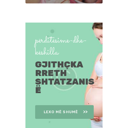
përditësime-dhe-
këshilla
GJITHÇKA
RRETH
SHTATZANIS
Ë
LEXO MË SHUMË