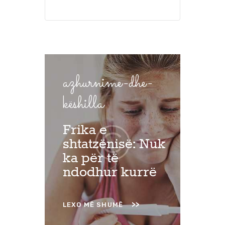
azhurnime-dhe-
këshilla
Frika e
shtatzënisë: Nuk
ka për të
ndodhur kurrë
LEXO MË SHUMË