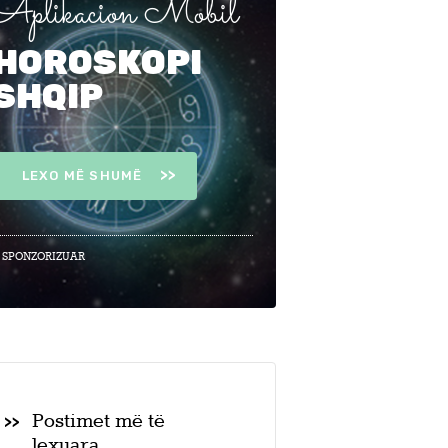
Aplikacion Mobil
HOROSKOPI
SHQIP
LEXO MË SHUMË
 SPONZORIZUAR
Postimet më të
lexuara