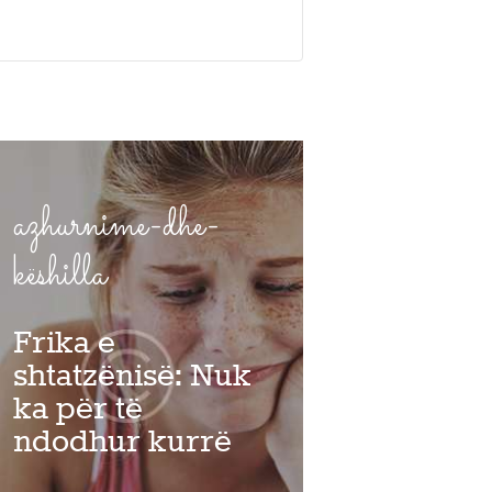
azhurnime-dhe-
këshilla
Frika e
shtatzënisë: Nuk
ka për të
ndodhur kurrë