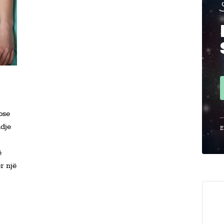
ose
ndje
E
ë
r një