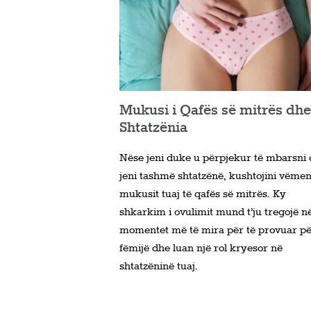
Mukusi i Qafës së mitrës dhe
Shtatzënia
Nëse jeni duke u përpjekur të mbarsni 
jeni tashmë shtatzënë, kushtojini vëme
mukusit tuaj të qafës së mitrës. Ky
shkarkim i ovulimit mund t’ju tregojë n
momentet më të mira për të provuar pë
fëmijë dhe luan një rol kryesor në
shtatzëninë tuaj.