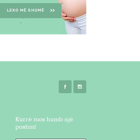
LEXO MË SHUMË
Kurrë mos humb një
postim!