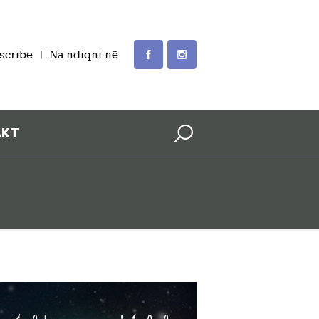
scribe
Na ndiqni në
AKT