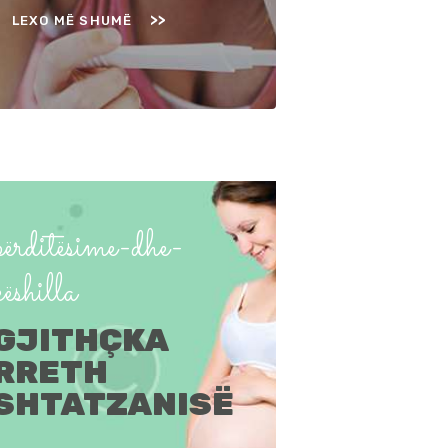
LEXO MË SHUMË
përditësime-dhe-
këshilla
GJITHÇKA
RRETH
SHTATZANISË