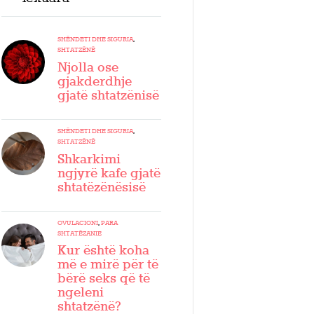
SHËNDETI DHE SIGURIA
,
SHTATZËNË
Njolla ose
gjakderdhje
gjatë shtatzënisë
SHËNDETI DHE SIGURIA
,
SHTATZËNË
Shkarkimi
ngjyrë kafe gjatë
shtatëzënësisë
OVULACIONI
,
PARA
SHTATËZANIE
Kur është koha
më e mirë për të
bërë seks që të
ngeleni
shtatzënë?