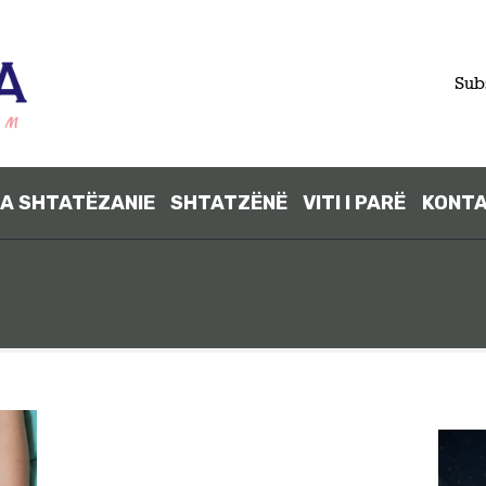
FILLIMI
Sub
PARA
SHTATËZANI
A SHTATËZANIE
SHTATZËNË
VITI I PARË
KONT
E
SHTATZËNË
VITI I PARË
KONTAKT