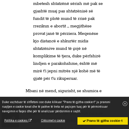
mbetesh shtatzënë sërish më pak se
gjashtë muaj pas shtatzënisë së
fundit të plotë mund të rrisë pak
rrezikun e abortit – megjithëse
provat janë të përziera. Meqenëse
kjo distancë e shkurtër midis
shtatzënive mund të çojë në
komplikime të tjera, duke përfshirë
lindjen e parakohshme, është më
mirë t’i jepni mitrës një kohë më të
gjatë për t’u rikuperuar.
Mbani në mend, sigurisht, se shumica e
këtyre faktorëve të rrezikut çojnë në
Duke vazhduar të shfletoni ose duke klikuar "Prano të gjitha cookie-t" ju pranoni
vetëm një rritje shumë të lehtë të
ruajtjen e cookie tonat dhe të palëve të treta në pajisjen tuaj për të përmirësuar
navigimin e faqes dhe për të analizuar përdorimin e sajtit.
rrezikut të abortit – një gotë verë para se
të kuptoni se jeni shtatzënë, ose që ju
Politika e cookies
Cilësimet e cookie
Prano të gjitha cookie-t
mungojnë vitaminat para lindjes për