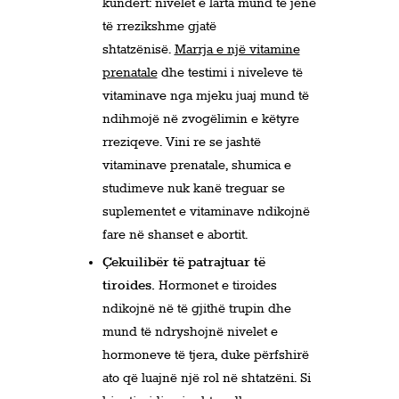
kundërt: nivelet e larta mund të jenë
të rrezikshme gjatë
shtatzënisë.
Marrja e një vitamine
prenatale
dhe testimi i niveleve të
vitaminave nga mjeku juaj mund të
ndihmojë në zvogëlimin e këtyre
rreziqeve. Vini re se jashtë
vitaminave prenatale, shumica e
studimeve nuk kanë treguar se
suplementet e vitaminave ndikojnë
fare në shanset e abortit.
Çekuilibër të patrajtuar të
tiroides.
Hormonet e tiroides
ndikojnë në të gjithë trupin dhe
mund të ndryshojnë nivelet e
hormoneve të tjera, duke përfshirë
ato që luajnë një rol në shtatzëni. Si