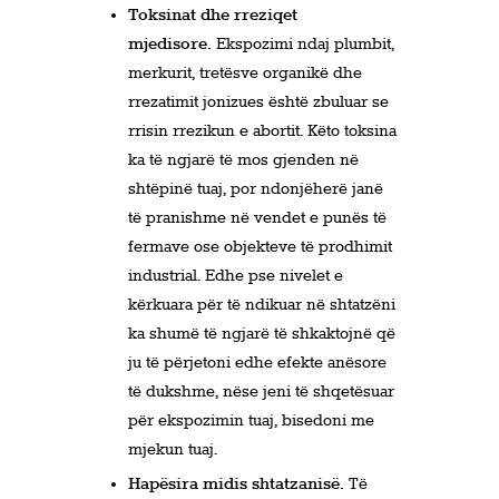
Toksinat dhe rreziqet
mjedisore.
Ekspozimi ndaj plumbit,
merkurit, tretësve organikë dhe
rrezatimit jonizues është zbuluar se
rrisin rrezikun e abortit. Këto toksina
ka të ngjarë të mos gjenden në
shtëpinë tuaj, por ndonjëherë janë
të pranishme në vendet e punës të
fermave ose objekteve të prodhimit
industrial. Edhe pse nivelet e
kërkuara për të ndikuar në shtatzëni
ka shumë të ngjarë të shkaktojnë që
ju të përjetoni edhe efekte anësore
të dukshme, nëse jeni të shqetësuar
për ekspozimin tuaj, bisedoni me
mjekun tuaj.
Hapësira midis shtatzanisë.
Të