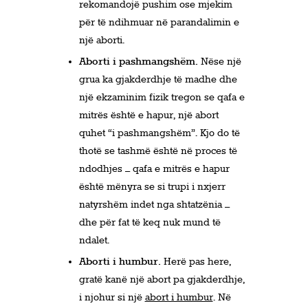
rekomandojë pushim ose mjekim
për të ndihmuar në parandalimin e
një aborti.
Aborti i pashmangshëm.
Nëse një
grua ka gjakderdhje të madhe dhe
një ekzaminim fizik tregon se qafa e
mitrës është e hapur, një abort
quhet “i pashmangshëm”. Kjo do të
thotë se tashmë është në proces të
ndodhjes – qafa e mitrës e hapur
është mënyra se si trupi i nxjerr
natyrshëm indet nga shtatzënia –
dhe për fat të keq nuk mund të
ndalet.
Aborti i humbur.
Herë pas here,
gratë kanë një abort pa gjakderdhje,
i njohur si një
abort i humbur
. Në