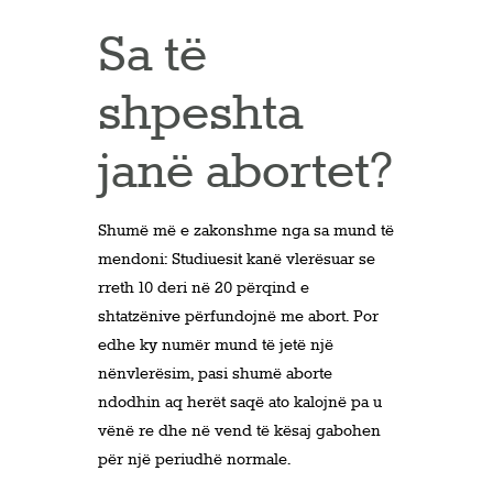
Sa të
shpeshta
janë abortet?
Shumë më e zakonshme nga sa mund të
mendoni: Studiuesit kanë vlerësuar se
rreth 10 deri në 20 përqind e
shtatzënive përfundojnë me abort. Por
edhe ky numër mund të jetë një
nënvlerësim, pasi shumë aborte
ndodhin aq herët saqë ato kalojnë pa u
vënë re dhe në vend të kësaj gabohen
për një periudhë normale.