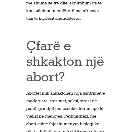
më shumë se tre ditë, sigurohuni që të
konsultoheni menjëherë me ofruesin
tuaj të kujdesit shëndetësor.
Çfarë e
shkakton një
abort?
Abortet nuk shkaktohen nga ushtrimet e
moderuara, rrëzimet, seksi, stresi në
punë, grindjet me bashkëshortin apo të
vjellat në mëngjes. Përkundrazi, një
abort është thjesht mënyra biologjike
për t’i dhënë fund një shtatzënie që nuk