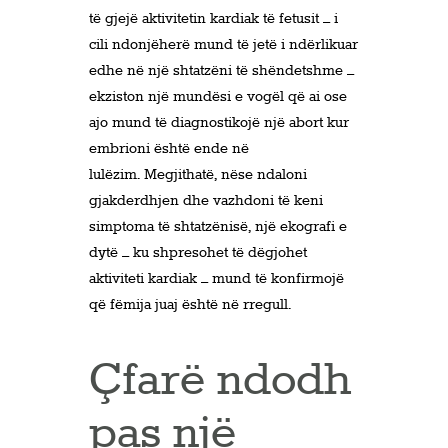
të gjejë aktivitetin kardiak të fetusit – i
cili ndonjëherë mund të jetë i ndërlikuar
edhe në një shtatzëni të shëndetshme –
ekziston një mundësi e vogël që ai ose
ajo mund të diagnostikojë një abort kur
embrioni është ende në
lulëzim. Megjithatë, nëse ndaloni
gjakderdhjen dhe vazhdoni të keni
simptoma të shtatzënisë, një ekografi e
dytë – ku shpresohet të dëgjohet
aktiviteti kardiak – mund të konfirmojë
që fëmija juaj është në rregull.
Çfarë ndodh
pas një