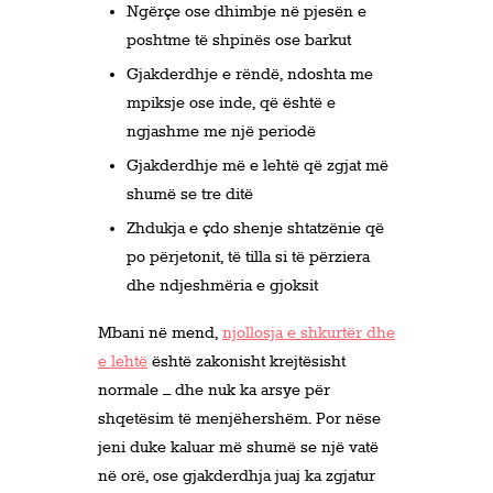
Ngërçe ose dhimbje në pjesën e
poshtme të shpinës ose barkut
Gjakderdhje e rëndë, ndoshta me
mpiksje ose inde, që është e
ngjashme me një periodë
Gjakderdhje më e lehtë që zgjat më
shumë se tre ditë
Zhdukja e çdo shenje shtatzënie që
po përjetonit, të tilla si të përziera
dhe ndjeshmëria e gjoksit
Mbani në mend,
njollosja e shkurtër dhe
e lehtë
është zakonisht krejtësisht
normale – dhe nuk ka arsye për
shqetësim të menjëhershëm. Por nëse
jeni duke kaluar më shumë se një vatë
në orë, ose gjakderdhja juaj ka zgjatur