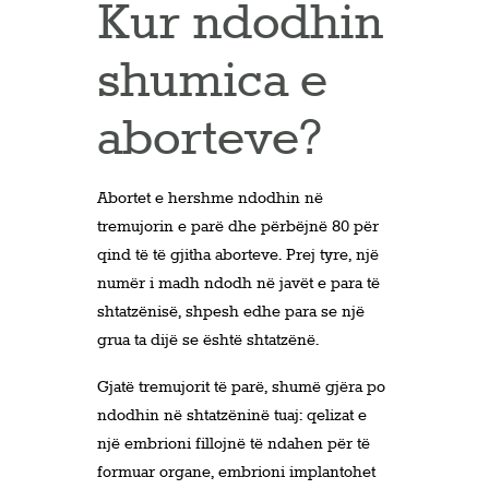
Kur ndodhin
shumica e
aborteve?
Abortet e hershme ndodhin në
tremujorin e parë dhe përbëjnë 80 për
qind të të gjitha aborteve. Prej tyre, një
numër i madh ndodh në javët e para të
shtatzënisë, shpesh edhe para se një
grua ta dijë se është shtatzënë.
Gjatë tremujorit të parë, shumë gjëra po
ndodhin në shtatzëninë tuaj: qelizat e
një embrioni fillojnë të ndahen për të
formuar organe, embrioni implantohet