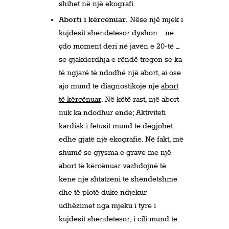
shihet në një ekografi.
Aborti i kërcënuar.
Nëse një mjek i
kujdesit shëndetësor dyshon – në
çdo moment deri në javën e 20-të –
se gjakderdhja e rëndë tregon se ka
të ngjarë të ndodhë një abort, ai ose
ajo mund të diagnostikojë një
abort
të kërcënuar
. Në këtë rast, një abort
nuk ka ndodhur ende; Aktiviteti
kardiak i fetusit mund të dëgjohet
edhe gjatë një ekografie. Në fakt, më
shumë se gjysma e grave me një
abort të kërcënuar vazhdojnë të
kenë një shtatzëni të shëndetshme
dhe të plotë duke ndjekur
udhëzimet nga mjeku i tyre i
kujdesit shëndetësor, i cili mund të