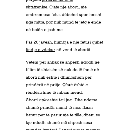
shtatzënisë
. Gjatë një aborti, një
embrion ose fetus dëbohet spontanisht
nga mitra, por nuk mund të jetojë ende
në botën e jashtme.
Pas 20 javësh,
humbja e një fetusi quhet
lindje e vdekur
në vend të abortit.
Vetëm për shkak se shpesh ndodh në
fillim të shtatzënisë nuk do të thotë që
aborti nuk është i dhimbshëm për
prindërit në pritje. Çfarë është e
rëndësishme të mbani mend:
Aborti
nuk
është faji juaj. Dhe ndërsa
shumë prindër mund të mos flasin
hapur për të pasur një të tillë, dijeni se
kjo ndodh shumë më shpesh sesa