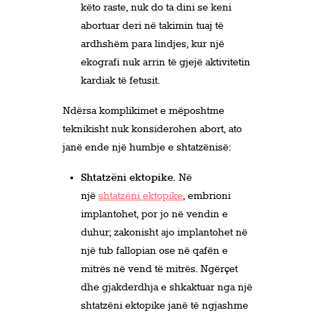
këto raste, nuk do ta dini se keni
abortuar deri në takimin tuaj të
ardhshëm para lindjes, kur një
ekografi nuk arrin të gjejë aktivitetin
kardiak të fetusit.
Ndërsa komplikimet e mëposhtme
teknikisht nuk konsiderohen abort, ato
janë ende një humbje e shtatzënisë:
Shtatzëni ektopike.
Në
një
shtatzëni ektopike
, embrioni
implantohet, por jo në vendin e
duhur; zakonisht ajo implantohet në
një tub fallopian ose në qafën e
mitrës në vend të mitrës. Ngërçet
dhe gjakderdhja e shkaktuar nga një
shtatzëni ektopike janë të ngjashme