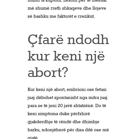
mund ta kuptoni. Lexoni për të mësuar
më shumë rreth shkaqeve dhe llojeve
së bashku me faktorët e rrezikut.
Çfarë ndodh
kur keni një
abort?
Kur keni një abort, embrioni ose fetusi
juaj dëbohet spontanisht nga mitra juaj
para se të jeni 20 javë shtatzënë. Do të
keni simptoma duke përfshirë
gjakderdhje të rëndë dhe dhimbje
barku, ndonjëherë për disa ditë ose më
gjatë.