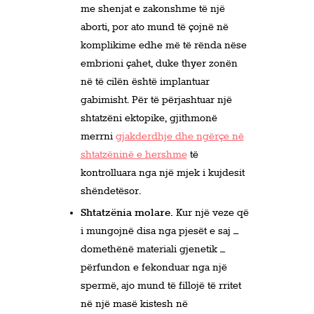
me shenjat e zakonshme të një
aborti, por ato mund të çojnë në
komplikime edhe më të rënda nëse
embrioni çahet, duke thyer zonën
në të cilën është implantuar
gabimisht. Për të përjashtuar një
shtatzëni ektopike, gjithmonë
merrni
gjakderdhje dhe ngërçe në
shtatzëninë e hershme
të
kontrolluara nga një mjek i kujdesit
shëndetësor.
Shtatzënia molare.
Kur një veze që
i mungojnë disa nga pjesët e saj –
domethënë materiali gjenetik –
përfundon e fekonduar nga një
spermë, ajo mund të fillojë të rritet
në një masë kistesh në