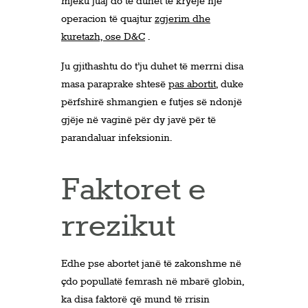
mjeku juaj do të duhet të kryejë një
operacion të quajtur
zgjerim dhe
kuretazh, ose D&C
.
Ju gjithashtu do t’ju duhet të merrni disa
masa paraprake shtesë
pas abortit
, duke
përfshirë shmangien e futjes së ndonjë
gjëje në vaginë për dy javë për të
parandaluar infeksionin.
Faktoret e
rrezikut
Edhe pse abortet janë të zakonshme në
çdo popullatë femrash në mbarë globin,
ka disa faktorë që mund të rrisin