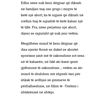
Edhe nëse nuk keni dëgjuar që dikush
në familjen tuaj ose grupi i miqve të
ketë një abort, ka të ngjarë që dikush në
rrethin tuaj të ngushtë të ketë kaluar një
të tillë. Pra, nëse përjetoni një abort,
dijeni se sigurisht që nuk jeni vetëm.
Megjithëse mund të keni dëgjuar që
disa njerëz thonë se duket se abortet
spontane janë më të zakonshme sot sesa
në të kaluarën, në fakt ato kanë qenë
gjithmonë të zakonshme – vetëm se ato
mund të zbulohen më shpesh tani për
shkak të ardhjes së çmimeve të
përballueshme, në fillim të -Testimi i
shtatzënisë në shtëpi.