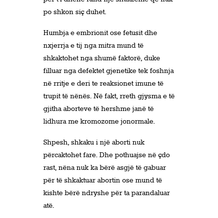
po shkon siç duhet.
Humbja e embrionit ose fetusit dhe
nxjerrja e tij nga mitra mund të
shkaktohet nga shumë faktorë, duke
filluar nga defektet gjenetike tek foshnja
në rritje e deri te reaksionet imune të
trupit të nënës. Në fakt, rreth gjysma e të
gjitha aborteve të hershme janë të
lidhura me kromozome jonormale.
Shpesh, shkaku i një aborti nuk
përcaktohet fare. Dhe pothuajse në çdo
rast, nëna nuk ka bërë asgjë të gabuar
për të shkaktuar abortin ose mund të
kishte bërë ndryshe për ta parandaluar
atë.