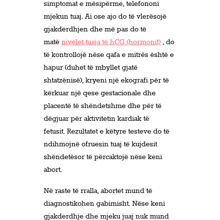
simptomat e mësipërme, telefononi
mjekun tuaj. Ai ose ajo do të vlerësojë
gjakderdhjen dhe më pas do të
matë
nivelet tuaja të hCG (hormonit)
, do
të kontrollojë nëse qafa e mitrës është e
hapur (duhet të mbyllet gjatë
shtatzënisë), kryeni një ekografi për të
kërkuar një qese gestacionale dhe
placentë të shëndetshme dhe për të
dëgjuar për aktivitetin kardiak të
fetusit. Rezultatet e këtyre testeve do të
ndihmojnë ofruesin tuaj të kujdesit
shëndetësor të përcaktojë nëse keni
abort.
Në raste të rralla, abortet mund të
diagnostikohen gabimisht. Nëse keni
gjakderdhje dhe mjeku juaj nuk mund