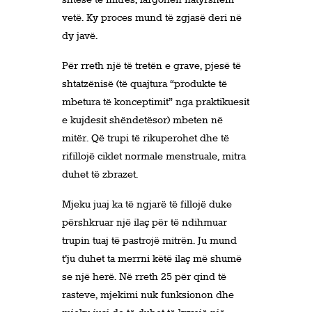
vetë. Ky proces mund të zgjasë deri në
dy javë.
Për rreth një të tretën e grave, pjesë të
shtatzënisë (të quajtura “produkte të
mbetura të konceptimit” nga praktikuesit
e kujdesit shëndetësor) mbeten në
mitër. Që trupi të rikuperohet dhe të
rifillojë ciklet normale menstruale, mitra
duhet të zbrazet.
Mjeku juaj ka të ngjarë të fillojë duke
përshkruar një ilaç për të ndihmuar
trupin tuaj të pastrojë mitrën. Ju mund
t’ju duhet ta merrni këtë ilaç më shumë
se një herë. Në rreth 25 për qind të
rasteve, mjekimi nuk funksionon dhe