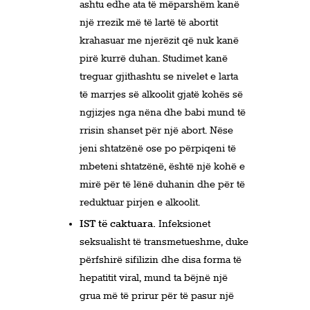
ashtu edhe ata të mëparshëm kanë
një rrezik më të lartë të abortit
krahasuar me njerëzit që nuk kanë
pirë kurrë duhan. Studimet kanë
treguar gjithashtu se nivelet e larta
të marrjes së alkoolit gjatë kohës së
ngjizjes nga nëna dhe babi mund të
rrisin shanset për një abort. Nëse
jeni shtatzënë ose po përpiqeni të
mbeteni shtatzënë, është një kohë e
mirë për të lënë duhanin dhe për të
reduktuar pirjen e alkoolit.
IST të caktuara.
Infeksionet
seksualisht të transmetueshme, duke
përfshirë sifilizin dhe disa forma të
hepatitit viral, mund ta bëjnë një
grua më të prirur për të pasur një