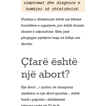
simptomat dhe diagnoza e 
humbjes së shtatzënisë.
Humbja e shtatzënisë është një kthesë
tronditëse e ngjarjeve, por është shumë,
shumë e zakonshme. Këtu janë
përgjigjur pyetjeve tuaja në lidhje me
abortin.
Çfarë është
një abort?
Një abort – i njohur në zhargonin
mjekësor si një abort spontan – është
fundi i papritur i shtatzënisë
përpara
javës së 20-të të