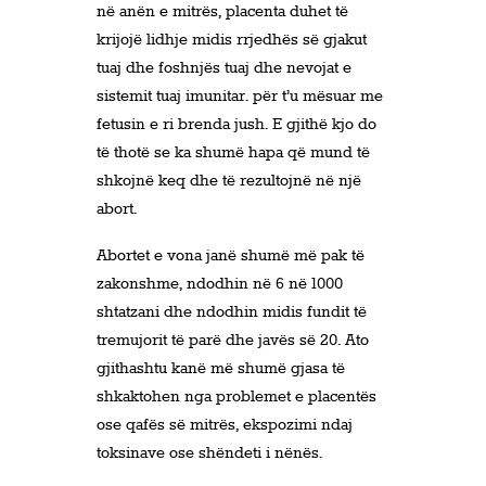
në anën e mitrës, placenta duhet të
krijojë lidhje midis rrjedhës së gjakut
tuaj dhe foshnjës tuaj dhe nevojat e
sistemit tuaj imunitar. për t’u mësuar me
fetusin e ri brenda jush. E gjithë kjo do
të thotë se ka shumë hapa që mund të
shkojnë keq dhe të rezultojnë në një
abort.
Abortet e vona janë shumë më pak të
zakonshme, ndodhin në 6 në 1000
shtatzani dhe ndodhin midis fundit të
tremujorit të parë dhe javës së 20. Ato
gjithashtu kanë më shumë gjasa të
shkaktohen nga problemet e placentës
ose qafës së mitrës, ekspozimi ndaj
toksinave ose shëndeti i nënës.