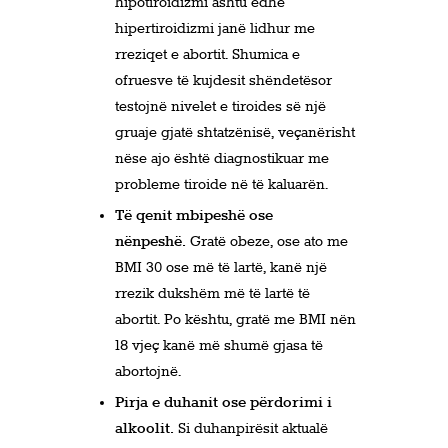
hipotiroidizmi ashtu edhe
hipertiroidizmi janë lidhur me
rreziqet e abortit. Shumica e
ofruesve të kujdesit shëndetësor
testojnë nivelet e tiroides së një
gruaje gjatë shtatzënisë, veçanërisht
nëse ajo është diagnostikuar me
probleme tiroide në të kaluarën.
Të qenit mbipeshë ose
nënpeshë.
Gratë obeze, ose ato me
BMI 30 ose më të lartë, kanë një
rrezik dukshëm më të lartë të
abortit. Po kështu, gratë me BMI nën
18 vjeç kanë më shumë gjasa të
abortojnë.
Pirja e duhanit ose përdorimi i
alkoolit.
Si duhanpirësit aktualë