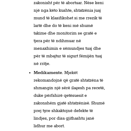
zakonisht për të abortuar. Nëse keni
një nga këto kushte, shtatzënia juaj
mund të klasifikohet si me rrezik të
lartë dhe do të keni më shumë
takime dhe monitorim se gratë e
tjera për të ndihmuar në
menaxhimin e sëmundjes tuaj dhe
për të mbajtur të sigurt fëmijën tuaj
në rritje.
Medikamente.
Mjekët
rekomandojnë që gratë shtatzëna të
shmangin një sërë ilaçesh pa recetë,
duke përfshirë qetësuesit e
zakonshëm gjatë shtatzënisë. Shumë
prej tyre shkaktojnë defekte të
lindjes, por disa gjithashtu janë
lidhur me abort.