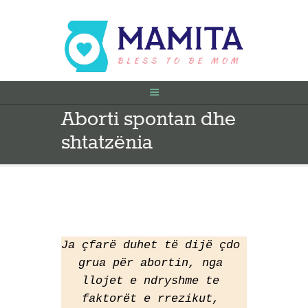
Aborti spontan dhe
FILLIMI
shtatzënia
PARA SHTATËZANIE
SHTATZËNË
VITI I PARË
KONTAKT
Ja çfarë duhet të dijë çdo 
grua për abortin, nga 
llojet e ndryshme te 
faktorët e rrezikut, 