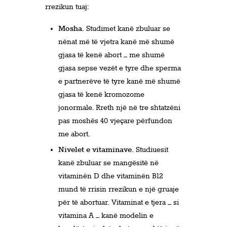
rrezikun tuaj:
Mosha.
Studimet kanë zbuluar se
nënat më të vjetra kanë më shumë
gjasa të kenë abort – me shumë
gjasa sepse vezët e tyre dhe sperma
e partnerëve të tyre kanë më shumë
gjasa të kenë kromozome
jonormale. Rreth një në tre shtatzëni
pas moshës 40 vjeçare përfundon
me abort.
Nivelet e vitaminave.
Studiuesit
kanë zbuluar se mangësitë në
vitaminën D dhe vitaminën B12
mund të rrisin rrezikun e një gruaje
për të abortuar. Vitaminat e tjera – si
vitamina A – kanë modelin e