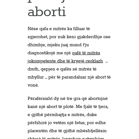
aborti
Nëse qafa e mitrës ka filluar të
zgjerohet, por nuk keni gjakderdhje ose
dhimbje, mjeku juaj mund t’ju
diagnostikojë me një
qafë të mitrës
jokompetente dhe të kryejë cerklazh
–
dmth, qepjen e qafës së mitrës të
mbyllur – për të parandaluar një abort të
vonë.
Përafërsisht dy në tre gra që abortojnë
kanë një abort të plotë. Me fjalë të tjera,
e gjithë përmbajtja e mitrës, duke
përfshirë jo vetëm një fetus, por edhe
placentën dhe të gjithë mbështjellësin
shtesë të mitrës, largohen natyrshëm