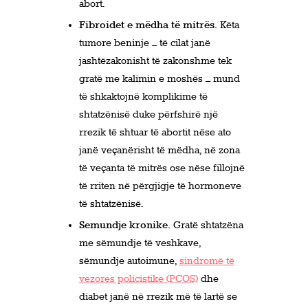
abort.
Fibroidet e mëdha të mitrës.
Këta
tumore beninje – të cilat janë
jashtëzakonisht të zakonshme tek
gratë me kalimin e moshës – mund
të shkaktojnë komplikime të
shtatzënisë duke përfshirë një
rrezik të shtuar të abortit nëse ato
janë veçanërisht të mëdha, në zona
të veçanta të mitrës ose nëse fillojnë
të rriten në përgjigje të hormoneve
të shtatzënisë.
Semundje kronike.
Gratë shtatzëna
me sëmundje të veshkave,
sëmundje autoimune,
sindromë të
vezores policistike (PCOS)
dhe
diabet janë në rrezik më të lartë se