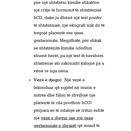
pse një shtatzëni kimike shkakton
një rritje të hormonit të shtatzënisë
hCG, duke ju dhënë një test pozitiv
të shtatzënisë, një ekografi nuk do të
tregojë placentë ose qese
gestacionale. Megjithatë, për shkak
se shtatzënitë kimike ndodhin
shumë herët, pa një test të hershëm
shtatzënie ato zakonisht kalojnë pa u
vënë re nga nëna.
Vezë e djegur.
Një vezë e
fekonduar që ngjitet në murin e
mitrës dhe fillon të zhvillojë një
placentë (e cila prodhon hCG)
përpara se të ndalojë së rrituri është
një
vezë e djegur ose një qese
gestacionale e zbrazët
që mund të