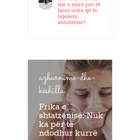
më e mirë për të
bërë seks që të
ngeleni
shtatzënë?
azhurnime-dhe-
këshilla
Frika e
shtatzënisë: Nuk
ka për të
ndodhur kurrë