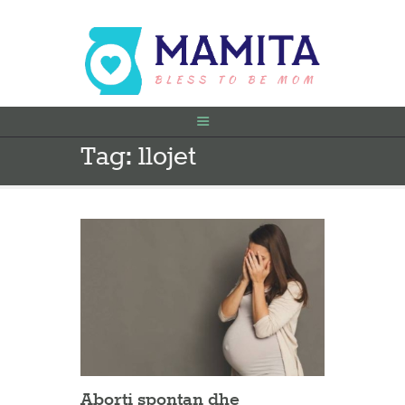
Tag: llojet
FILLIMI
PARA SHTATËZANIE
SHTATZËNË
VITI I PARË
KONTAKT
Aborti spontan dhe