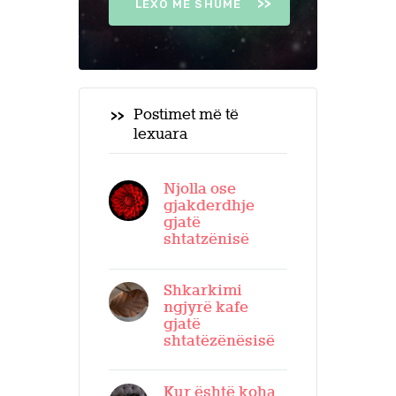
LEXO MË SHUMË
Postimet më të
lexuara
Njolla ose
gjakderdhje
gjatë
shtatzënisë
Shkarkimi
ngjyrë kafe
gjatë
shtatëzënësisë
Kur është koha