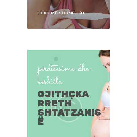
LEXO MË SHUMË
përditësime-dhe-
këshilla
GJITHÇKA
RRETH
SHTATZANIS
Ë