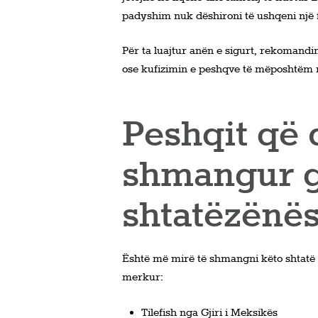
padyshim nuk dëshironi të ushqeni një f
Për ta luajtur anën e sigurt, rekomand
ose kufizimin e peshqve të mëposhtëm n
Peshqit që
shmangur g
shtatëzënës
Është më mirë të shmangni këto shtatë llo
merkur:
Tilefish nga Gjiri i Meksikës