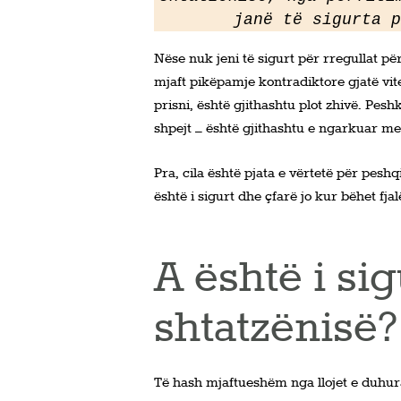
janë të sigurta p
Nëse nuk jeni të sigurt për rregullat p
mjaft pikëpamje kontradiktore gjatë vi
prisni, është gjithashtu plot zhivë. Pes
shpejt – është gjithashtu e ngarkuar m
Pra, cila është pjata e vërtetë për peshqi
është i sigurt dhe çfarë jo kur bëhet fja
A është i si
shtatzënisë?
Të hash mjaftueshëm nga llojet e duhur