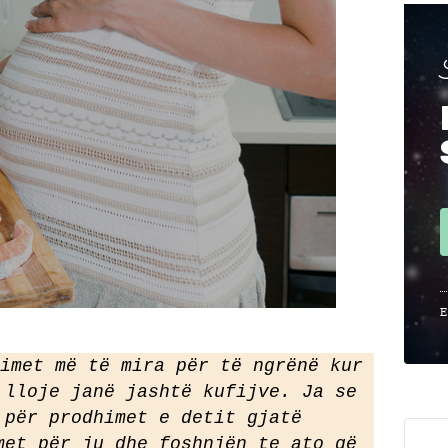
SHTATZËNË
VITI I PARË
KONTAKT
E
imet më të mira për të ngrënë kur 
 lloje janë jashtë kufijve. Ja se 
 për prodhimet e detit gjatë 
met për ju dhe foshnjën te ato që 