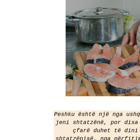
Peshku është një nga ushq
jeni shtatzënë, por disa
çfarë duhet të dini
shtatzënisë, nga përfiti