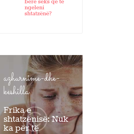
bërë seks që të
ngeleni
shtatzënë?
azhurnime-dhe-
këshilla
Frika e
shtatzënisë: Nuk
ka për të