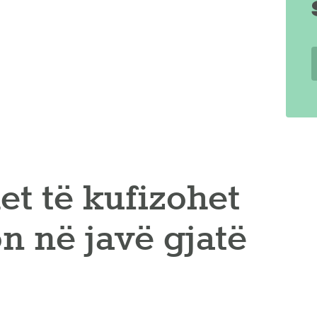
t të kufizohet
on në javë gjatë