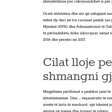
shëndetshme por rekomandohet si për ju
Gratë shtatzëna dhe ato që ushqejnë me
është dy deri në tre racione) peshk me 
Mjedisit (EPA) dhe Administrimit të Us
të përbashkëta duke inkurajuar nënat t
2014 dhe përsëri në 2017.
Cilat lloje 
shmangni gj
Megjithëse përfitimet e peshkut janë të
shtatëzënësisë. Disa – veçanërisht të m
nivele të larta të merkurit, një toksinë 
jetojnë në liqene dhe lumenj të ndotur