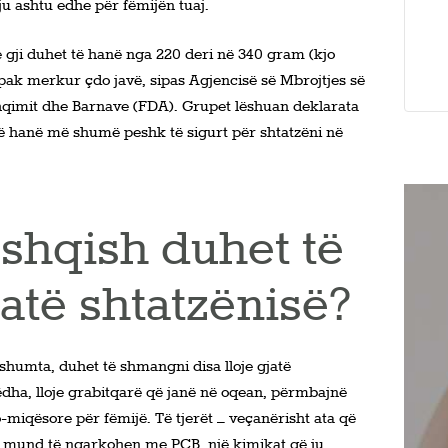
 ashtu edhe për fëmijën tuaj.
 gji duhet të hanë nga 220 deri në 340 gram (kjo
pak merkur çdo javë, sipas Agjencisë së Mbrojtjes së
hqimit dhe Barnave (FDA). Grupet lëshuan deklarata
ë hanë më shumë peshk të sigurt për shtatzëni në
peshqish duhet të
atë shtatzënisë?
 shumta, duhet të shmangni disa lloje gjatë
ëdha, lloje grabitqarë që janë në oqean, përmbajnë
jo-miqësore për fëmijë. Të tjerët – veçanërisht ata që
 – mund të ngarkohen me PCB, një kimikat që ju