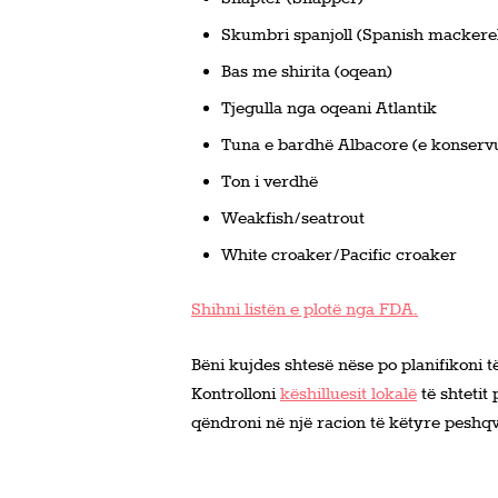
Skumbri spanjoll (Spanish mackere
Bas me shirita (oqean)
Tjegulla nga oqeani Atlantik
Tuna e bardhë Albacore (e konservua
Ton i verdhë
Weakfish/seatrout
White croaker/Pacific croaker
Shihni listën e plotë nga FDA.
Bëni kujdes shtesë nëse po planifikoni 
Kontrolloni
këshilluesit lokalë
të shtetit
qëndroni në një racion të këtyre peshqv