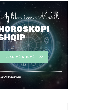
Aplikacion Mobil
HOROSKOPI
SHQIP
LEXO MË SHUMË
 SPONZORIZUAR