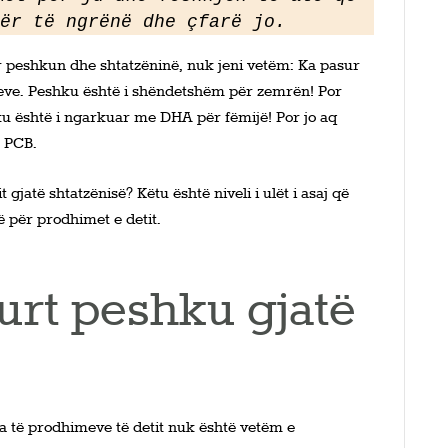
ër të ngrënë dhe çfarë jo.
ër peshkun dhe shtatzëninë, nuk jeni vetëm: Ka pasur
teve. Peshku është i shëndetshëm për zemrën! Por
hku është i ngarkuar me DHA për fëmijë! Por jo aq
e PCB.
t gjatë shtatzënisë? Këtu është niveli i ulët i asaj që
lë për prodhimet e detit.
gurt peshku gjatë
a të prodhimeve të detit nuk është vetëm e