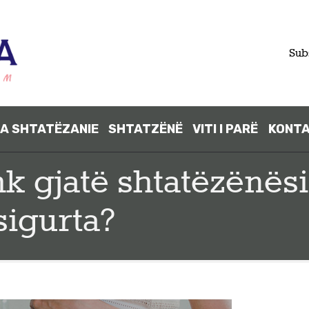
Sub
A SHTATËZANIE
SHTATZËNË
VITI I PARË
KONT
FILLIMI
k gjatë shtatëzënësi
PARA
 sigurta?
SHTATËZANI
E