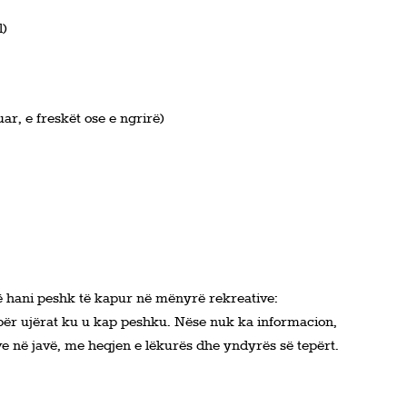
l)
r, e freskët ose e ngrirë)
të hani peshk të kapur në mënyrë rekreative:
 për ujërat ku u kap peshku. Nëse nuk ka informacion,
e në javë, me heqjen e lëkurës dhe yndyrës së tepërt.