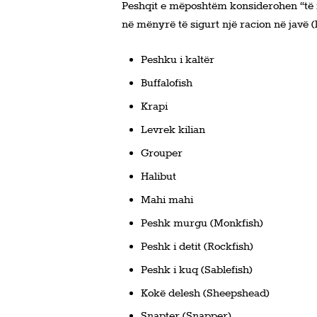
Peshqit e mëposhtëm konsiderohen “të m
në mënyrë të sigurt një racion në javë (k
Peshku i kaltër
Buffalofish
Krapi
Levrek kilian
Grouper
Halibut
Mahi mahi
Peshk murgu (Monkfish)
Peshk i detit (Rockfish)
Peshk i kuq (Sablefish)
Kokë delesh (Sheepshead)
Snapter (Snapper)