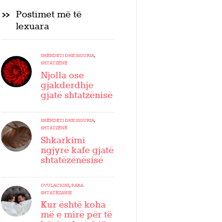
Postimet më të
lexuara
SHËNDETI DHE SIGURIA
,
SHTATZËNË
Njolla ose
gjakderdhje
gjatë shtatzënisë
SHËNDETI DHE SIGURIA
,
SHTATZËNË
Shkarkimi
ngjyrë kafe gjatë
shtatëzënësisë
OVULACIONI
,
PARA
SHTATËZANIE
Kur është koha
më e mirë për të