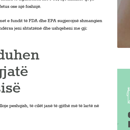
etus ose një foshnjë.
imet e fundit të FDA dhe EPA sugjerojnë shmangien
dërsa jeni shtatzënë dhe ushqeheni me gji:
 duhen
jatë
isë
je peshqish, të cilët janë të gjithë më të lartë në