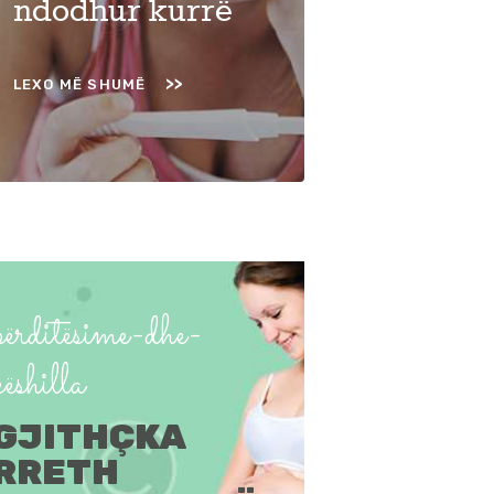
ndodhur kurrë
LEXO MË SHUMË
përditësime-dhe-
këshilla
GJITHÇKA
RRETH