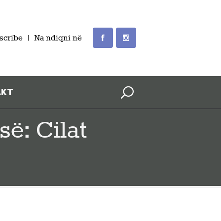
scribe
Na ndiqni në
AKT
së: Cilat