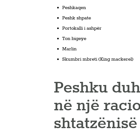
Peshkaqen
Peshk shpate
Portokalli i ashpër
Ton bigeye
Marlin
Skumbri mbreti (King mackerel)
Peshku duhe
në një raci
shtatzënisë