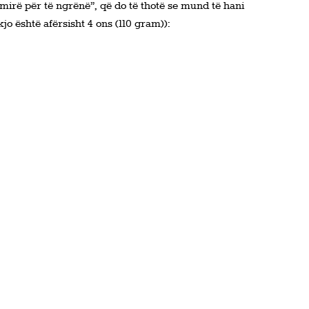
irë për të ngrënë”, që do të thotë se mund të hani
jo është afërsisht 4 ons (110 gram)):