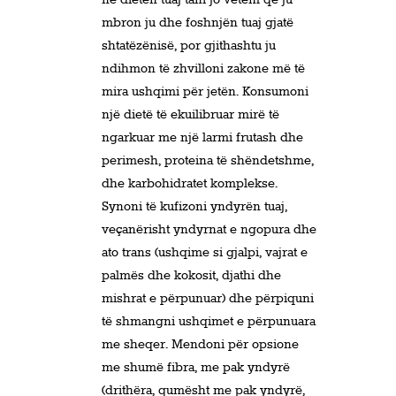
mbron ju dhe foshnjën tuaj gjatë
shtatëzënisë, por gjithashtu ju
ndihmon të zhvilloni zakone më të
mira ushqimi për jetën. Konsumoni
një dietë të ekuilibruar mirë të
ngarkuar me një larmi frutash dhe
perimesh, proteina të shëndetshme,
dhe karbohidratet komplekse.
Synoni të kufizoni yndyrën tuaj,
veçanërisht yndyrnat e ngopura dhe
ato trans (ushqime si gjalpi, vajrat e
palmës dhe kokosit, djathi dhe
mishrat e përpunuar) dhe përpiquni
të shmangni ushqimet e përpunuara
me sheqer. Mendoni për opsione
me shumë fibra, me pak yndyrë
(drithëra, qumësht me pak yndyrë,