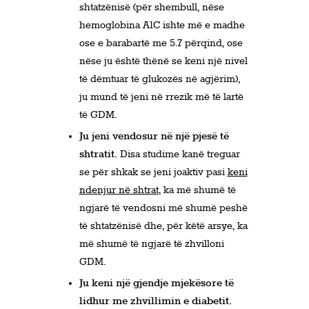
shtatzënisë (për shembull, nëse
hemoglobina A1C ishte më e madhe
ose e barabartë me 5.7 përqind, ose
nëse ju është thënë se keni një nivel
të dëmtuar të glukozës në agjërim),
ju mund të jeni në rrezik më të lartë
të GDM.
Ju jeni vendosur në një pjesë të
shtratit.
Disa studime kanë treguar
se për shkak se jeni joaktiv pasi
keni
ndenjur në shtrat
, ka më shumë të
ngjarë të vendosni më shumë peshë
të shtatzënisë dhe, për këtë arsye, ka
më shumë të ngjarë të zhvilloni
GDM.
Ju keni një gjendje mjekësore të
lidhur me zhvillimin e diabetit.