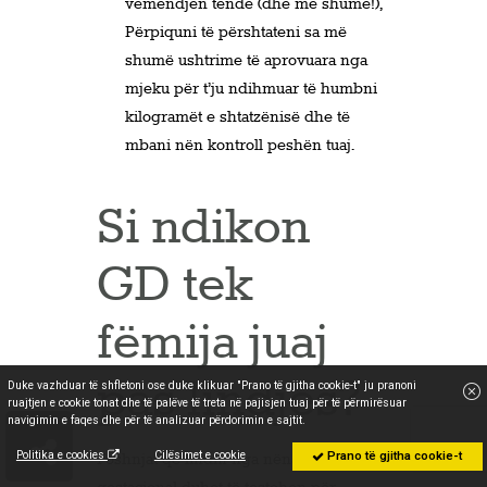
vëmendjen tënde (dhe më shumë!),
Përpiquni të përshtateni sa më
shumë ushtrime të aprovuara nga
mjeku për t’ju ndihmuar të humbni
kilogramët e shtatzënisë dhe të
mbani nën kontroll peshën tuaj.
Si ndikon
GD tek
fëmija juaj
pas lindjes?
Duke vazhduar të shfletoni ose duke klikuar "Prano të gjitha cookie-t" ju pranoni
ruajtjen e cookie tonat dhe të palëve të treta në pajisjen tuaj për të përmirësuar
navigimin e faqes dhe për të analizuar përdorimin e sajtit.
Politika e cookies
Cilësimet e cookie
Prano të gjitha cookie-t
Foshnjat që lindin nga nënat me diabet