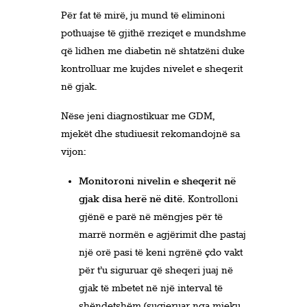
Për fat të mirë, ju mund të eliminoni
pothuajse të gjithë rreziqet e mundshme
që lidhen me diabetin në shtatzëni duke
kontrolluar me kujdes nivelet e sheqerit
në gjak.
Nëse jeni diagnostikuar me GDM,
mjekët dhe studiuesit rekomandojnë sa
vijon:
Monitoroni nivelin e sheqerit në
gjak disa herë në ditë.
Kontrolloni
gjënë e parë në mëngjes për të
marrë normën e agjërimit dhe pastaj
një orë pasi të keni ngrënë çdo vakt
për t’u siguruar që sheqeri juaj në
gjak të mbetet në një interval të
shëndetshëm (sugjeruar nga mjeku