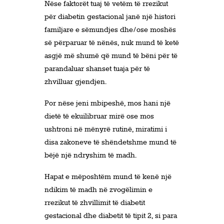
Nëse faktorët tuaj të vetëm të rrezikut
për diabetin gestacional janë një histori
familjare e sëmundjes dhe/ose moshës
së përparuar të nënës, nuk mund të ketë
asgjë më shumë që mund të bëni për të
parandaluar shanset tuaja për të
zhvilluar gjendjen.
Por nëse jeni mbipeshë, mos hani një
dietë të ekuilibruar mirë ose mos
ushtroni në mënyrë rutinë, miratimi i
disa zakoneve të shëndetshme mund të
bëjë një ndryshim të madh.
Hapat e mëposhtëm mund të kenë një
ndikim të madh në zvogëlimin e
rrezikut të zhvillimit të diabetit
gestacional dhe diabetit të tipit 2, si para