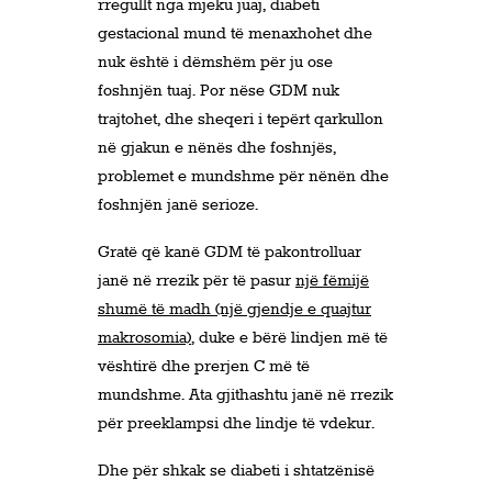
rregullt nga mjeku juaj, diabeti
gestacional mund të menaxhohet dhe
nuk është i dëmshëm për ju ose
foshnjën tuaj. Por nëse GDM nuk
trajtohet, dhe sheqeri i tepërt qarkullon
në gjakun e nënës dhe foshnjës,
problemet e mundshme për nënën dhe
foshnjën janë serioze.
Gratë që kanë GDM të pakontrolluar
janë në rrezik për të pasur
një fëmijë
shumë të madh (një gjendje e quajtur
makrosomia)
, duke e bërë lindjen më të
vështirë dhe prerjen C më të
mundshme. Ata gjithashtu janë në rrezik
për preeklampsi dhe lindje të vdekur.
Dhe për shkak se diabeti i shtatzënisë