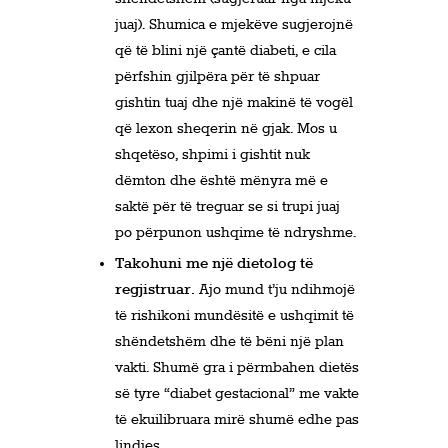
juaj). Shumica e mjekëve sugjerojnë
që të blini një çantë diabeti, e cila
përfshin gjilpëra për të shpuar
gishtin tuaj dhe një makinë të vogël
që lexon sheqerin në gjak. Mos u
shqetëso, shpimi i gishtit nuk
dëmton dhe është mënyra më e
saktë për të treguar se si trupi juaj
po përpunon ushqime të ndryshme.
Takohuni me një dietolog të
regjistruar.
Ajo mund t’ju ndihmojë
të rishikoni mundësitë e ushqimit të
shëndetshëm dhe të bëni një plan
vakti. Shumë gra i përmbahen dietës
së tyre “diabet gestacional” me vakte
të ekuilibruara mirë shumë edhe pas
lindjes.