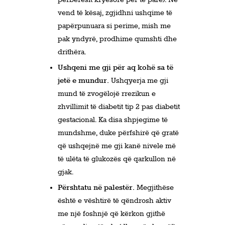
përbërësit kryesorë për të parë). Në
vend të kësaj, zgjidhni ushqime të
papërpunuara si perime, mish me
pak yndyrë, prodhime qumshti dhe
drithëra.
Ushqeni me gji për aq kohë sa të
jetë e mundur.
Ushqyerja me gji
mund të zvogëlojë rrezikun e
zhvillimit të diabetit tip 2 pas diabetit
gestacional. Ka disa shpjegime të
mundshme, duke përfshirë që gratë
që ushqejnë me gji kanë nivele më
të ulëta të glukozës që qarkullon në
gjak.
Përshtatu në palestër.
Megjithëse
është e vështirë të qëndrosh aktiv
me një foshnjë që kërkon gjithë