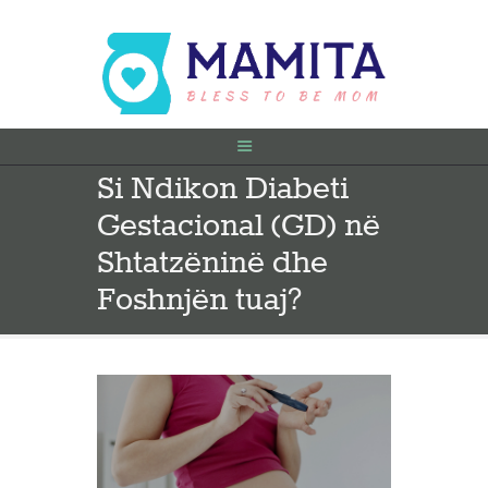
Si Ndikon Diabeti
FILLIMI
Gestacional (GD) në
PARA SHTATËZANIE
SHTATZËNË
Shtatzëninë dhe
VITI I PARË
Foshnjën tuaj?
KONTAKT