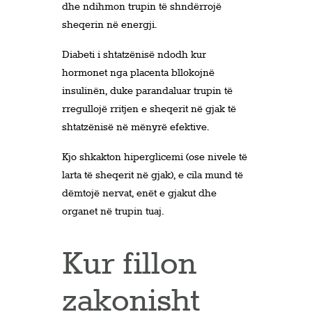
dhe ndihmon trupin të shndërrojë
sheqerin në energji.
Diabeti i shtatzënisë ndodh kur
hormonet nga placenta bllokojnë
insulinën, duke parandaluar trupin të
rregullojë rritjen e sheqerit në gjak të
shtatzënisë në mënyrë efektive.
Kjo shkakton hiperglicemi (ose nivele të
larta të sheqerit në gjak), e cila mund të
dëmtojë nervat, enët e gjakut dhe
organet në trupin tuaj.
Kur fillon
zakonisht