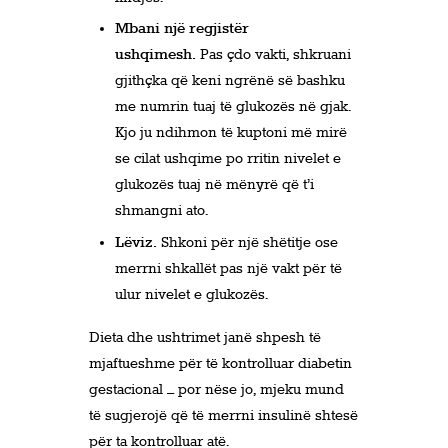
Mbani një regjistër
ushqimesh.
Pas çdo vakti, shkruani
gjithçka që keni ngrënë së bashku
me numrin tuaj të glukozës në gjak.
Kjo ju ndihmon të kuptoni më mirë
se cilat ushqime po rritin nivelet e
glukozës tuaj në mënyrë që t’i
shmangni ato.
Lëviz.
Shkoni për një shëtitje ose
merrni shkallët pas një vakt për të
ulur nivelet e glukozës.
Dieta dhe ushtrimet janë shpesh të
mjaftueshme për të kontrolluar diabetin
gestacional – por nëse jo, mjeku mund
të sugjerojë që të merrni insulinë shtesë
për ta kontrolluar atë.