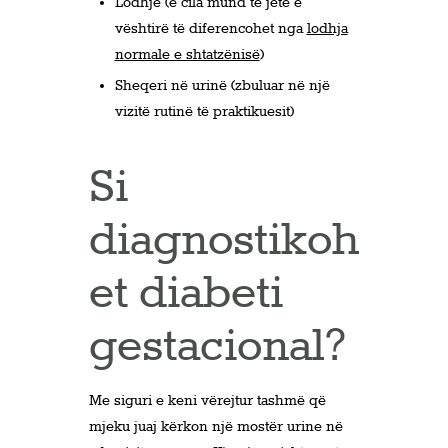
Lodhje (e cila mund të jetë e
vështirë të diferencohet nga
lodhja
normale e shtatzënisë
)
Sheqeri në urinë (zbuluar në një
vizitë rutinë të praktikuesit)
Si
diagnostikoh
et diabeti
gestacional?
Me siguri e keni vërejtur tashmë që
mjeku juaj kërkon një mostër urine në