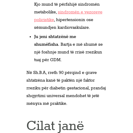
Kjo mund të përfshijë sindromën
metabolike,
sindromën e vezoreve
policistike
, hipertensionin ose
sëmundjen kardiovaskulare.
Ju jeni shtatzënë me
shumëfisha.
Bartja e më shumë se
një foshnje mund të rrisë rrezikun
tuaj për GDM.
Në Sh.B.A, rreth 90 përqind e grave
shtatzëna kanë të paktën një faktor
rreziku për diabetin gestacional, prandaj
shqyrtimi universal mendohet të jetë
mënyra më praktike.
Cilat janë