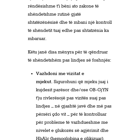
rëndësishme t’i bëni ato zakone të
shëndetshme rutinë gjatë
shtatëzënësisë dhe të mbani një kontroll
të shëndetit tuaj edhe pas shtatzënia ka
mbaruar.
Këtu janë disa mënyra për të qëndruar
të shëndetshëm pas lindjes së foshnjës:
Vazhdoni me vizitat e
mjekut.
Sigurohuni që mjeku juaj i
kujdesit parësor dhe/ose OB-GjYN
t’ju rivlerësojë pas vizitës suaj pas
lindjes – në gjashtë javë dhe më pas
përsëri çdo vit – për të kontrolluar
për probleme të vazhdueshme me
nivelet e glukozës së agjërimit dhe
HbA1c (hemoglobina e glikizuar).