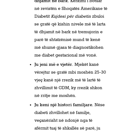
dhjamit në bark.
Kërkimi i botuar
në revistën e Shoqatës Amerikane të
Diabetit
Kujdesi për diabetin
zbuloi
se gratë që kishin nivele më të larta
të dhjamit në bark në tremujorin e
parë të shtatzënisë mund të kenë
më shumë gjasa të diagnostikohen
me diabet gestacional më vonë.
Ju jeni më e vjetër.
Mjekët kanë
vërejtur se gratë mbi moshën 25-30
vjeç kanë një rrezik më të lartë të
zhvillimit të GDM, ky rrezik shkon
në rritje me moshën.
Ju keni një histori familjare.
Nëse
diabeti zhvillohet në familje,
veçanërisht në ndonjë nga të
afërmit tuaj të shkallës së parë, ju