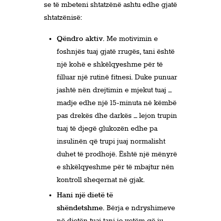
se të mbeteni shtatzënë ashtu edhe gjatë
shtatzënisë:
Qëndro aktiv.
Me motivimin e
foshnjës tuaj gjatë rrugës, tani është
një kohë e shkëlqyeshme për të
filluar një rutinë fitnesi. Duke punuar
jashtë nën drejtimin e mjekut tuaj –
madje edhe një 15-minuta në këmbë
pas drekës dhe darkës – lejon trupin
tuaj të djegë glukozën edhe pa
insulinën që trupi juaj normalisht
duhet të prodhojë. Është një mënyrë
e shkëlqyeshme për të mbajtur nën
kontroll sheqernat në gjak.
Hani një dietë të
shëndetshme.
Bërja e ndryshimeve
në dietën tuaj tani jo vetëm që ju