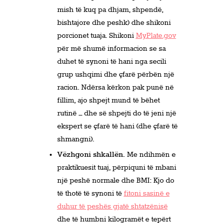
mish të kuq pa dhjam, shpendë,
bishtajore dhe peshk) dhe shikoni
porcionet tuaja. Shikoni
MyPlate.gov
për më shumë informacion se sa
duhet të synoni të hani nga secili
grup ushqimi dhe çfarë përbën një
racion. Ndërsa kërkon pak punë në
fillim, ajo shpejt mund të bëhet
rutinë – dhe së shpejti do të jeni një
ekspert se çfarë të hani (dhe çfarë të
shmangni).
Vëzhgoni shkallën.
Me ndihmën e
praktikuesit tuaj, përpiquni të mbani
një peshë normale dhe BMI: Kjo do
të thotë të synoni të
fitoni sasinë e
duhur të peshës gjatë shtatzënisë
dhe të humbni kilogramët e tepërt