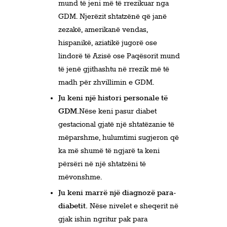
mund të jeni më të rrezikuar nga
GDM. Njerëzit shtatzënë që janë
zezakë, amerikanë vendas,
hispanikë, aziatikë jugorë ose
lindorë të Azisë ose Paqësorit mund
të jenë gjithashtu në rrezik më të
madh për zhvillimin e GDM.
Ju keni një histori personale të
GDM.
Nëse keni pasur diabet
gestacional gjatë një shtatëzanie të
mëparshme, hulumtimi sugjeron që
ka më shumë të ngjarë ta keni
përsëri në një shtatzëni të
mëvonshme.
Ju keni marrë një diagnozë para-
diabetit.
Nëse nivelet e sheqerit në
gjak ishin ngritur pak para