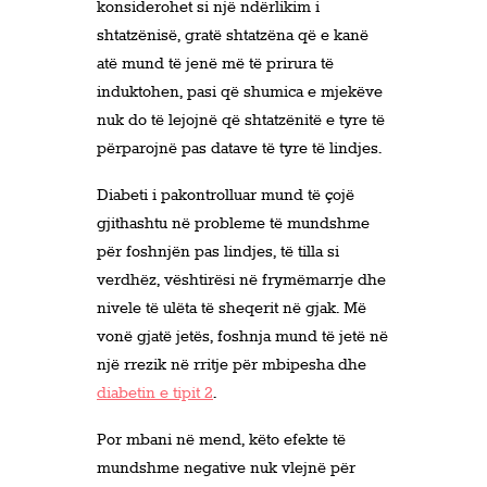
konsiderohet si një ndërlikim i
shtatzënisë, gratë shtatzëna që e kanë
atë mund të jenë më të prirura të
induktohen, pasi që shumica e mjekëve
nuk do të lejojnë që shtatzënitë e tyre të
përparojnë pas datave të tyre të lindjes.
Diabeti i pakontrolluar mund të çojë
gjithashtu në probleme të mundshme
për foshnjën pas lindjes, të tilla si
verdhëz, vështirësi në frymëmarrje dhe
nivele të ulëta të sheqerit në gjak. Më
vonë gjatë jetës, foshnja mund të jetë në
një rrezik në rritje për mbipesha dhe
diabetin e tipit 2
.
Por mbani në mend, këto efekte të
mundshme negative nuk vlejnë për