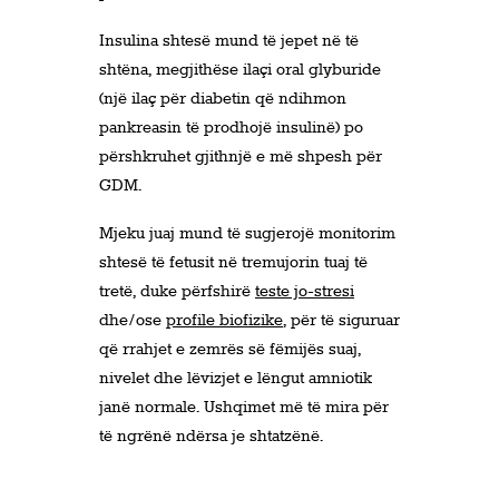
Insulina shtesë mund të jepet në të
shtëna, megjithëse ilaçi oral glyburide
(një ilaç për diabetin që ndihmon
pankreasin të prodhojë insulinë) po
përshkruhet gjithnjë e më shpesh për
GDM.
Mjeku juaj mund të sugjerojë monitorim
shtesë të fetusit në tremujorin tuaj të
tretë, duke përfshirë
teste jo-stresi
dhe/ose
profile biofizike
, për të siguruar
që rrahjet e zemrës së fëmijës suaj,
nivelet dhe lëvizjet e lëngut amniotik
janë normale. Ushqimet më të mira për
të ngrënë ndërsa je shtatzënë.