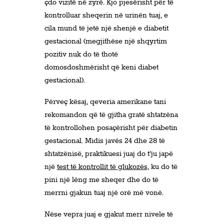
çdo vizitë në zyrë. Kjo pjesërisht për të
kontrolluar sheqerin në urinën tuaj, e
cila mund të jetë një shenjë e diabetit
gestacional (megjithëse një shqyrtim
pozitiv nuk do të thotë
domosdoshmërisht që keni diabet
gestacional).
Përveç kësaj, qeveria amerikane tani
rekomandon që të gjitha gratë shtatzëna
të kontrollohen posaçërisht për diabetin
gestacional. Midis javës 24 dhe 28 të
shtatzënisë, praktikuesi juaj do t’ju japë
një
test të kontrollit të glukozës,
ku do të
pini një lëng me sheqer dhe do të
merrni gjakun tuaj një orë më vonë.
Nëse vepra juaj e gjakut merr nivele të