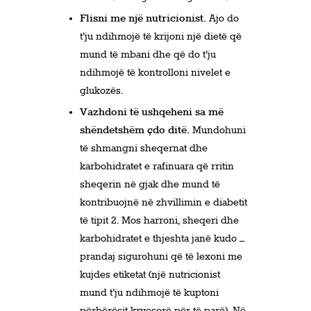
Flisni me një nutricionist.
Ajo do
t’ju ndihmojë të krijoni një dietë që
mund të mbani dhe që do t’ju
ndihmojë të kontrolloni nivelet e
glukozës.
Vazhdoni të ushqeheni sa më
shëndetshëm çdo ditë.
Mundohuni
të shmangni sheqernat dhe
karbohidratet e rafinuara që rritin
sheqerin në gjak dhe mund të
kontribuojnë në zhvillimin e diabetit
të tipit 2. Mos harroni, sheqeri dhe
karbohidratet e thjeshta janë kudo –
prandaj sigurohuni që të lexoni me
kujdes etiketat (një nutricionist
mund t’ju ndihmojë të kuptoni