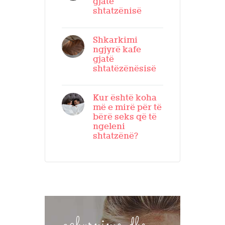
gjatë
shtatzënisë
Shkarkimi
ngjyrë kafe
gjatë
shtatëzënësisë
Kur është koha
më e mirë për të
bërë seks që të
ngeleni
shtatzënë?
azhurnime-dhe-