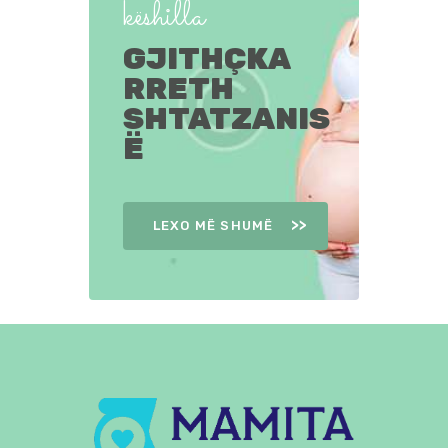
këshilla
GJITHÇKA
RRETH
SHTATZANIS
Ë
LEXO MË SHUMË