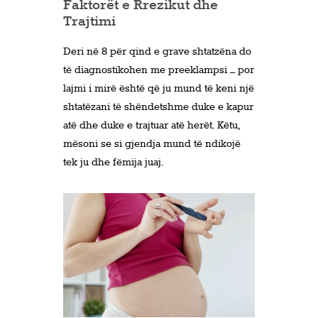
Faktorët e Rrezikut dhe
Trajtimi
Deri në 8 për qind e grave shtatzëna do
të diagnostikohen me preeklampsi – por
lajmi i mirë është që ju mund të keni një
shtatëzani të shëndetshme duke e kapur
atë dhe duke e trajtuar atë herët. Këtu,
mësoni se si gjendja mund të ndikojë
tek ju dhe fëmija juaj.