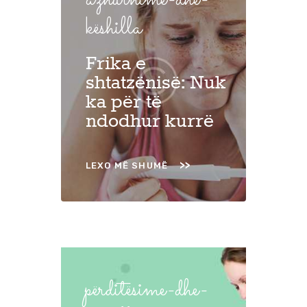
këshilla
Frika e
shtatzënisë: Nuk
ka për të
ndodhur kurrë
LEXO MË SHUMË
përditësime-dhe-