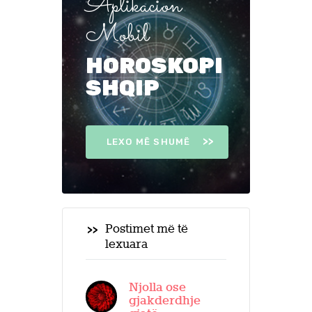
Aplikacion
Mobil
HOROSKOPI
SHQIP
LEXO MË SHUMË
Postimet më të
lexuara
Njolla ose
gjakderdhje