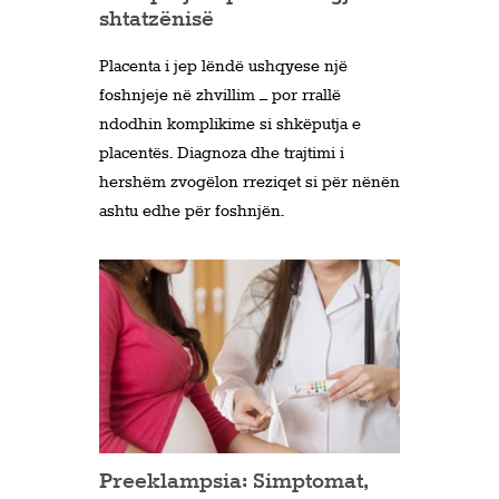
shtatzënisë
Placenta i jep lëndë ushqyese një
foshnjeje në zhvillim – por rrallë
ndodhin komplikime si shkëputja e
placentës. Diagnoza dhe trajtimi i
hershëm zvogëlon rreziqet si për nënën
ashtu edhe për foshnjën.
Preeklampsia: Simptomat,