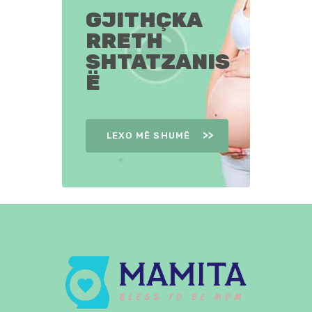
GJITHÇKA
RRETH
SHTATZANIS
Ë
LEXO MË SHUMË