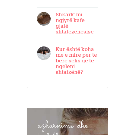
Shkarkimi
ngjyrë kafe
gjatë
shtatëzënësisë
Kur është koha
më e mirë për të
bërë seks që të
ngeleni
shtatzënë?
azhurnime-dhe-