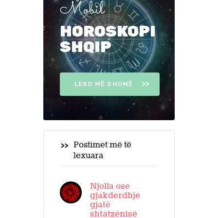
Mobil
HOROSKOPI
SHQIP
LEXO MË SHUMË
Postimet më të
lexuara
Njolla ose
gjakderdhje
gjatë
shtatzënisë