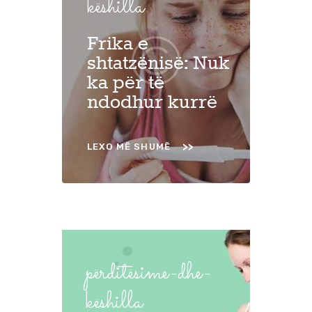
këshilla
Frika e
shtatzënisë: Nuk
ka për të
ndodhur kurrë
LEXO MË SHUMË
përditësime-dhe-
këshilla