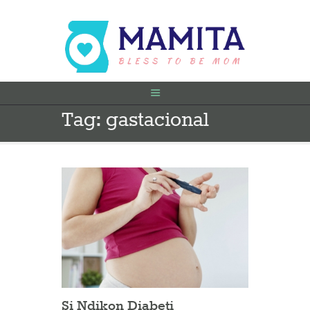
Tag: gastacional
FILLIMI
PARA SHTATËZANIE
SHTATZËNË
VITI I PARË
KONTAKT
Si Ndikon Diabeti