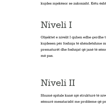
kujdes mjekësor se zakonisht. Këtu ësht
Niveli I
Objektet e nivelit I quhen edhe çerdhe t
kujdesen për foshnja të shëndetshme me 
prematurët dhe foshnjat që janë të sëm
më pas.
Niveli II
Shumë spitale kanë një strukturë të nive
sëmurë mesatarisht me probleme që prit