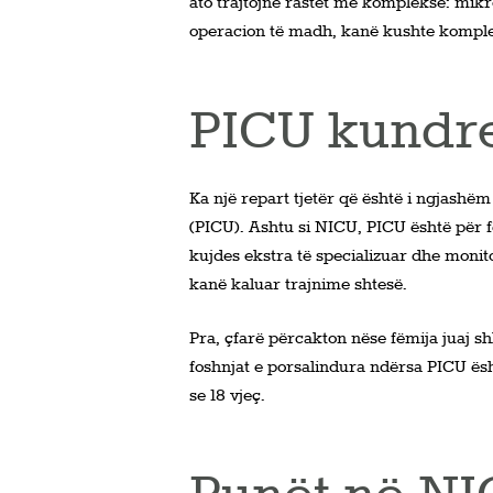
ato trajtojnë rastet më komplekse: mikr
operacion të madh, kanë kushte komplek
PICU kundre
Ka një repart tjetër që është i ngjashëm
(PICU). Ashtu si NICU, PICU është për fë
kujdes ekstra të specializuar dhe moni
kanë kaluar trajnime shtesë.
Pra, çfarë përcakton nëse fëmija juaj
foshnjat e porsalindura ndërsa PICU ësh
se 18 vjeç.