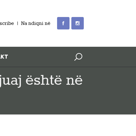
scribe
Na ndiqni në
AKT
juaj është në