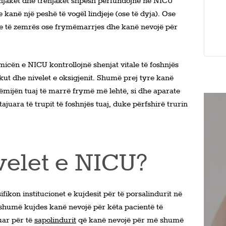
injakët dhe trenjakët shpesh përfundojnë në NICU
kanë një peshë të vogël lindjeje (ose të dyja). Ose
e të zemrës ose frymëmarrjes dhe kanë nevojë për
micën e NICU kontrollojnë shenjat vitale të foshnjës
jakut dhe nivelet e oksigjenit. Shumë prej tyre kanë
fëmijën tuaj të marrë frymë më lehtë, si dhe aparate
ajuara të trupit të foshnjës tuaj, duke përfshirë trurin
ivelet e NICU?
ikon institucionet e kujdesit për të porsalindurit në
ë shumë kujdes kanë nevojë për këta pacientë të
juar për të
sapolindurit
që kanë nevojë për më shumë