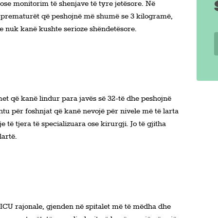
se monitorim të shenjave të tyre jetësore. Në
r prematurët që peshojnë më shumë se 3 kilogramë,
dhe nuk kanë kushte serioze shëndetësore.
imet që kanë lindur para javës së 32-të dhe peshojnë
htu për foshnjat që kanë nevojë për nivele më të larta
e të tjera të specializuara ose kirurgji. Jo të gjitha
lartë.
 NICU rajonale, gjenden në spitalet më të mëdha dhe