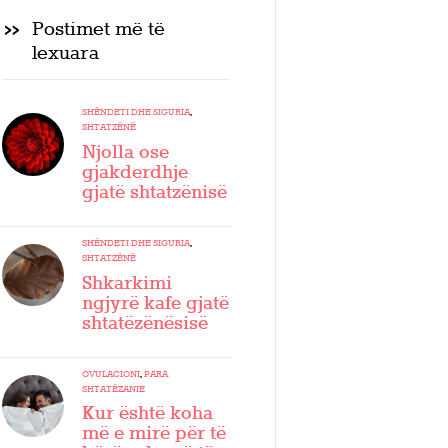
Postimet më të
lexuara
SHËNDETI DHE SIGURIA
,
SHTATZËNË
Njolla ose
gjakderdhje
gjatë shtatzënisë
SHËNDETI DHE SIGURIA
,
SHTATZËNË
Shkarkimi
ngjyrë kafe gjatë
shtatëzënësisë
OVULACIONI
,
PARA
SHTATËZANIE
Kur është koha
më e mirë për të