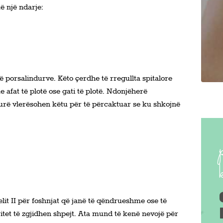
ë një ndarje:
ë porsalindurve. Këto çerdhe të rregullta spitalore
afat të plotë ose gati të plotë. Ndonjëherë
urë vlerësohen këtu për të përcaktuar se ku shkojnë
lit II për foshnjat që janë të qëndrueshme ose të
et të zgjidhen shpejt. Ata mund të kenë nevojë për