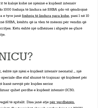
t të kalojë kohë në njësinë e kujdesit intensiv
do 1000 foshnja të lindura në SHBA çdo vit qëndrojnë
a e tyre janë
foshnja të lindura para kohe
, pasi 1 në 10
ë në SHBA, kështu që ia vlen të mësoni për vendin që
rritjes. Këtu është një udhëzues i shpejtë se çfarë
atje.
 NICU?
është një njësi e kujdesit intensiv neonatal – një
e speciale dhe staf shumë të trajnuar që kujdeset për
 që kanë nevojë për kujdes serioz
lizuar quhet çerdhe e kujdesit intensiv (ICN).
jël të spitalit. Disa janë atje
për verdhëzën
,