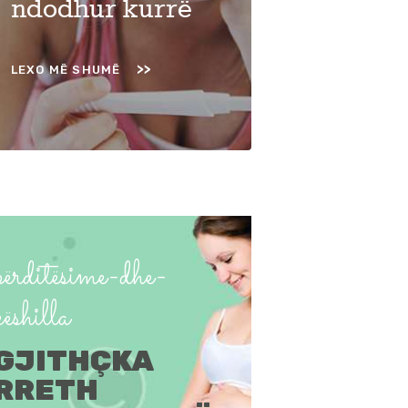
ndodhur kurrë
LEXO MË SHUMË
përditësime-dhe-
këshilla
GJITHÇKA
RRETH