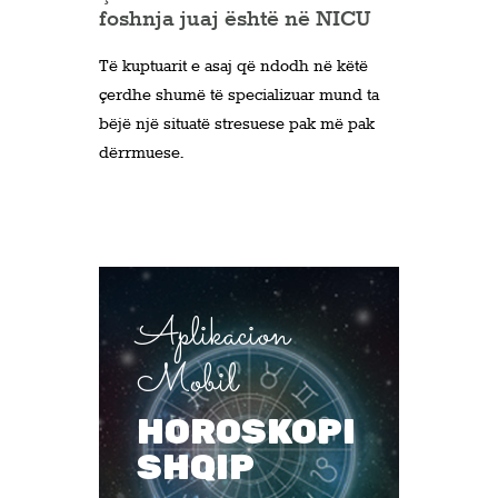
foshnja juaj është në NICU
Të kuptuarit e asaj që ndodh në këtë
çerdhe shumë të specializuar mund ta
bëjë një situatë stresuese pak më pak
dërrmuese.
Aplikacion
Mobil
HOROSKOPI
SHQIP