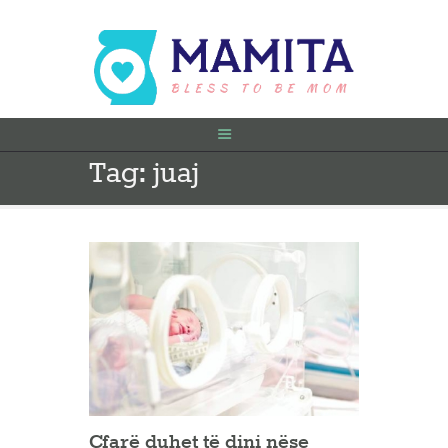
Tag: juaj
FILLIMI
PARA SHTATËZANIE
SHTATZËNË
VITI I PARË
KONTAKT
Çfarë duhet të dini nëse