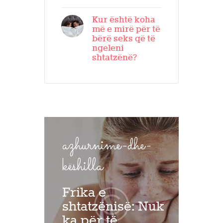
Kur është koha
më e mirë për të
bërë seks që të
ngeleni
shtatzënë?
azhurnime-dhe-
këshilla
Frika e
shtatzënisë: Nuk
ka për të