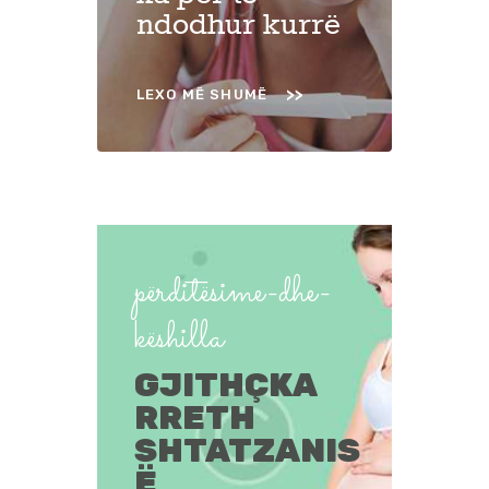
ndodhur kurrë
LEXO MË SHUMË
përditësime-dhe-
këshilla
GJITHÇKA
RRETH
SHTATZANIS
Ë