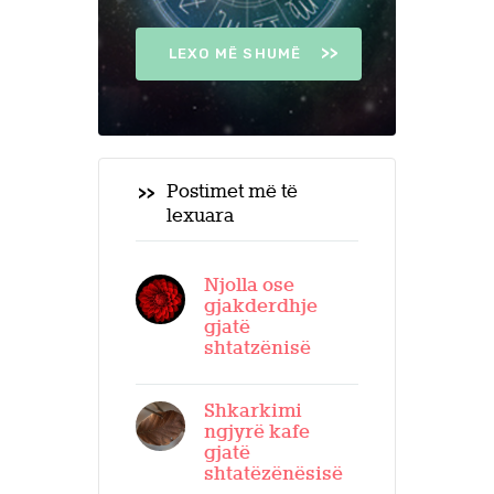
LEXO MË SHUMË
Postimet më të
lexuara
Njolla ose
gjakderdhje
gjatë
shtatzënisë
Shkarkimi
ngjyrë kafe
gjatë
shtatëzënësisë