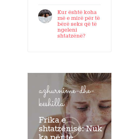
Kur është koha
më e mirë për të
bërë seks që të
ngeleni
shtatzënë?
azhurnime-dhe-
këshilla
Frika e
shtatzënisë: Nuk
ka për të