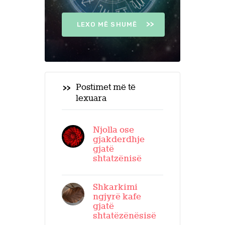
LEXO MË SHUMË
Postimet më të
lexuara
Njolla ose
gjakderdhje
gjatë
shtatzënisë
Shkarkimi
ngjyrë kafe
gjatë
shtatëzënësisë