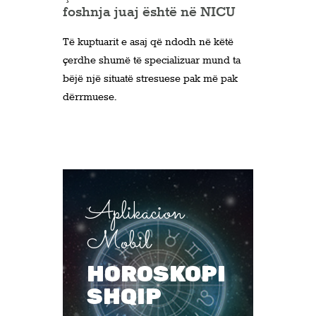
foshnja juaj është në NICU
Të kuptuarit e asaj që ndodh në këtë
çerdhe shumë të specializuar mund ta
bëjë një situatë stresuese pak më pak
dërrmuese.
Aplikacion
Mobil
HOROSKOPI
SHQIP