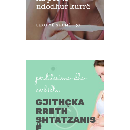
ndodhur kurrë
LEXO MË SHUMË
përditësime-dhe-
këshilla
GJITHÇKA
RRETH
SHTATZANIS
Ë