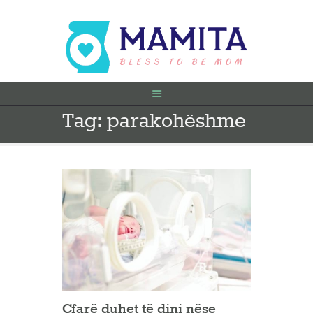
Tag: parakohëshme
FILLIMI
PARA SHTATËZANIE
SHTATZËNË
VITI I PARË
KONTAKT
Çfarë duhet të dini nëse