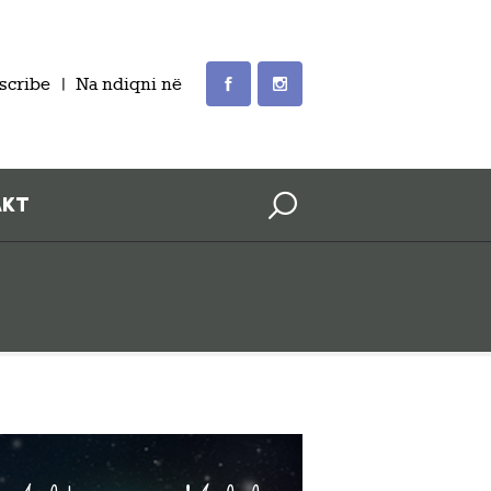
scribe
Na ndiqni në
AKT