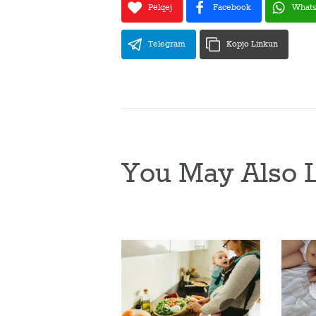
Pëlqej
Facebook
What
Telegram
Kopjo Linkun
You May Also 