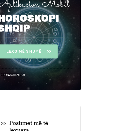
Aplikacion Mobil
HOROSKOPI
SHQIP
LEXO MË SHUMË
 SPONZORIZUAR
Postimet më të
lexuara