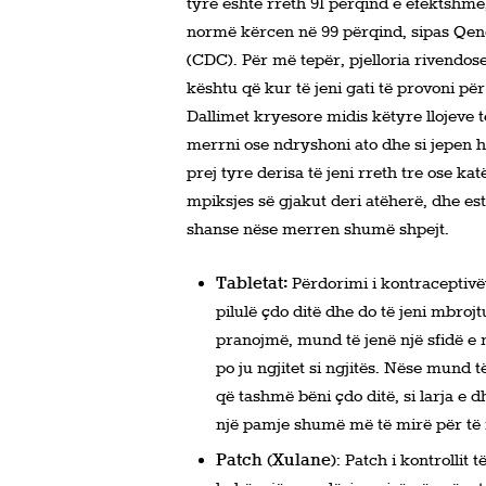
tyre është rreth 91 përqind e efektshm
normë kërcen në 99 përqind, sipas Qen
(CDC). Për më tepër, pjelloria rivendose
kështu që kur të jeni gati të provoni për n
Dallimet kryesore midis këtyre llojeve 
merrni ose ndryshoni ato dhe si jepen ho
prej tyre derisa të jeni rreth tre ose kat
mpiksjes së gjakut deri atëherë, dhe es
shanse nëse merren shumë shpejt.
Tabletat:
Përdorimi i kontraceptivë
pilulë çdo ditë dhe do të jeni mbrojt
pranojmë, mund të jenë një sfidë e 
po ju ngjitet si ngjitës. Nëse mund 
që tashmë bëni çdo ditë, si larja e 
një pamje shumë më të mirë për të
Patch (Xulane
)
: Patch i kontrollit 