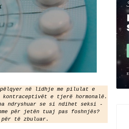
E
pëlqyer në lidhje me pilulat e 
 kontraceptivët e tjerë hormonalë. 
pa ndryshuar se si ndihet seksi - 
hme për jetën tuaj pas foshnjës? 
 për të zbuluar.