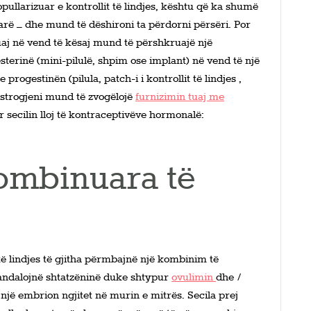
ullarizuar e kontrollit të lindjes, kështu që ka shumë
rë – dhe mund të dëshironi ta përdorni përsëri. Por
uaj në vend të kësaj mund të përshkruajë një
erinë (mini-pilulë, shpim ose implant) në vend të një
 progestinën (pilula, patch-i i kontrollit të lindjes ,
estrogjeni mund të zvogëlojë
furnizimin tuaj me
për secilin lloj të kontraceptivëve hormonalë:
ombinuara të
 të lindjes të gjitha përmbajnë një kombinim të
arandalojnë shtatzëninë duke shtypur
ovulimin
dhe /
jë embrion ngjitet në murin e mitrës. Secila prej