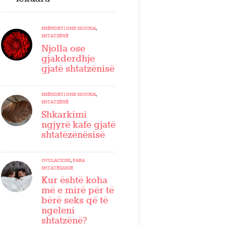
SHËNDETI DHE SIGURIA
,
SHTATZËNË
Njolla ose
gjakderdhje
gjatë shtatzënisë
SHËNDETI DHE SIGURIA
,
SHTATZËNË
Shkarkimi
ngjyrë kafe gjatë
shtatëzënësisë
OVULACIONI
,
PARA
SHTATËZANIE
Kur është koha
më e mirë për të
bërë seks që të
ngeleni
shtatzënë?