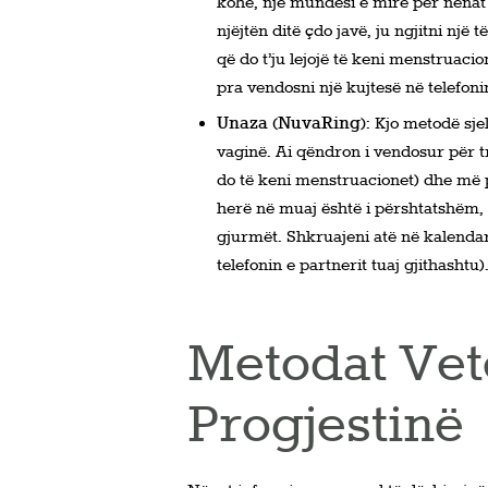
kohë, një mundësi e mirë për nënat 
njëjtën ditë çdo javë, ju ngjitni një t
që do t’ju lejojë të keni menstruac
pra vendosni një kujtesë në telefon
Unaza (NuvaRing)
: Kjo metodë sje
vaginë. Ai qëndron i vendosur për tre
do të keni menstruacionet) dhe më 
herë në muaj është i përshtatshëm, po
gjurmët. Shkruajeni atë në kalendar
telefonin e partnerit tuaj gjithashtu)
Metodat Ve
Progjestinë