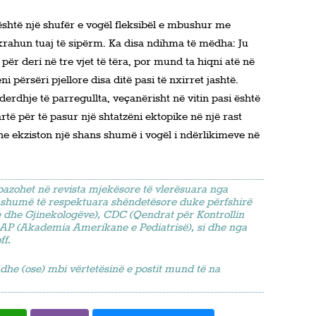
 është një shufër e vogël fleksibël e mbushur me
krahun tuaj të sipërm. Ka disa ndihma të mëdha: Ju
për deri në tre vjet të tëra, por mund ta hiqni atë në
i përsëri pjellore disa ditë pasi të nxirret jashtë.
erdhje të parregullta, veçanërisht në vitin pasi është
artë për të pasur një shtatzëni ektopike në një rast
dhe ekziston një shans shumë i vogël i ndërlikimeve në
bazohet në revista mjekësore të vlerësuara nga
e shumë të respektuara shëndetësore duke përfshirë
 dhe Gjinekologëve), CDC (Qendrat për Kontrollin
P (Akademia Amerikane e Pediatrisë), si dhe nga
ff.
t dhe (ose) mbi vërtetësinë e postit mund të na