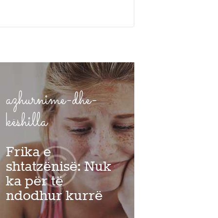
azhurnime-dhe-
këshilla
Frika e
shtatzënisë: Nuk
ka për të
ndodhur kurrë