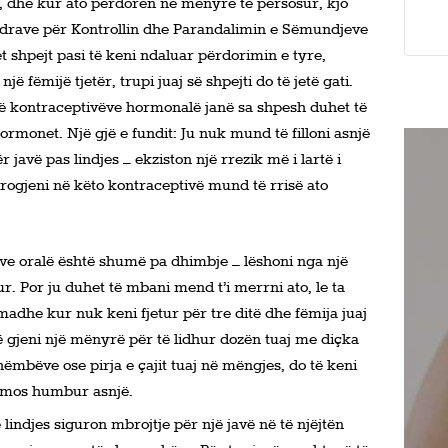
e, dhe kur ato përdoren në mënyrë të përsosur, kjo
drave për Kontrollin dhe Parandalimin e Sëmundjeve
t shpejt pasi të keni ndaluar përdorimin e tyre,
jë fëmijë tjetër, trupi juaj së shpejti do të jetë gati.
të kontraceptivëve hormonalë janë sa shpesh duhet të
rmonet. Një gjë e fundit: Ju nuk mund të filloni asnjë
ër javë pas lindjes – ekziston një rrezik më i lartë i
trogjeni në këto kontraceptivë mund të rrisë ato
ve oralë është shumë pa dhimbje – lëshoni nga një
ur. Por ju duhet të mbani mend t’i merrni ato, le ta
madhe kur nuk keni fjetur për tre ditë dhe fëmija juaj
të gjeni një mënyrë për të lidhur dozën tuaj me diçka
dhëmbëve ose pirja e çajit tuaj në mëngjes, do të keni
 mos humbur asnjë.
të lindjes siguron mbrojtje për një javë në të njëjtën