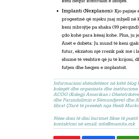
keni hequr kontrollin e lindjes.
Implanti (Nexplanon):
Kjo pajisje
progestinë që mjeku juaj mbjell në 
keni mbrojtje pa shaka (99 përqind) 
çdo kohë para kësaj kohe. Plus, ju jen
Anët e dobëta: Ju mund të keni gjakd
futur, ekziston një rrezik pak më i l
shumë të vështirë që ju të krijoni, 
futjen dhe heqjen e implantoit.
Informacioni shëndetësor në këtë blog 
kolegët dhe organizata dhe institucion
ACOG (Kolegji Amerikan i Obstetrikëve
dhe Parandalimin e Sëmundjeve) dhe AA
librat Çfarë të presësh nga Heidi Murko
Nëse doni të dini burimet fikse të posti
kontaktoni në email:
info@mamita.mk