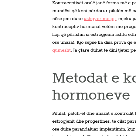
Kontraceptivët oralë janë forma më e pop
mundësi që keni përdorur pilulën më pa
nëse jeni duke
ushqyer me gji
, mjeku j
kontraceptiv hormonal vetëm me progest
lloji që përfshin si estrogjenin ashtu edhe
ose unaza). Kjo sepse ka disa prova që 
qumësht
. Ja çfarë duhet të dini tjetër 
Metodat e k
hormoneve
Pilulat, patch-et dhe unazat e kontrollit
estrogjenit dhe progestinës, të cilat p
ose duke parandaluar implantimin, kur n