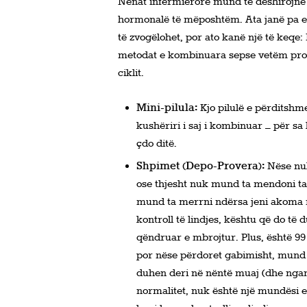
Nënat infermierore mund të dëshirojnë 
hormonalë të mëposhtëm. Ata janë pa e
të zvogëlohet, por ato kanë një të keqe
metodat e kombinuara sepse vetëm proges
ciklit.
Mini-pilula:
Kjo pilulë e përditshm
kushëriri i saj i kombinuar – për sa
çdo ditë.
Shpimet (Depo-Provera):
Nëse nuk 
ose thjesht nuk mund ta mendoni tan
mund ta merrni ndërsa jeni akoma në
kontroll të lindjes, kështu që do të 
qëndruar e mbrojtur. Plus, është 9
por nëse përdoret gabimisht, mund
duhen deri në nëntë muaj (dhe nganj
normalitet, nuk është një mundësi e