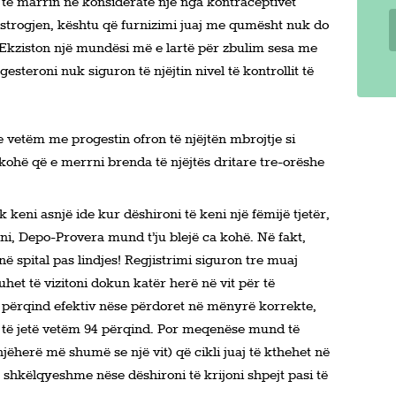
të marrin në konsideratë një nga kontraceptivët
strogjen, kështu që furnizimi juaj me qumësht nuk do
: Ekziston një mundësi më e lartë për zbulim sesa me
teroni nuk siguron të njëjtin nivel të kontrollit të
e vetëm me progestin ofron të njëjtën mbrojtje si
 kohë që e merrni brenda të njëjtës dritare tre-orëshe
keni asnjë ide kur dëshironi të keni një fëmijë tjetër,
i, Depo-Provera mund t’ju blejë ca kohë. Në fakt,
 spital pas lindjes! Regjistrimi siguron tre muaj
duhet të vizitoni dokun katër herë në vit për të
9 përqind efektiv nëse përdoret në mënyrë korrekte,
 të jetë vetëm 94 përqind. Por meqenëse mund të
ëherë më shumë se një vit) që cikli juaj të kthehet në
 shkëlqyeshme nëse dëshironi të krijoni shpejt pasi të