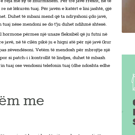
e reja me sy të zhurmshëm. Për tre javë rresht, në të
ë re në lëkurën tuaj. Për javën e katërt e lini jashtë, gjë
ionet. Duhet të mbani mend që ta ndryshoni çdo javë,
in tuaj nëse mendoni se do t’ju duhet ndihmë shtesë.
ll hormone përmes një unaze fleksibël që ju futni në
 javë, në të cilën pikë ju e hiqni atë për një javë (kur
pas zëvendësoni. Vetëm të mendosh për mbrojtje një
r si patch-i i kontrollit të lindjes, duhet të mbash
in tuaj ose vendosni telefonin tuaj (dhe ndoshta edhe
.
tëm me