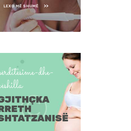
LEXO MË SHUMË
përditësime-dhe-
këshilla
GJITHÇKA
RRETH
SHTATZANISË