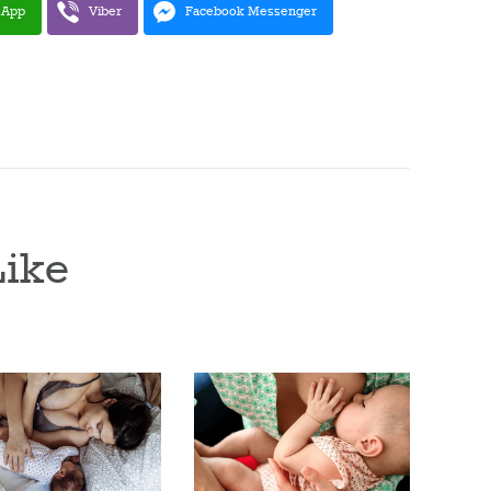
sApp
Viber
Facebook Messenger
Like