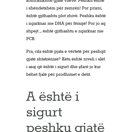
kontradiktore gjatë viteve. Peshku është
i shëndetshëm për zemrën! Por prisni,
është gjithashtu plot zhivë. Peshku është
i ngarkuar me DHA për fëmijë! Por jo aq
shpejt – është gjithashtu e ngarkuar me
PCB.
Pra, cila është pjata e vërtetë për peshqit
gjatë shtatzënisë? Këtu është niveli i ulët
i asaj që është i sigurt dhe çfarë jo kur
bëhet fjalë për prodhimet e detit.
A është i
sigurt
peshku gjatë