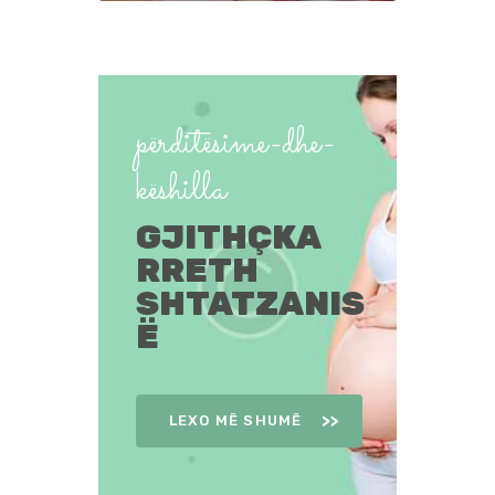
përditësime-dhe-
këshilla
GJITHÇKA
RRETH
SHTATZANIS
Ë
LEXO MË SHUMË