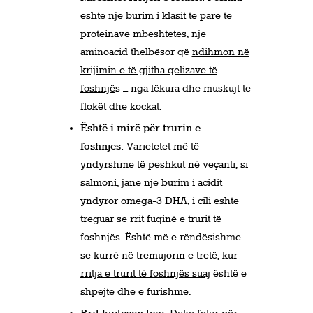
është një burim i klasit të parë të
proteinave mbështetës, një
aminoacid thelbësor që
ndihmon në
krijimin e të gjitha qelizave të
foshnjë
s – nga lëkura dhe muskujt te
flokët dhe kockat.
Është i mirë për trurin e
foshnjës.
Varietetet më të
yndyrshme të peshkut në veçanti, si
salmoni, janë një burim i acidit
yndyror omega-3 DHA, i cili është
treguar se rrit fuqinë e trurit të
foshnjës. Është më e rëndësishme
se kurrë në tremujorin e tretë, kur
rritja e trurit të foshnjës suaj
është e
shpejtë dhe e furishme.