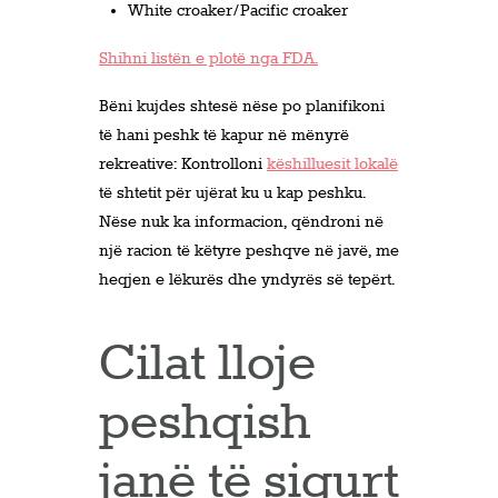
White croaker/Pacific croaker
Shihni listën e plotë nga FDA.
Bëni kujdes shtesë nëse po planifikoni
të hani peshk të kapur në mënyrë
rekreative: Kontrolloni
këshilluesit lokalë
të shtetit për ujërat ku u kap peshku.
Nëse nuk ka informacion, qëndroni në
një racion të këtyre peshqve në javë, me
heqjen e lëkurës dhe yndyrës së tepërt.
Cilat lloje
peshqish
janë të sigurt