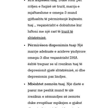
Rrit kujtesën tuaj.
Duke folur për
rritjen e fuqisë së trurit, marrja e
mjaftueshme e omega-3 mund
gjithashtu të përmirësojë kujtesën
tuaj – veçanërisht e dobishme kur
luftoni me një rast të
trurit të
shtatzënisë.
Përmirëson disponimin tuaj:
Një
marrje adekuate e acideve yndyrore
omega-3 dhe veçanërisht DHA
është treguar se ul rrezikun tuaj të
depresionit gjatë shtatzënisë, si dhe
depresionin pas lindjes.
Mbështet zemrën tuaj.
Një dietë e
pasur me peshk mund të ulë
rrezikun e sëmundjes së zemrës
duke zvogëluar mpiksjen e gjakut