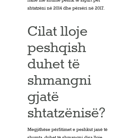
hanë më shumë peshk të sigurt për
shtatzëni në 2014 dhe përsëri në 2017.
Cilat lloje
peshqish
duhet të
shmangni
gjatë
shtatzënisë?
Megjithëse përfitimet e peshkut janë të
shumta, duhet të shmangni disa lloje