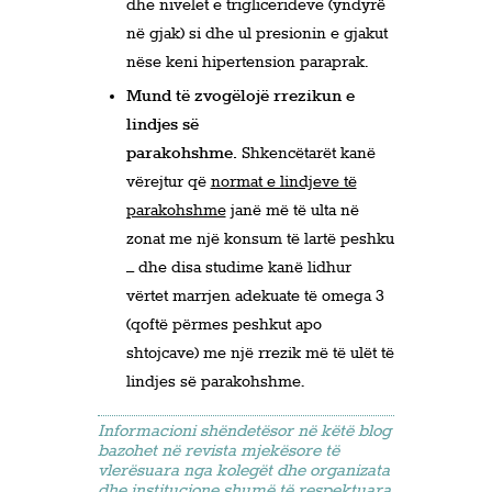
dhe nivelet e triglicerideve (yndyrë
në gjak) si dhe ul presionin e gjakut
nëse keni hipertension paraprak.
Mund të zvogëlojë rrezikun e
lindjes së
parakohshme.
Shkencëtarët kanë
vërejtur që
normat e lindjeve të
parakohshme
janë më të ulta në
zonat me një konsum të lartë peshku
– dhe disa studime kanë lidhur
vërtet marrjen adekuate të omega 3
(qoftë përmes peshkut apo
shtojcave) me një rrezik më të ulët të
lindjes së parakohshme.
Informacioni shëndetësor në këtë blog
bazohet në revista mjekësore të
vlerësuara nga kolegët dhe organizata
dhe institucione shumë të respektuara