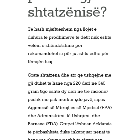
shtatzënisë?
Të hash mjaftueshëm nga llojet e
duhura të prodhimeve të detit nuk është
vetëm e shëndetshme por
rekomandohet si për ju ashtu edhe për
fëmijën tuaj.
Gratë shtatzëna dhe ato që ushqejnë me
gji duhet të hanë nga 220 deri në 340
gram (kjo është dy deri në tre racione)
peshk me pak merkur çdo javë, sipas
Agjencisë së Mbrojtjes së Mjedisit (EPA)
dhe Administrimit të Ushqimit dhe
Barnave (FDA). Grupet lëshuan deklarata
të përbashkëta duke inkurajuar nënat të