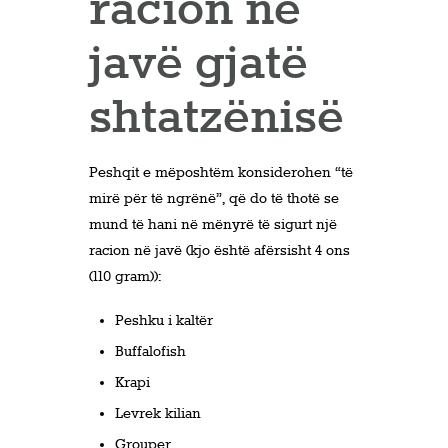
racion në
javë gjatë
shtatzënisë
Peshqit e mëposhtëm konsiderohen “të
mirë për të ngrënë”, që do të thotë se
mund të hani në mënyrë të sigurt një
racion në javë (kjo është afërsisht 4 ons
(110 gram)):
Peshku i kaltër
Buffalofish
Krapi
Levrek kilian
Grouper