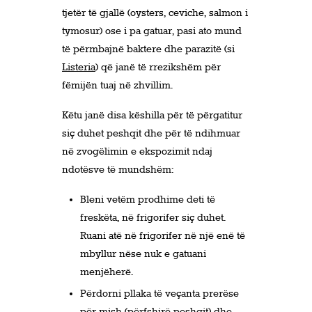
tjetër të gjallë (oysters, ceviche, salmon i
tymosur) ose i pa gatuar, pasi ato mund
të përmbajnë baktere dhe parazitë (si
Listeria
) që janë të rrezikshëm për
fëmijën tuaj në zhvillim.
Këtu janë disa këshilla për të përgatitur
siç duhet peshqit dhe për të ndihmuar
në zvogëlimin e ekspozimit ndaj
ndotësve të mundshëm:
Bleni vetëm prodhime deti të
freskëta, në frigorifer siç duhet.
Ruani atë në frigorifer në një enë të
mbyllur nëse nuk e gatuani
menjëherë.
Përdorni pllaka të veçanta prerëse
për mish (përfshirë peshqit) dhe