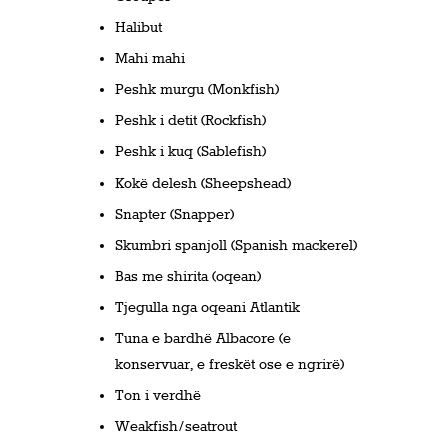
Halibut
Mahi mahi
Peshk murgu (Monkfish)
Peshk i detit (Rockfish)
Peshk i kuq (Sablefish)
Kokë delesh (Sheepshead)
Snapter (Snapper)
Skumbri spanjoll (Spanish mackerel)
Bas me shirita (oqean)
Tjegulla nga oqeani Atlantik
Tuna e bardhë Albacore (e
konservuar, e freskët ose e ngrirë)
Ton i verdhë
Weakfish/seatrout