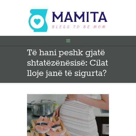
Të hani peshk gjatë
FILLIMI
shtatëzënësisë: Cilat
PARA SHTATËZANIE
SHTATZËNË
lloje janë të sigurta?
VITI I PARË
KONTAKT