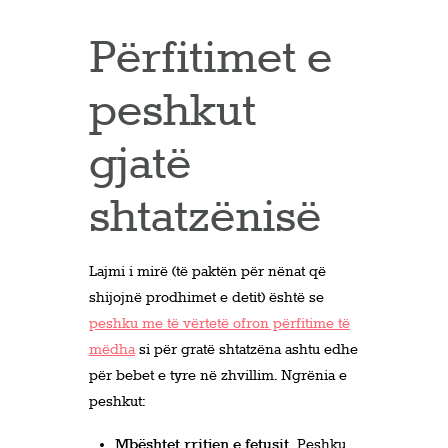
Përfitimet e
peshkut
gjatë
shtatzënisë
Lajmi i mirë (të paktën për nënat që
shijojnë prodhimet e detit) është se
peshku me të vërtetë ofron përfitime të
mëdha
si për gratë shtatzëna ashtu edhe
për bebet e tyre në zhvillim. Ngrënia e
peshkut:
Mbështet rritjen e fetusit.
Peshku