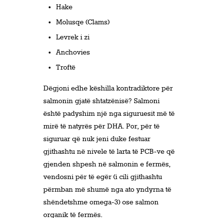
Hake
Molusqe (Clams)
Levrek i zi
Anchovies
Troftë
Dëgjoni edhe këshilla kontradiktore për
salmonin gjatë shtatzënisë? Salmoni
është padyshim një nga siguruesit më të
mirë të natyrës për DHA. Por, për të
siguruar që nuk jeni duke festuar
gjithashtu në nivele të larta të PCB-ve që
gjenden shpesh në salmonin e fermës,
vendosni për të egër (i cili gjithashtu
përmban më shumë nga ato yndyrna të
shëndetshme omega-3) ose salmon
organik të fermës.