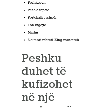
Peshkaqen
Peshk shpate
Portokalli i ashpër
Ton bigeye
Marlin
Skumbri mbreti (King mackerel)
Peshku
duhet të
kufizohet
në një