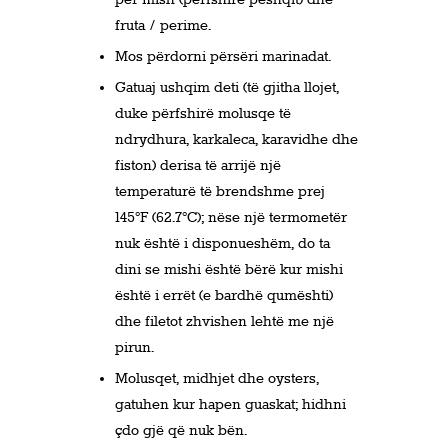
fruta / perime.
Mos përdorni përsëri marinadat.
Gatuaj ushqim deti (të gjitha llojet,
duke përfshirë molusqe të
ndrydhura, karkaleca, karavidhe dhe
fiston) derisa të arrijë një
temperaturë të brendshme prej
145°F (62.7°C); nëse një termometër
nuk është i disponueshëm, do ta
dini se mishi është bërë kur mishi
është i errët (e bardhë qumështi)
dhe filetot zhvishen lehtë me një
pirun.
Molusqet, midhjet dhe oysters,
gatuhen kur hapen guaskat; hidhni
çdo gjë që nuk bën.