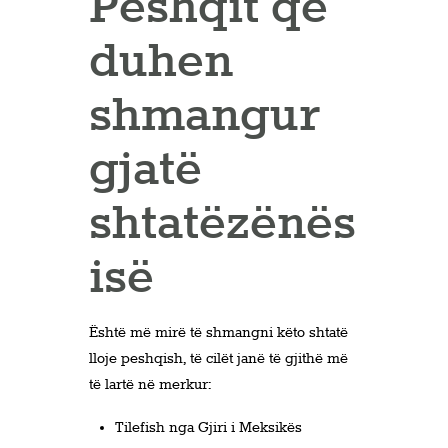
Peshqit që
duhen
shmangur
gjatë
shtatëzënës
isë
Është më mirë të shmangni këto shtatë
lloje peshqish, të cilët janë të gjithë më
të lartë në merkur:
Tilefish nga Gjiri i Meksikës