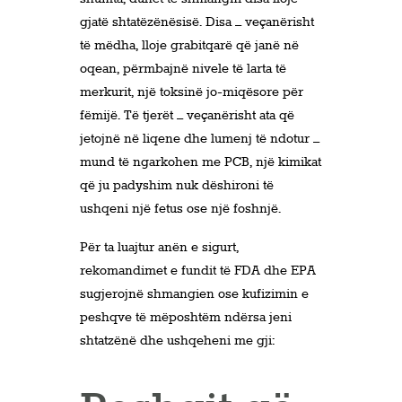
gjatë shtatëzënësisë. Disa – veçanërisht
të mëdha, lloje grabitqarë që janë në
oqean, përmbajnë nivele të larta të
merkurit, një toksinë jo-miqësore për
fëmijë. Të tjerët – veçanërisht ata që
jetojnë në liqene dhe lumenj të ndotur –
mund të ngarkohen me PCB, një kimikat
që ju padyshim nuk dëshironi të
ushqeni një fetus ose një foshnjë.
Për ta luajtur anën e sigurt,
rekomandimet e fundit të FDA dhe EPA
sugjerojnë shmangien ose kufizimin e
peshqve të mëposhtëm ndërsa jeni
shtatzënë dhe ushqeheni me gji: