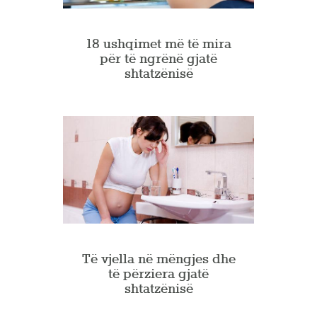
18 ushqimet më të mira
për të ngrënë gjatë
shtatzënisë
Të vjella në mëngjes dhe
të përziera gjatë
shtatzënisë