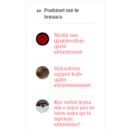
Postimet më të
lexuara
Njolla ose
gjakderdhje
gjatë
shtatzënisë
Shkarkimi
ngjyrë kafe
gjatë
shtatëzënësisë
Kur është koha
më e mirë për të
bërë seks që të
ngeleni
shtatzënë?