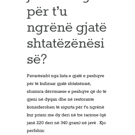
për t’u
ngrënë gjatë
shtatëzënësi
së?
Pavarësisht nga lista e gjatë e peshqve
për të kufizuar gjatë shtatzënisë,
shumica dërrmuese e peshqve që do të
gjeni në dyqan dhe në restorante
konsiderohen të sigurta për t’u ngrënë
kur prisni me dy deri në tre racione (që
janë 220 deri në 340 gram) në javë . Kjo
perfshin: