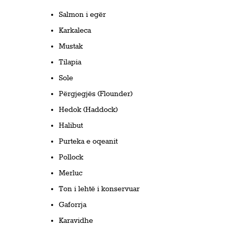
Salmon i egër
Karkaleca
Mustak
Tilapia
Sole
Përgjegjës (Flounder)
Hedok (Haddock)
Halibut
Purteka e oqeanit
Pollock
Merluc
Ton i lehtë i konservuar
Gaforrja
Karavidhe