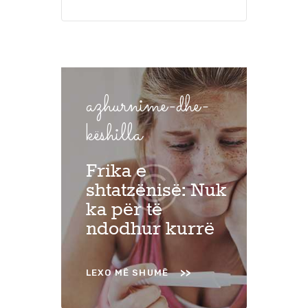
azhurnime-dhe-
këshilla
Frika e
shtatzënisë: Nuk
ka për të
ndodhur kurrë
LEXO MË SHUMË