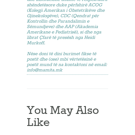
shëndetësore duke përfshirë ACOG
(Kolegji Amerikan i Obstetrikëve dhe
Gjinekologëve), CDC (Qendrat për
Kontrollin dhe Parandalimin e
Sëmundjeve) dhe AAP (Akademia
Amerikane e Pediatrisë), si dhe nga
librat Çfarë të presësh nga Heidi
Murkoff.
Nëse doni të dini burimet fikse të
postit dhe (ose) mbi vërtetësinë e
postit mund të na kontaktoni në email:
info@mamita.mk
You May Also
Like