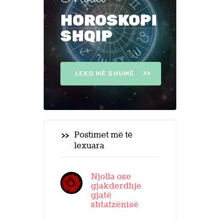
HOROSKOPI
SHQIP
LEXO MË SHUMË
Postimet më të
lexuara
Njolla ose
gjakderdhje
gjatë
shtatzënisë