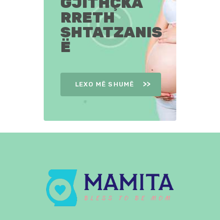
GJITHÇKA
RRETH
SHTATZANIS
Ë
LEXO MË SHUMË