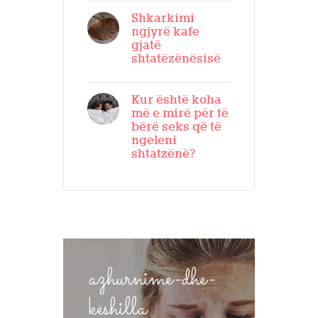
Shkarkimi
ngjyrë kafe
gjatë
shtatëzënësisë
Kur është koha
më e mirë për të
bërë seks që të
ngeleni
shtatzënë?
azhurnime-dhe-
këshilla