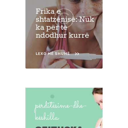
Frika e
shtatzënisë: Nuk
ka për të
ndodhur kurrë
LEXO MË SHUMË
përditësime-dhe-
këshilla