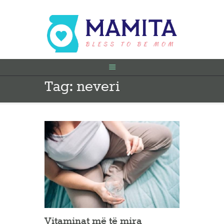
Tag: neveri
FILLIMI
PARA SHTATËZANIE
SHTATZËNË
VITI I PARË
KONTAKT
Vitaminat më të mira