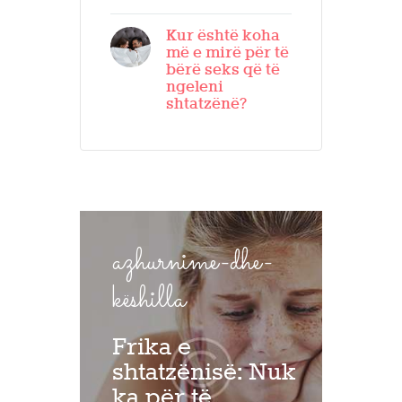
Kur është koha
më e mirë për të
bërë seks që të
ngeleni
shtatzënë?
azhurnime-dhe-
këshilla
Frika e
shtatzënisë: Nuk
ka për të