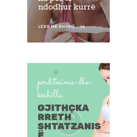
ndodhur kurrë
LEXO MË SHUMË
përditësime-dhe-
këshilla
GJITHÇKA
RRETH
SHTATZANIS
Ë