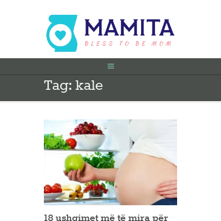
Tag: kale
FILLIMI
PARA SHTATËZANIE
SHTATZËNË
VITI I PARË
KONTAKT
18 ushqimet më të mira për