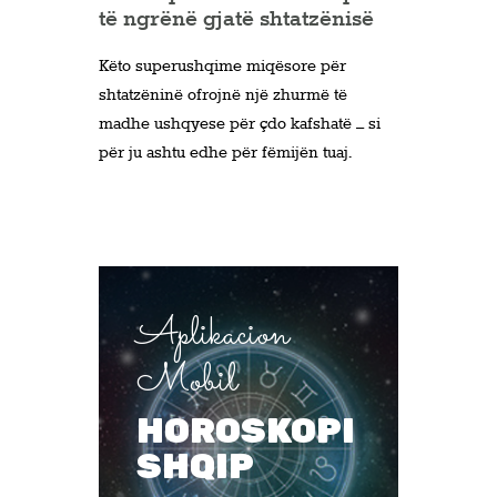
të ngrënë gjatë shtatzënisë
Këto superushqime miqësore për
shtatzëninë ofrojnë një zhurmë të
madhe ushqyese për çdo kafshatë – si
për ju ashtu edhe për fëmijën tuaj.
Aplikacion
Mobil
HOROSKOPI
SHQIP