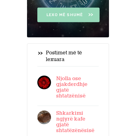
LEXO MË SHUMË
Postimet më të
lexuara
Njolla ose
gjakderdhje
gjatë
shtatzënisë
Shkarkimi
ngjyrë kafe
gjatë
shtatëzënësisë