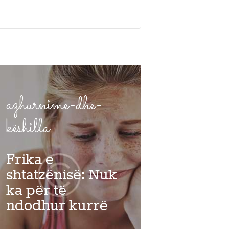
azhurnime-dhe-
këshilla
Frika e
shtatzënisë: Nuk
ka për të
ndodhur kurrë