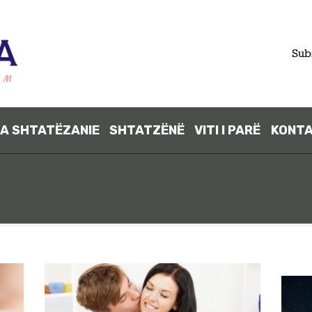
FILLIMI
Sub
PARA
SHTATËZANI
A SHTATËZANIE
SHTATZËNË
VITI I PARË
KONT
E
SHTATZËNË
VITI I PARË
KONTAKT