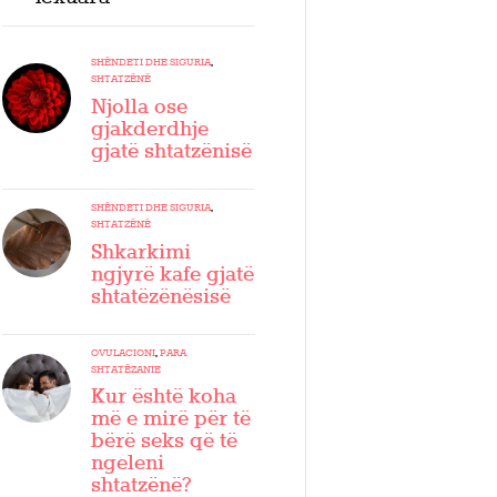
SHËNDETI DHE SIGURIA
,
SHTATZËNË
Njolla ose
gjakderdhje
gjatë shtatzënisë
SHËNDETI DHE SIGURIA
,
SHTATZËNË
Shkarkimi
ngjyrë kafe gjatë
shtatëzënësisë
OVULACIONI
,
PARA
SHTATËZANIE
Kur është koha
më e mirë për të
bërë seks që të
ngeleni
shtatzënë?