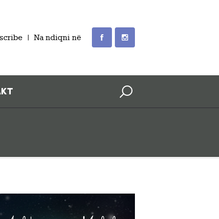
scribe
Na ndiqni në
AKT