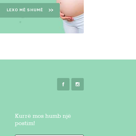
LEXO MË SHUMË
Kurrë mos humb një
postim!