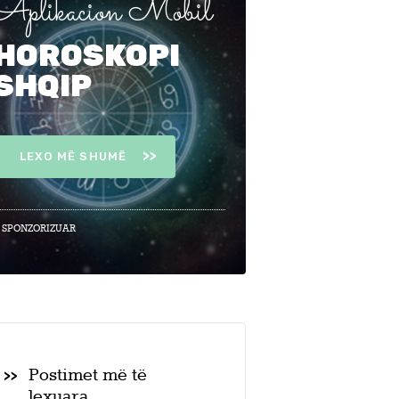
Aplikacion Mobil
HOROSKOPI
SHQIP
LEXO MË SHUMË
 SPONZORIZUAR
Postimet më të
lexuara