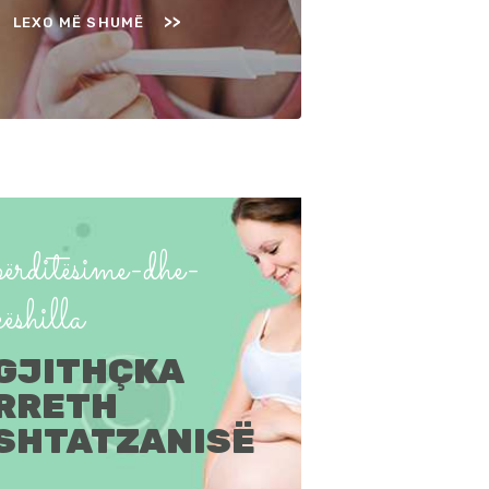
LEXO MË SHUMË
përditësime-dhe-
këshilla
GJITHÇKA
RRETH
SHTATZANISË