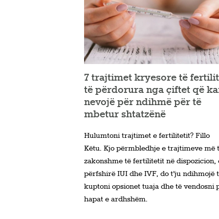
7 trajtimet kryesore të fertilit
të përdorura nga çiftet që k
nevojë për ndihmë për të
mbetur shtatzënë
Hulumtoni trajtimet e fertilitetit? Fillo
Këtu. Kjo përmbledhje e trajtimeve më 
zakonshme të fertilitetit në dispozicion,
përfshirë IUI dhe IVF, do t’ju ndihmojë 
kuptoni opsionet tuaja dhe të vendosni 
hapat e ardhshëm.