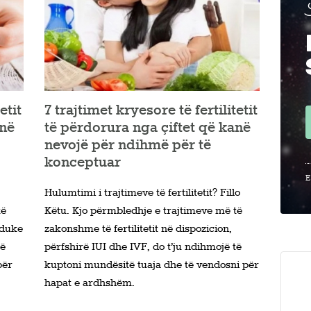
etit
7 trajtimet kryesore të fertilitetit
anë
të përdorura nga çiftet që kanë
nevojë për ndihmë për të
konceptuar
E
Hulumtimi i trajtimeve të fertilitetit? Fillo
të
Këtu. Kjo përmbledhje e trajtimeve më të
 duke
zakonshme të fertilitetit në dispozicion,
të
përfshirë IUI dhe IVF, do t’ju ndihmojë të
për
kuptoni mundësitë tuaja dhe të vendosni për
hapat e ardhshëm.