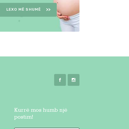
LEXO MË SHUMË
Kurrë mos humb një
postim!