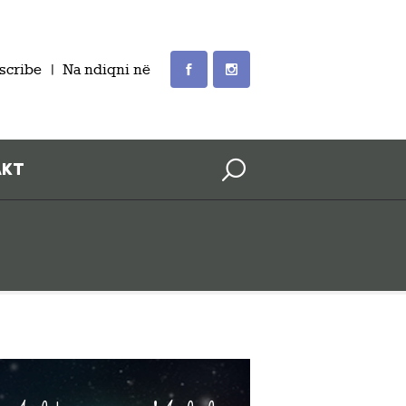
scribe
Na ndiqni në
AKT