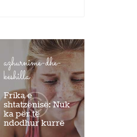
azhurnime-dhe-
këshilla
Frika e
shtatzënisë: Nuk
ka për të
ndodhur kurrë