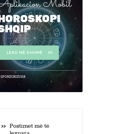
Aplikacion Mobil
HOROSKOPI
SHQIP
LEXO MË SHUMË
 SPONZORIZUAR
Postimet më të
lexuara