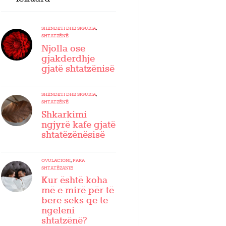
SHËNDETI DHE SIGURIA
,
SHTATZËNË
Njolla ose
gjakderdhje
gjatë shtatzënisë
SHËNDETI DHE SIGURIA
,
SHTATZËNË
Shkarkimi
ngjyrë kafe gjatë
shtatëzënësisë
OVULACIONI
,
PARA
SHTATËZANIE
Kur është koha
më e mirë për të
bërë seks që të
ngeleni
shtatzënë?