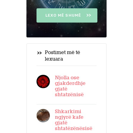
LEXO MË SHUMË
Postimet më të
lexuara
Njolla ose
gjakderdhje
gjatë
shtatzënisë
Shkarkimi
ngjyrë kafe
gjatë
shtatëzënësisë