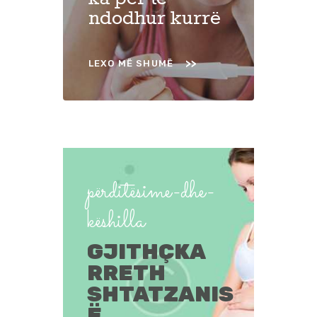
ndodhur kurrë
LEXO MË SHUMË
përditësime-dhe-
këshilla
GJITHÇKA
RRETH
SHTATZANIS
Ë