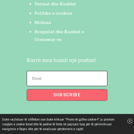
Termat dhe Kushtet
Politika e cookies
Mohimi
Rregullat dhe Kushtet e
Giveaway-ve
Kurrë mos humb një postim!
Duke vazhduar të shfletoni ose duke klikuar "Prano të gjitha cookie-t" ju pranoni
Flakron Saidi
© 2026. All Rights
ruajtjen e cookie tonat dhe të palëve të treta në pajisjen tuaj për të përmirësuar
navigimin e faqes dhe për të analizuar përdorimin e sajtit.
Reserved.