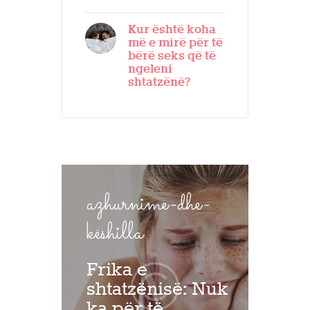
Kur është koha
më e mirë për të
bërë seks që të
ngeleni
shtatzënë?
azhurnime-dhe-
këshilla
Frika e
shtatzënisë: Nuk
ka për të