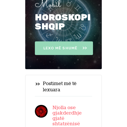
Mobil
HOROSKOPI
SHQIP
LEXO MË SHUMË
Postimet më të
lexuara
Njolla ose
gjakderdhje
gjatë
shtatzënisë