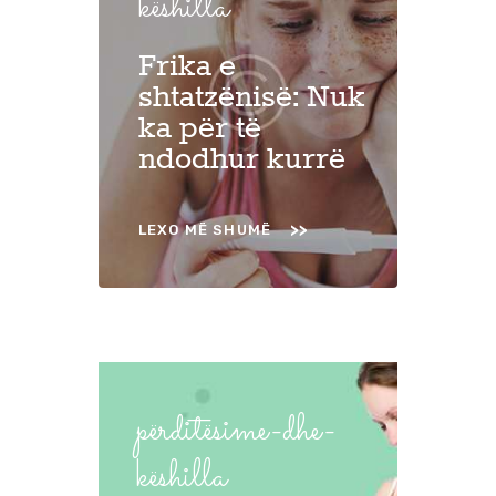
këshilla
Frika e
shtatzënisë: Nuk
ka për të
ndodhur kurrë
LEXO MË SHUMË
përditësime-dhe-
këshilla