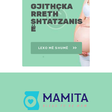
GJITHÇKA
RRETH
SHTATZANIS
Ë
LEXO MË SHUMË