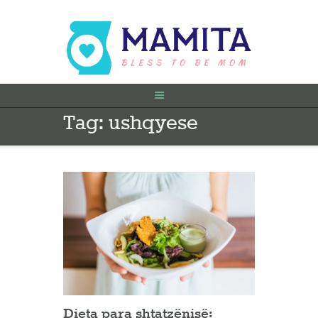
Tag: ushqyese
FILLIMI
PARA SHTATËZANIE
SHTATZËNË
VITI I PARË
KONTAKT
Dieta para shtatzënisë: