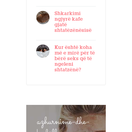
Shkarkimi
ngjyrë kafe
gjatë
shtatëzënësisë
Kur është koha
më e mirë për të
bërë seks që të
ngeleni
shtatzënë?
azhurnime-dhe-