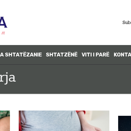
FILLIMI
Sub
PARA
SHTATËZANI
A SHTATËZANIE
SHTATZËNË
VITI I PARË
KONT
E
rja
SHTATZËNË
VITI I PARË
KONTAKT