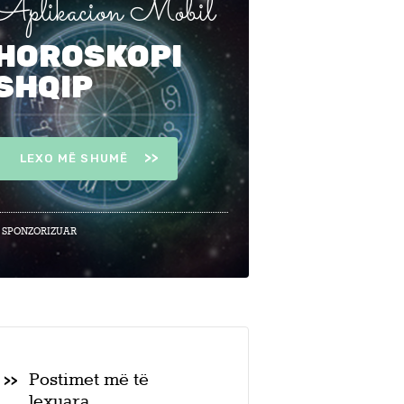
Aplikacion Mobil
HOROSKOPI
SHQIP
LEXO MË SHUMË
 SPONZORIZUAR
Postimet më të
lexuara