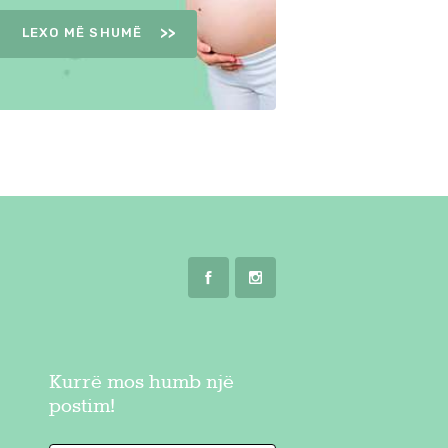
LEXO MË SHUMË
Kurrë mos humb një
postim!