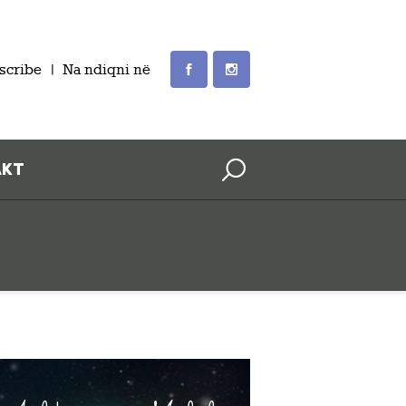
scribe
Na ndiqni në
AKT