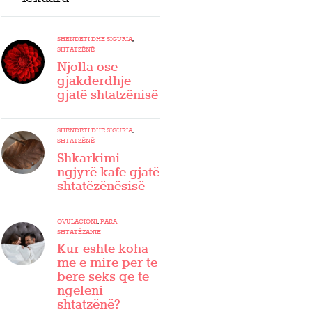
SHËNDETI DHE SIGURIA
,
SHTATZËNË
Njolla ose
gjakderdhje
gjatë shtatzënisë
SHËNDETI DHE SIGURIA
,
SHTATZËNË
Shkarkimi
ngjyrë kafe gjatë
shtatëzënësisë
OVULACIONI
,
PARA
SHTATËZANIE
Kur është koha
më e mirë për të
bërë seks që të
ngeleni
shtatzënë?