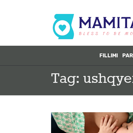
FILLIMI
PAR
Tag: ushqye