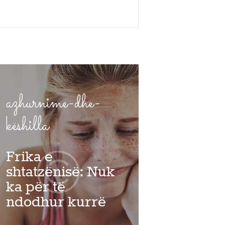
azhurnime-dhe-
këshilla
Frika e
shtatzënisë: Nuk
ka për të
ndodhur kurrë