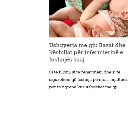
Ushqyerja me gji: Bazat dhe
këshillat për infermierinë e
foshnjës suaj
Si të filloni, si të rehatoheni dhe si të
siguroheni që foshnja po merr mjaftue
për të ngrënë kur ushqehet me gji.