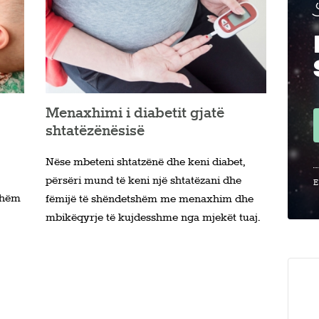
Menaxhimi i diabetit gjatë
shtatëzënësisë
Nëse mbeteni shtatzënë dhe keni diabet,
përsëri mund të keni një shtatëzani dhe
E
shëm
fëmijë të shëndetshëm me menaxhim dhe
mbikëqyrje të kujdesshme nga mjekët tuaj.