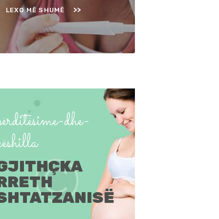
LEXO MË SHUMË
përditësime-dhe-
këshilla
GJITHÇKA
RRETH
SHTATZANISË