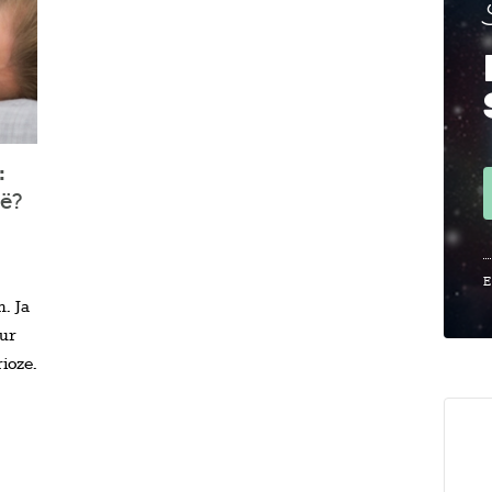
:
ë?
E
. Ja
kur
ioze.