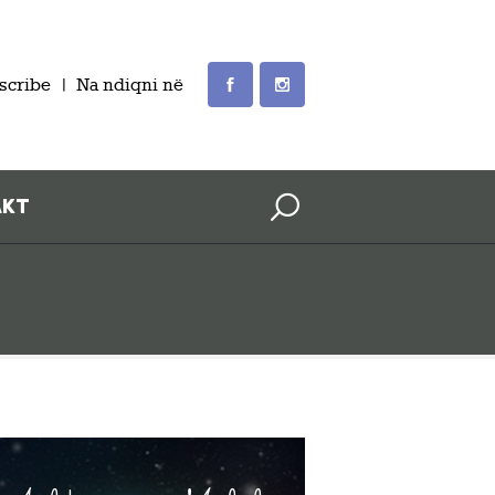
scribe
Na ndiqni në
AKT