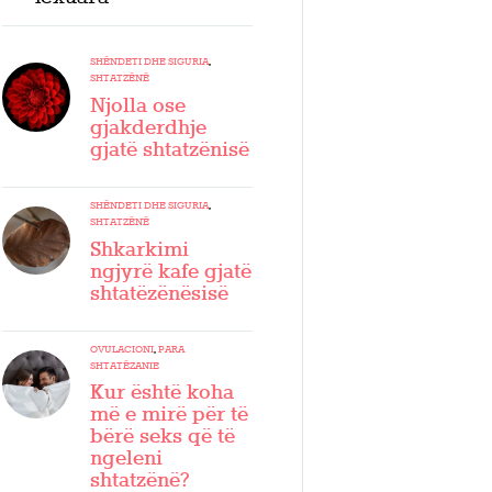
SHËNDETI DHE SIGURIA
,
SHTATZËNË
Njolla ose
gjakderdhje
gjatë shtatzënisë
SHËNDETI DHE SIGURIA
,
SHTATZËNË
Shkarkimi
ngjyrë kafe gjatë
shtatëzënësisë
OVULACIONI
,
PARA
SHTATËZANIE
Kur është koha
më e mirë për të
bërë seks që të
ngeleni
shtatzënë?