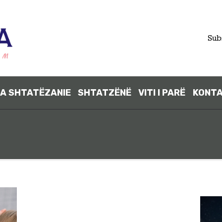
FILLIMI
Sub
PARA
SHTATËZANI
A SHTATËZANIE
SHTATZËNË
VITI I PARË
KONT
E
SHTATZËNË
VITI I PARË
KONTAKT