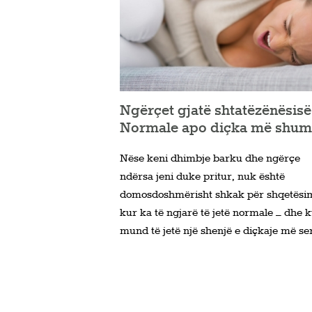
Ngërçet gjatë shtatëzënësisë
Normale apo diçka më shum
Nëse keni dhimbje barku dhe ngërçe
ndërsa jeni duke pritur, nuk është
domosdoshmërisht shkak për shqetësim
kur ka të ngjarë të jetë normale – dhe 
mund të jetë një shenjë e diçkaje më ser