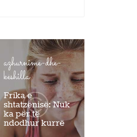
azhurnime-dhe-
këshilla
Frika e
shtatzënisë: Nuk
ka për të
ndodhur kurrë