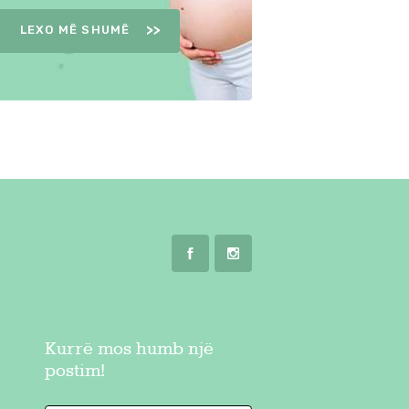
LEXO MË SHUMË
Kurrë mos humb një
postim!