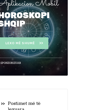
Aplikacion Mobil
HOROSKOPI
SHQIP
LEXO MË SHUMË
 SPONZORIZUAR
Postimet më të
lexuara