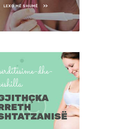
LEXO MË SHUMË
përditësime-dhe-
këshilla
GJITHÇKA
RRETH
SHTATZANISË