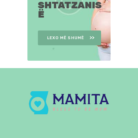
SHTATZANIS
Ë
LEXO MË SHUMË