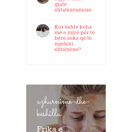
gjatë
shtatëzënësisë
Kur është koha
më e mirë për të
bërë seks që të
ngeleni
shtatzënë?
azhurnime-dhe-
këshilla
Frika e