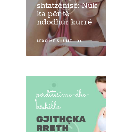
shtatzënisë: Nuk
ka për të
ndodhur kurrë
LEXO MË SHUMË
përditësime-dhe-
këshilla
GJITHÇKA
RRETH