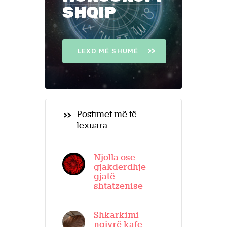
SHQIP
LEXO MË SHUMË
Postimet më të
lexuara
Njolla ose
gjakderdhje
gjatë
shtatzënisë
Shkarkimi
ngjyrë kafe