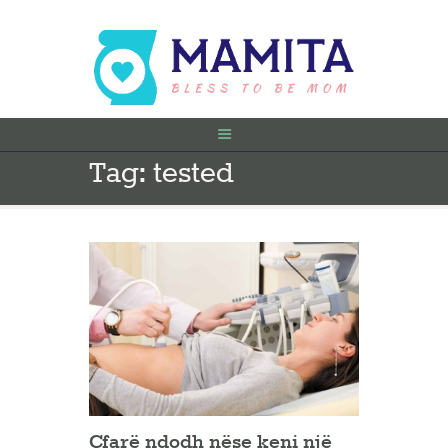
Tag: tested
FILLIMI
PARA SHTATËZANIE
SHTATZËNË
VITI I PARË
KONTAKT
Çfarë ndodh nëse keni një