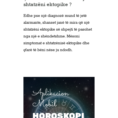
shtatzëni ektopike ?
Edhe pse një diagnozë mund të jetë
alarmante, shanset janë të mira që një
shtatzëni ektopike së shpejti të pasohet
nga një e shëndetshme. Mësoni
simptomat e shtatzënisë ektopike dhe
çfarë të bëni nëse ju ndodh.
Aplikacion
Mobil
HOROSKOPI