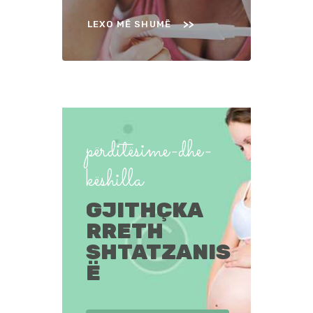
LEXO MË SHUMË
përditësime-dhe-
këshilla
GJITHÇKA
RRETH
SHTATZANIS
Ë