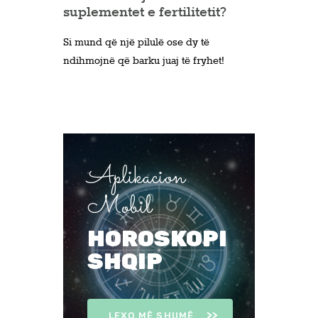
suplementet e fertilitetit?
Si mund që një pilulë ose dy të
ndihmojnë që barku juaj të fryhet!
Aplikacion
Mobil
HOROSKOPI
SHQIP
LEXO MË SHUMË