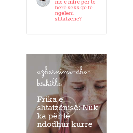
më e mirë për të
bërë seks që të
ngeleni
shtatzënë?
azhurnime-dhe-
këshilla
Frika e
shtatzënisë: Nuk
ka për të
ndodhur kurrë