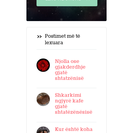
Postimet më të
lexuara
Njolla ose
gjakderdhje
gjatë
shtatzënisë
Shkarkimi
ngjyrë kafe
gjatë
shtatëzënësisë
Kur është koha