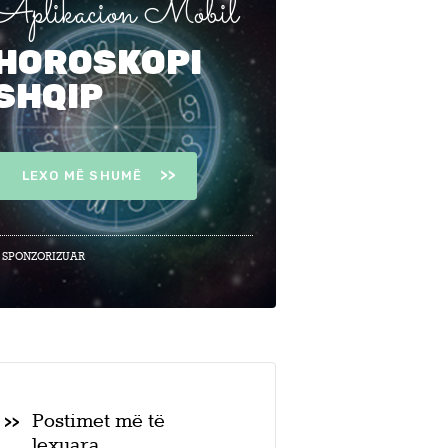
Aplikacion Mobil
HOROSKOPI
SHQIP
LEXO MË SHUMË
 SPONZORIZUAR
Postimet më të
lexuara