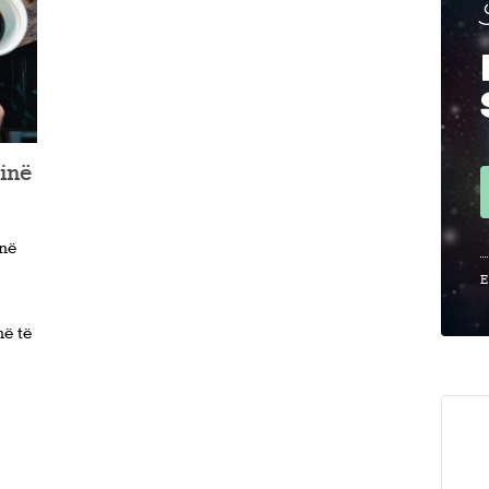
rinë
inë
E
ë të