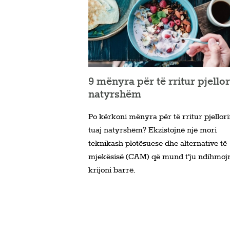
9 mënyra për të rritur pjello
natyrshëm
Po kërkoni mënyra për të rritur pjellor
tuaj natyrshëm? Ekzistojnë një mori
teknikash plotësuese dhe alternative të
mjekësisë (CAM) që mund t’ju ndihmojn
krijoni barrë.