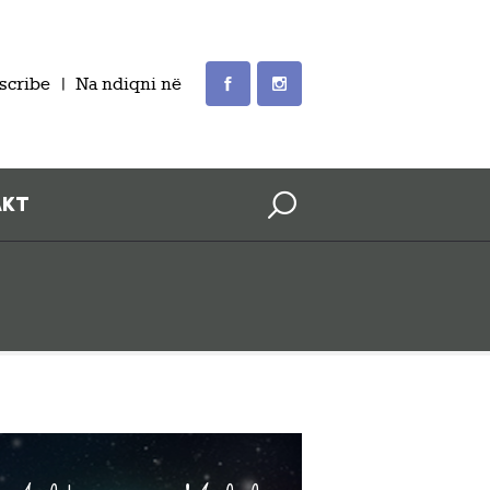
scribe
Na ndiqni në
AKT