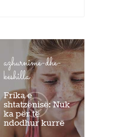
azhurnime-dhe-
këshilla
Frika e
shtatzënisë: Nuk
ka për të
ndodhur kurrë