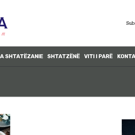
FILLIMI
Sub
PARA
SHTATËZANI
A SHTATËZANIE
SHTATZËNË
VITI I PARË
KONT
E
SHTATZËNË
VITI I PARË
KONTAKT