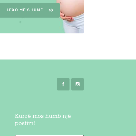
LEXO MË SHUMË
Kurrë mos humb një
postim!