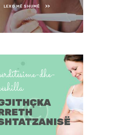
LEXO MË SHUMË
përditësime-dhe-
këshilla
GJITHÇKA
RRETH
SHTATZANISË