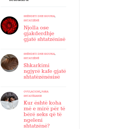
SHËNDETI DHE SIGURIA
,
SHTATZËNË
Njolla ose
gjakderdhje
gjatë shtatzënisë
SHËNDETI DHE SIGURIA
,
SHTATZËNË
Shkarkimi
ngjyrë kafe gjatë
shtatëzënësisë
OVULACIONI
,
PARA
SHTATËZANIE
Kur është koha
më e mirë për të
bërë seks që të
ngeleni
shtatzënë?