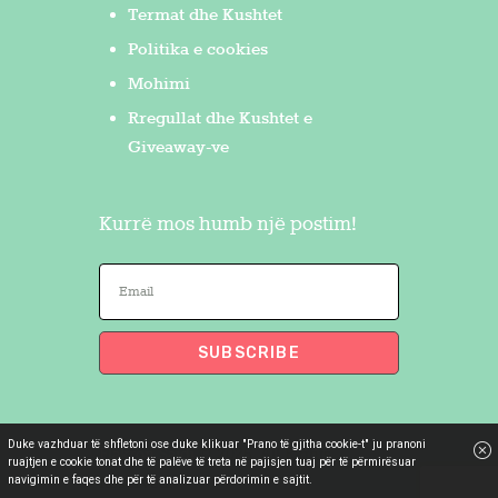
Termat dhe Kushtet
Politika e cookies
Mohimi
Rregullat dhe Kushtet e
Giveaway-ve
Kurrë mos humb një postim!
Duke vazhduar të shfletoni ose duke klikuar "Prano të gjitha cookie-t" ju pranoni
Flakron Saidi
© 2026. All Rights
ruajtjen e cookie tonat dhe të palëve të treta në pajisjen tuaj për të përmirësuar
navigimin e faqes dhe për të analizuar përdorimin e sajtit.
Reserved.