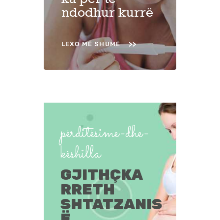
ndodhur kurrë
LEXO MË SHUMË
përditësime-dhe-
këshilla
GJITHÇKA
RRETH
SHTATZANIS
Ë