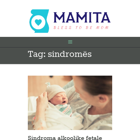
Tag: sindromës
FILLIMI
PARA SHTATËZANIE
SHTATZËNË
VITI I PARË
KONTAKT
Sindroma alkoolike fetale