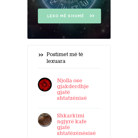
LEXO MË SHUMË
Postimet më të
lexuara
Njolla ose
gjakderdhje
gjatë
shtatzënisë
Shkarkimi
ngjyrë kafe
gjatë
shtatëzënësisë