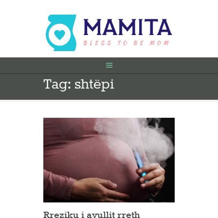
Tag: shtëpi
FILLIMI
PARA SHTATËZANIE
SHTATZËNË
VITI I PARË
KONTAKT
Rreziku i avullit rreth