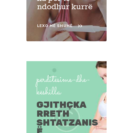
ndodhur kurrë
LEXO MË SHUMË
përditësime-dhe-
këshilla
GJITHÇKA
RRETH
SHTATZANIS
Ë