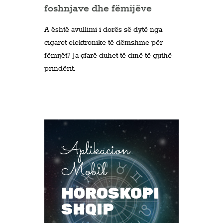
foshnjave dhe fëmijëve
A është avullimi i dorës së dytë nga
cigaret elektronike të dëmshme për
fëmijët? Ja çfarë duhet të dinë të gjithë
prindërit.
Aplikacion
Mobil
HOROSKOPI
SHQIP