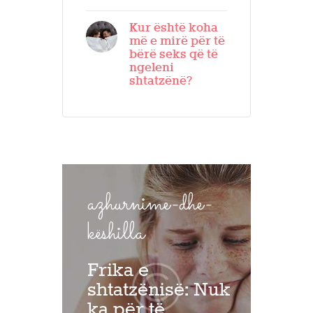
Kur është koha
më e mirë për të
bërë seks që të
ngeleni
shtatzënë?
azhurnime-dhe-
këshilla
Frika e
shtatzënisë: Nuk
ka për të