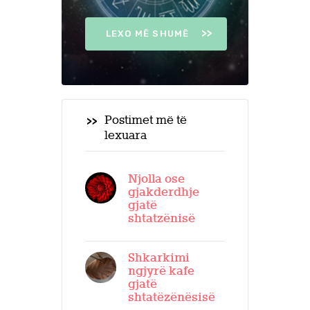
LEXO MË SHUMË
Postimet më të
lexuara
Njolla ose
gjakderdhje
gjatë
shtatzënisë
Shkarkimi
ngjyrë kafe
gjatë
shtatëzënësisë