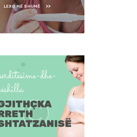
LEXO MË SHUMË
përditësime-dhe-
këshilla
GJITHÇKA
RRETH
SHTATZANISË