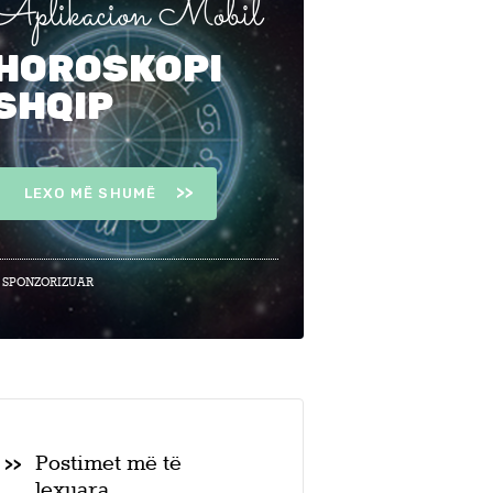
Aplikacion Mobil
HOROSKOPI
SHQIP
LEXO MË SHUMË
 SPONZORIZUAR
Postimet më të
lexuara