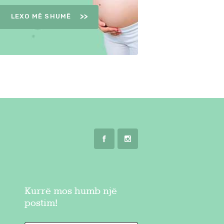
LEXO MË SHUMË
Kurrë mos humb një
postim!