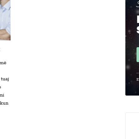
t
umë
 tuaj
E
e
ni
ekun