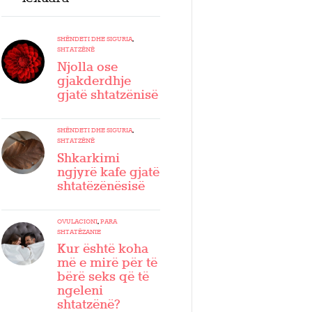
SHËNDETI DHE SIGURIA
,
SHTATZËNË
Njolla ose
gjakderdhje
gjatë shtatzënisë
SHËNDETI DHE SIGURIA
,
SHTATZËNË
Shkarkimi
ngjyrë kafe gjatë
shtatëzënësisë
OVULACIONI
,
PARA
SHTATËZANIE
Kur është koha
më e mirë për të
bërë seks që të
ngeleni
shtatzënë?