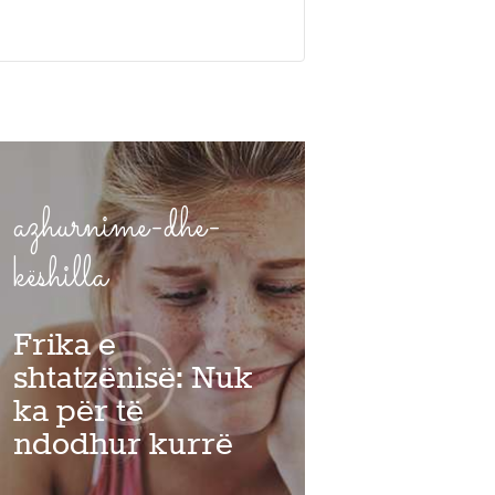
azhurnime-dhe-
këshilla
Frika e
shtatzënisë: Nuk
ka për të
ndodhur kurrë