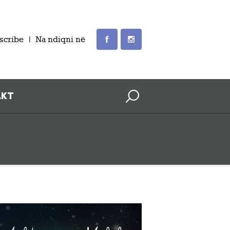
scribe
Na ndiqni në
AKT