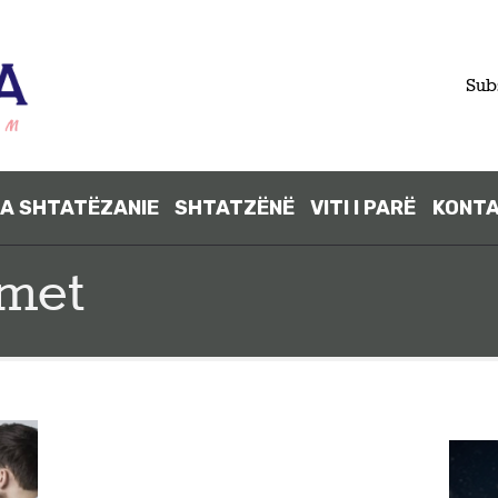
FILLIMI
Sub
PARA
SHTATËZANI
A SHTATËZANIE
SHTATZËNË
VITI I PARË
KONT
E
imet
SHTATZËNË
VITI I PARË
KONTAKT