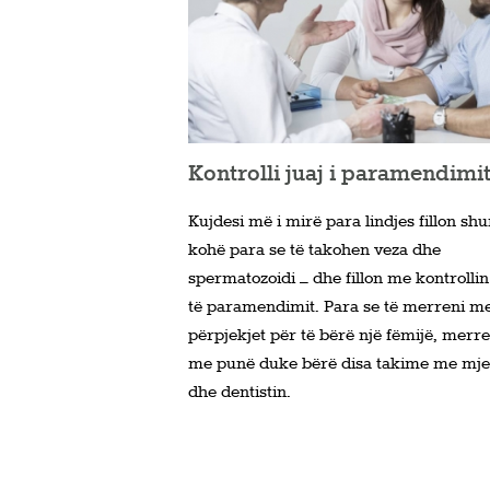
Kontrolli juaj i paramendimi
Kujdesi më i mirë para lindjes fillon sh
kohë para se të takohen veza dhe
spermatozoidi – dhe fillon me kontrollin
të paramendimit. Para se të merreni m
përpjekjet për të bërë një fëmijë, merre
me punë duke bërë disa takime me mj
dhe dentistin.