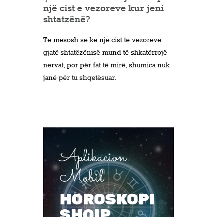
një cist e vezoreve kur jeni
shtatzënë?
Të mësosh se ke një cist të vezoreve
gjatë shtatëzënisë mund të shkatërrojë
nervat, por për fat të mirë, shumica nuk
janë për tu shqetësuar.
Aplikacion
Mobil
HOROSKOPI
SHQIP