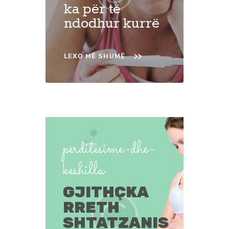
ka për të
ndodhur kurrë
LEXO MË SHUMË
përditësime-dhe-
këshilla
GJITHÇKA
RRETH
SHTATZANIS