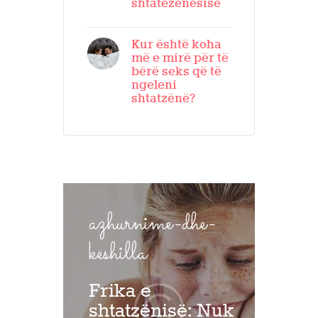
shtatëzënësisë
Kur është koha
më e mirë për të
bërë seks që të
ngeleni
shtatzënë?
azhurnime-dhe-
këshilla
Frika e
shtatzënisë: Nuk