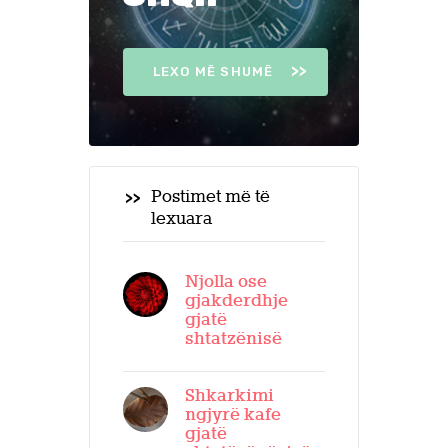
LEXO MË SHUMË
Postimet më të
lexuara
Njolla ose
gjakderdhje
gjatë
shtatzënisë
Shkarkimi
ngjyrë kafe
gjatë