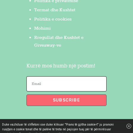
Politika e privatësisë
Termat dhe Kushtet
Politika e cookies
Mohimi
Rregullat dhe Kushtet e
Giveaway-ve
Kurrë mos humb një postim!
Duke vazhduar të shfletoni ose duke klikuar "Prano të gjitha cookie-t" ju pranoni
Flakron Saidi
© 2026. All Rights
ruajtjen e cookie tonat dhe të palëve të treta në pajisjen tuaj për të përmirësuar