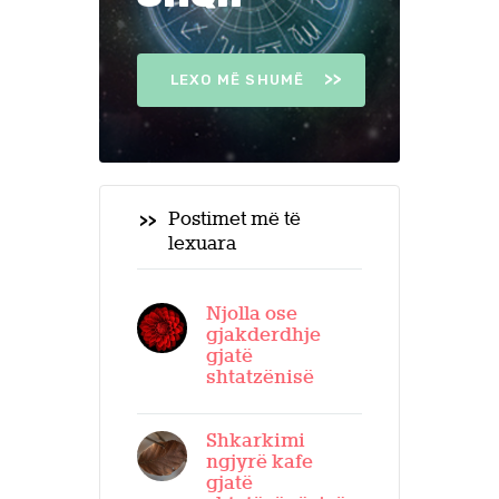
LEXO MË SHUMË
Postimet më të
lexuara
Njolla ose
gjakderdhje
gjatë
shtatzënisë
Shkarkimi
ngjyrë kafe
gjatë