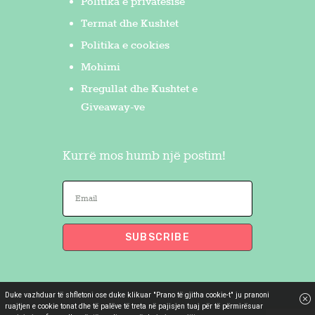
Politika e privatësisë
Termat dhe Kushtet
Politika e cookies
Mohimi
Rregullat dhe Kushtet e
Giveaway-ve
Kurrë mos humb një postim!
Duke vazhduar të shfletoni ose duke klikuar "Prano të gjitha cookie-t" ju pranoni
Flakron Saidi
© 2026. All Rights
ruajtjen e cookie tonat dhe të palëve të treta në pajisjen tuaj për të përmirësuar