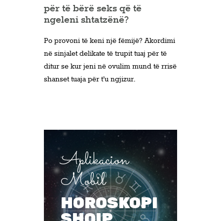
për të bërë seks që të
ngeleni shtatzënë?
Po provoni të keni një fëmijë? Akordimi
në sinjalet delikate të trupit tuaj për të
ditur se kur jeni në ovulim mund të rrisë
shanset tuaja për t’u ngjizur.
Aplikacion
Mobil
HOROSKOPI
SHQIP