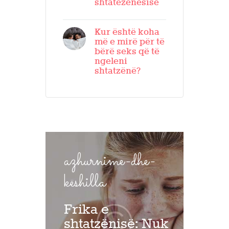
shtatëzënësisë
Kur është koha
më e mirë për të
bërë seks që të
ngeleni
shtatzënë?
azhurnime-dhe-
këshilla
Frika e
shtatzënisë: Nuk