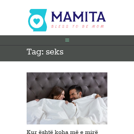
Tag: seks
FILLIMI
PARA SHTATËZANIE
SHTATZËNË
VITI I PARË
KONTAKT
Kur është koha më e mirë