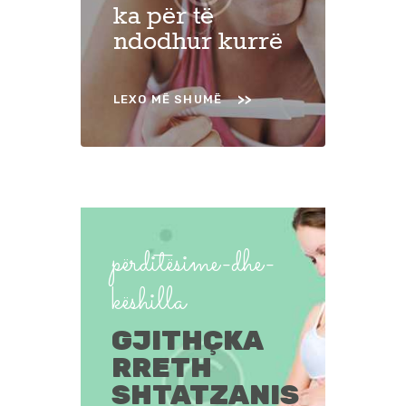
ka për të
ndodhur kurrë
LEXO MË SHUMË
përditësime-dhe-
këshilla
GJITHÇKA
RRETH
SHTATZANIS