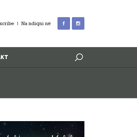
scribe
Na ndiqni në
AKT