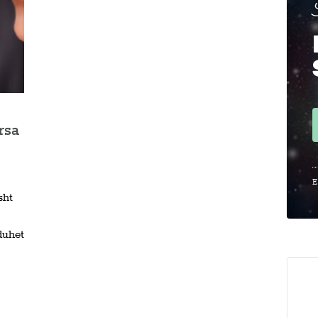
rsa
E
sht
duhet