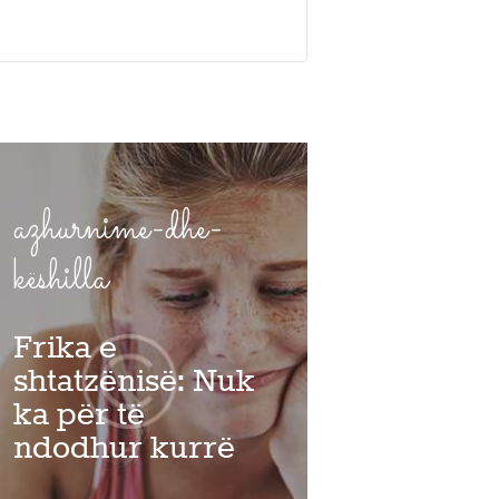
azhurnime-dhe-
këshilla
Frika e
shtatzënisë: Nuk
ka për të
ndodhur kurrë