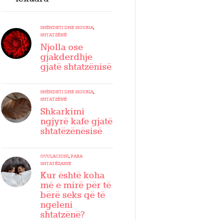
SHËNDETI DHE SIGURIA
,
SHTATZËNË
Njolla ose
gjakderdhje
gjatë shtatzënisë
SHËNDETI DHE SIGURIA
,
SHTATZËNË
Shkarkimi
ngjyrë kafe gjatë
shtatëzënësisë
OVULACIONI
,
PARA
SHTATËZANIE
Kur është koha
më e mirë për të
bërë seks që të
ngeleni
shtatzënë?