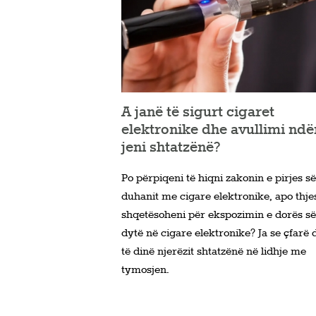
A janë të sigurt cigaret
elektronike dhe avullimi ndë
jeni shtatzënë?
Po përpiqeni të hiqni zakonin e pirjes së
duhanit me cigare elektronike, apo thje
shqetësoheni për ekspozimin e dorës së
dytë në cigare elektronike? Ja se çfarë 
të dinë njerëzit shtatzënë në lidhje me
tymosjen.