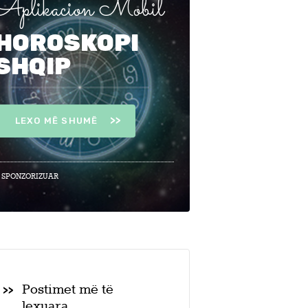
Aplikacion Mobil
HOROSKOPI
SHQIP
LEXO MË SHUMË
 SPONZORIZUAR
Postimet më të
lexuara