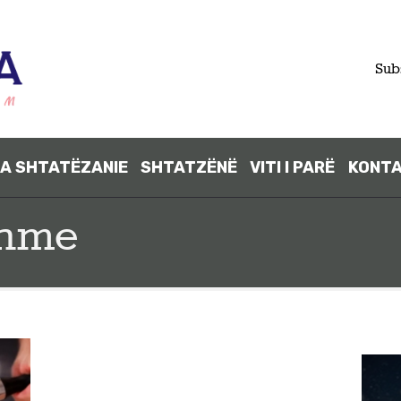
FILLIMI
Sub
PARA
SHTATËZANI
A SHTATËZANIE
SHTATZËNË
VITI I PARË
KONT
E
shme
SHTATZËNË
VITI I PARË
KONTAKT