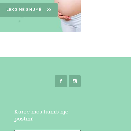
LEXO MË SHUMË
Kurrë mos humb një
postim!