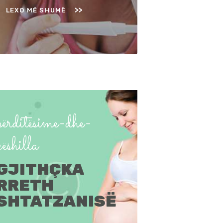
LEXO MË SHUMË
përditësime-dhe-
këshilla
GJITHÇKA
RRETH
SHTATZANISË