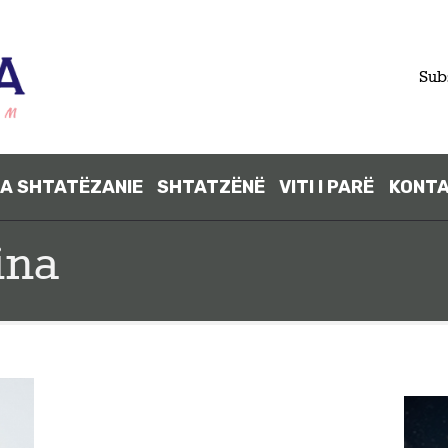
FILLIMI
Sub
PARA
SHTATËZANI
A SHTATËZANIE
SHTATZËNË
VITI I PARË
KONT
E
ina
SHTATZËNË
VITI I PARË
KONTAKT