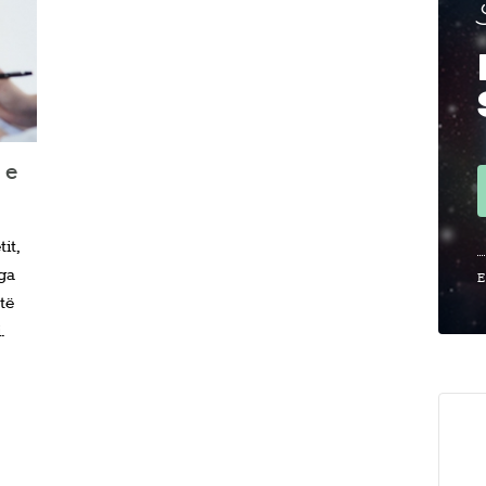
 e
it,
ga
E
të
.