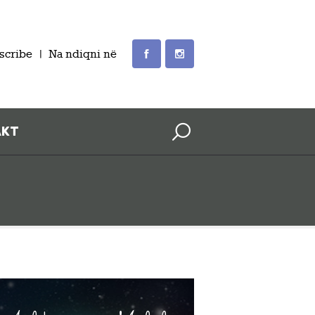
scribe
Na ndiqni në
AKT