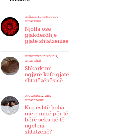
SHËNDETI DHE SIGURIA
,
SHTATZËNË
Njolla ose
gjakderdhje
gjatë shtatzënisë
SHËNDETI DHE SIGURIA
,
SHTATZËNË
Shkarkimi
ngjyrë kafe gjatë
shtatëzënësisë
OVULACIONI
,
PARA
SHTATËZANIE
Kur është koha
më e mirë për të
bërë seks që të
ngeleni
shtatzënë?