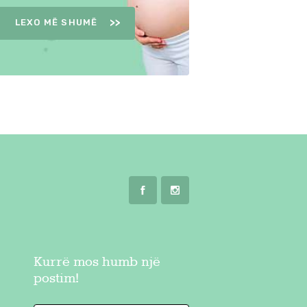
LEXO MË SHUMË
Kurrë mos humb një
postim!