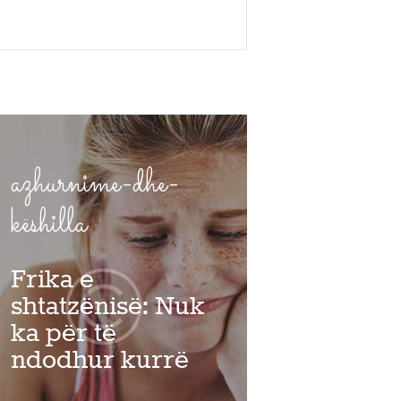
azhurnime-dhe-
këshilla
Frika e
shtatzënisë: Nuk
ka për të
ndodhur kurrë