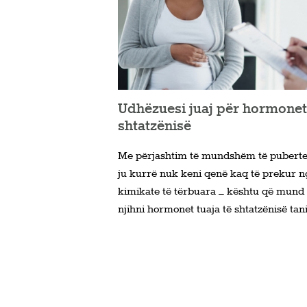
Udhëzuesi juaj për hormonet
shtatzënisë
Me përjashtim të mundshëm të pubertet
ju kurrë nuk keni qenë kaq të prekur n
kimikate të tërbuara – kështu që mund 
njihni hormonet tuaja të shtatzënisë tani