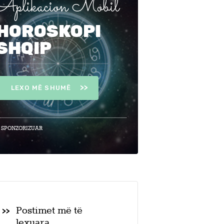
Aplikacion Mobil
HOROSKOPI
SHQIP
LEXO MË SHUMË
 SPONZORIZUAR
Postimet më të
lexuara