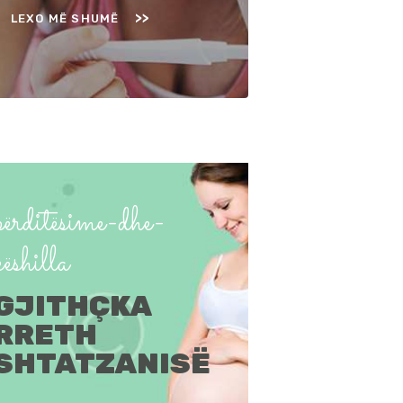
LEXO MË SHUMË
përditësime-dhe-
këshilla
GJITHÇKA
RRETH
SHTATZANISË