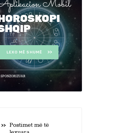
Aplikacion Mobil
HOROSKOPI
SHQIP
LEXO MË SHUMË
 SPONZORIZUAR
Postimet më të
lexuara