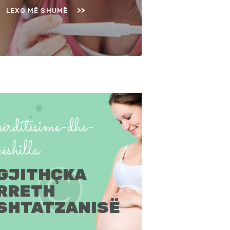
LEXO MË SHUMË
përditësime-dhe-
këshilla
GJITHÇKA
RRETH
SHTATZANISË