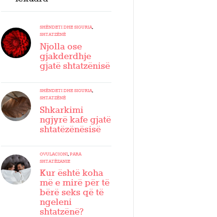
SHËNDETI DHE SIGURIA
,
SHTATZËNË
Njolla ose
gjakderdhje
gjatë shtatzënisë
SHËNDETI DHE SIGURIA
,
SHTATZËNË
Shkarkimi
ngjyrë kafe gjatë
shtatëzënësisë
OVULACIONI
,
PARA
SHTATËZANIE
Kur është koha
më e mirë për të
bërë seks që të
ngeleni
shtatzënë?