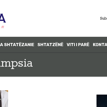
FILLIMI
Sub
PARA
SHTATËZANI
A SHTATËZANIE
SHTATZËNË
VITI I PARË
KONT
E
ampsia
SHTATZËNË
VITI I PARË
KONTAKT