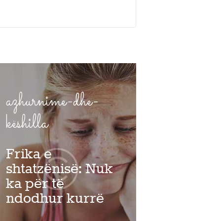
azhurnime-dhe-
këshilla
Frika e
shtatzënisë: Nuk
ka për të
ndodhur kurrë