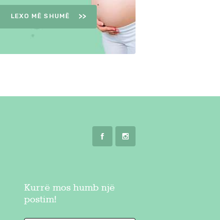
LEXO MË SHUMË
Kurrë mos humb një
postim!