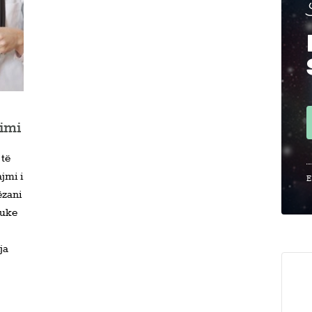
timi
 të
jmi i
E
ëzani
duke
ja