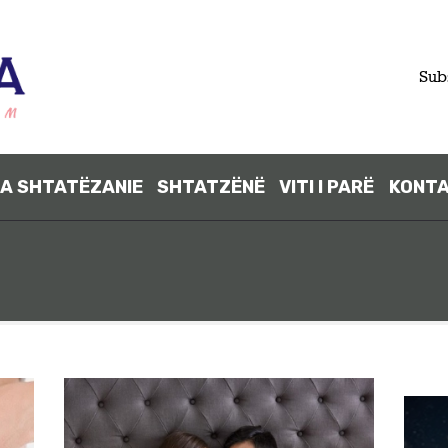
FILLIMI
Sub
PARA
SHTATËZANI
A SHTATËZANIE
SHTATZËNË
VITI I PARË
KONT
E
SHTATZËNË
VITI I PARË
KONTAKT