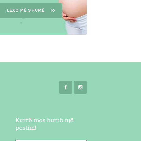
LEXO MË SHUMË
Kurrë mos humb një
postim!