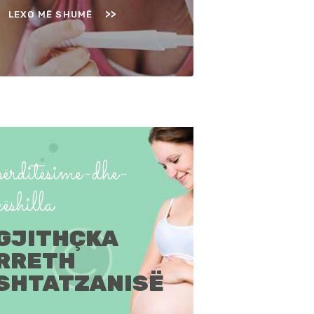
LEXO MË SHUMË
përditësime-dhe-
këshilla
GJITHÇKA
RRETH
SHTATZANISË