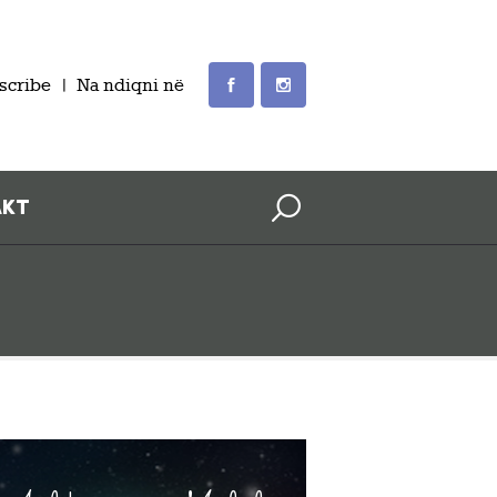
scribe
Na ndiqni në
AKT