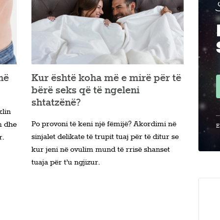
në
Kur është koha më e mirë për të
bërë seks që të ngeleni
shtatzënë?
klin
Po provoni të keni një fëmijë? Akordimi në
m dhe
E
sinjalet delikate të trupit tuaj për të ditur se
r.
kur jeni në ovulim mund të rrisë shanset
tuaja për t’u ngjizur.