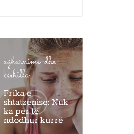
azhurnime-dhe-
këshilla
Frika e
shtatzënisë: Nuk
ka për të
ndodhur kurrë