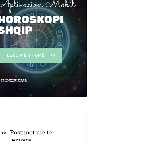
Aplikacion Mobil
HOROSKOPI
SHQIP
LEXO MË SHUMË
 SPONZORIZUAR
Postimet më të
lexuara