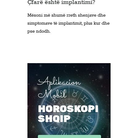
Çfarë është implantimi?
Mësoni më shumë rreth shenjave dhe
simptomave të implantimit, plus kur dhe
pse ndodh.
Aplikacion
Mobil
HOROSKOPI
SHQIP