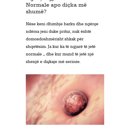
Normale apo diçka më
shumë?
Nëse keni dhimbje barku dhe ngërçe
ndërsa jeni duke pritur, nuk është
domosdoshmërisht shkak për
shqetësim. Ja kur ka të ngjarë të jetë
normale – dhe kur mund të jetë një
shenjë e diçkaje më serioze.