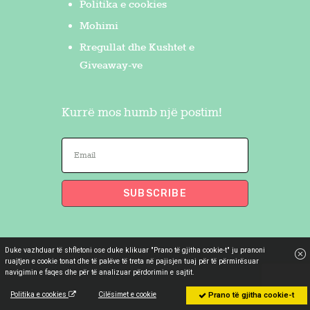
Politika e cookies
Mohimi
Rregullat dhe Kushtet e
Giveaway-ve
Kurrë mos humb një postim!
Duke vazhduar të shfletoni ose duke klikuar "Prano të gjitha cookie-t" ju pranoni
Flakron Saidi
© 2026. All Rights
ruajtjen e cookie tonat dhe të palëve të treta në pajisjen tuaj për të përmirësuar
navigimin e faqes dhe për të analizuar përdorimin e sajtit.
Reserved.
Politika e cookies
Cilësimet e cookie
Prano të gjitha cookie-t