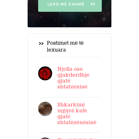
LEXO MË SHUMË
Postimet më të
lexuara
Njolla ose
gjakderdhje
gjatë
shtatzënisë
Shkarkimi
ngjyrë kafe
gjatë
shtatëzënësisë