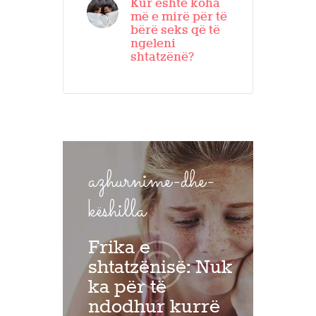
Kur është koha
më e mirë për të
bërë seks që të
ngeleni
shtatzënë?
azhurnime-dhe-
këshilla
Frika e
shtatzënisë: Nuk
ka për të
ndodhur kurrë