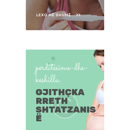
LEXO MË SHUMË
përditësime-dhe-
këshilla
GJITHÇKA
RRETH
SHTATZANIS
Ë