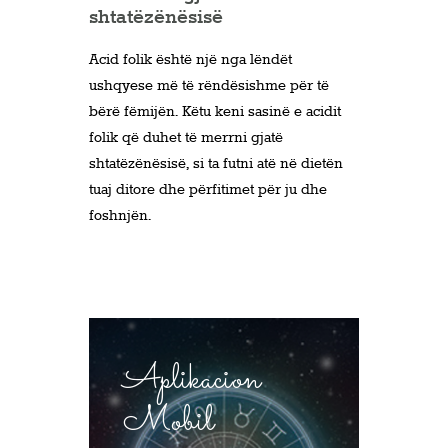
shtatëzënësisë
Acid folik është një nga lëndët
ushqyese më të rëndësishme për të
bërë fëmijën. Këtu keni sasinë e acidit
folik që duhet të merrni gjatë
shtatëzënësisë, si ta futni atë në dietën
tuaj ditore dhe përfitimet për ju dhe
foshnjën.
Aplikacion
Mobil