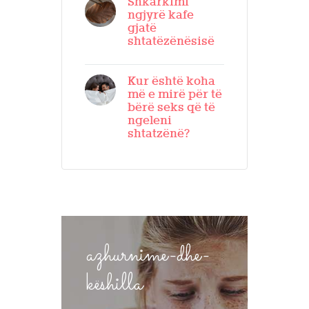
Shkarkimi
ngjyrë kafe
gjatë
shtatëzënësisë
Kur është koha
më e mirë për të
bërë seks që të
ngeleni
shtatzënë?
azhurnime-dhe-
këshilla