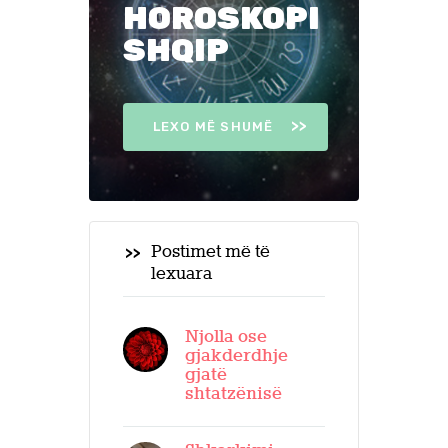
HOROSKOPI
SHQIP
LEXO MË SHUMË
Postimet më të
lexuara
Njolla ose
gjakderdhje
gjatë
shtatzënisë