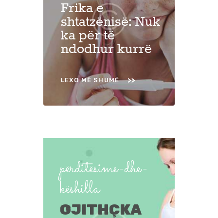
Frika e
shtatzënisë: Nuk
ka për të
ndodhur kurrë
LEXO MË SHUMË
përditësime-dhe-
këshilla
GJITHÇKA