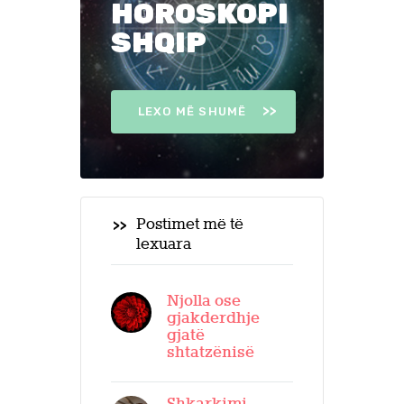
HOROSKOPI
SHQIP
LEXO MË SHUMË
Postimet më të
lexuara
Njolla ose
gjakderdhje
gjatë
shtatzënisë