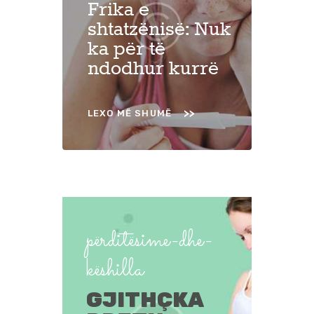
Frika e
shtatzënisë: Nuk
ka për të
ndodhur kurrë
LEXO MË SHUMË
përditësime-dhe-
këshilla
GJITHÇKA