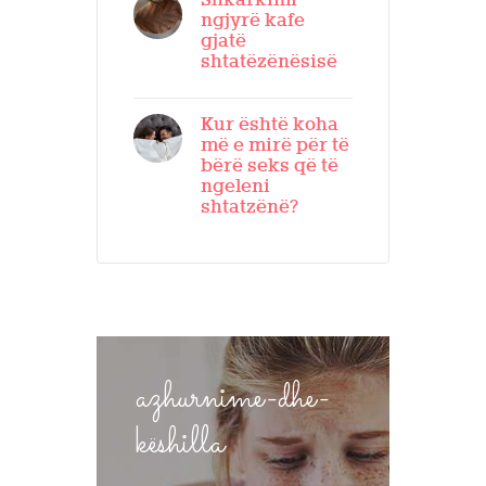
Shkarkimi
ngjyrë kafe
gjatë
shtatëzënësisë
Kur është koha
më e mirë për të
bërë seks që të
ngeleni
shtatzënë?
azhurnime-dhe-
këshilla