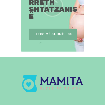
RRETH
SHTATZANIS
Ë
LEXO MË SHUMË