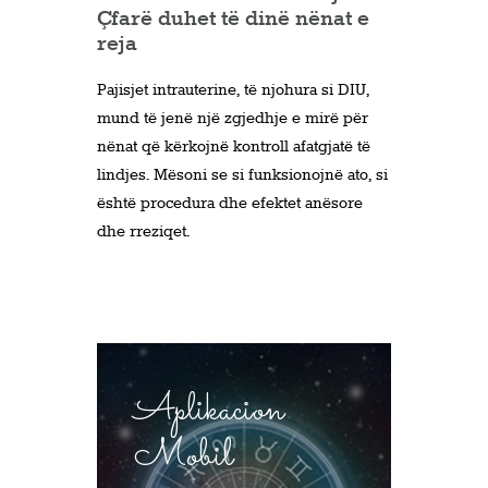
Çfarë duhet të dinë nënat e
reja
Pajisjet intrauterine, të njohura si DIU,
mund të jenë një zgjedhje e mirë për
nënat që kërkojnë kontroll afatgjatë të
lindjes. Mësoni se si funksionojnë ato, si
është procedura dhe efektet anësore
dhe rreziqet.
Aplikacion
Mobil