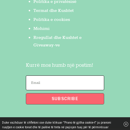
Politika e privatësisë
Termat dhe Kushtet
Politika e cookies
Mohimi
Rregullat dhe Kushtet e
Giveaway-ve
Kurrë mos humb një postim!
Duke vazhduar të shfletoni ose duke klikuar "Prano të gjitha cookie-t" ju pranoni
Flakron Saidi
© 2026. All Rights
ruajtjen e cookie tonat dhe të palëve të treta në pajisjen tuaj për të përmirësuar