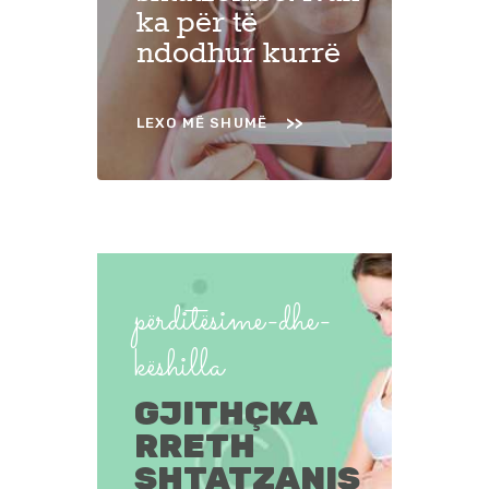
ka për të
ndodhur kurrë
LEXO MË SHUMË
përditësime-dhe-
këshilla
GJITHÇKA
RRETH
SHTATZANIS