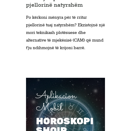
pjellorinë natyrshëm
Po kërkoni mënyra për të rritur
pjellorinë tuaj natyrshëm? Ekzistojnë një
mori teknikash plotësuese dhe
alternative të mjekësisë (CAM) që mund
t’ju ndihmojnë të krijoni barrë.
Aplikacion
Mobil
HOROSKOPI
SHQIP