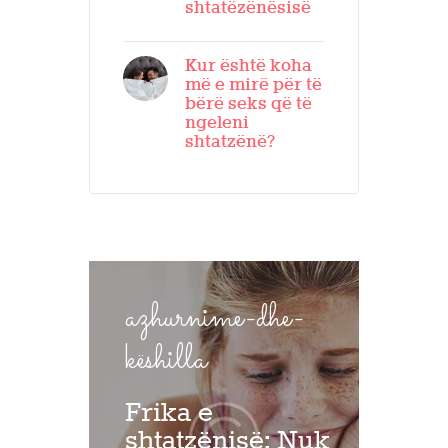
shtatëzënësisë
Kur është koha
më e mirë për të
bërë seks që të
ngeleni
shtatzënë?
azhurnime-dhe-
këshilla
Frika e
shtatzënisë: Nuk