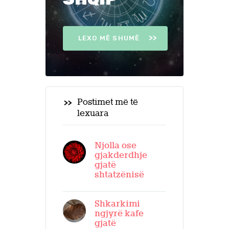
LEXO MË SHUMË
Postimet më të
lexuara
Njolla ose
gjakderdhje
gjatë
shtatzënisë
Shkarkimi
ngjyrë kafe
gjatë