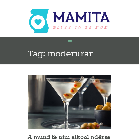
Tag: moderurar
FILLIMI
PARA SHTATËZANIE
SHTATZËNË
VITI I PARË
KONTAKT
A mund të pini alkool ndërsa