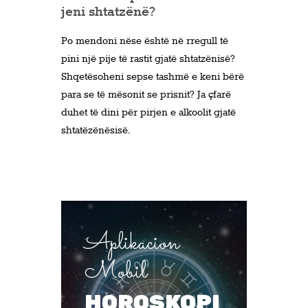
jeni shtatzënë?
Po mendoni nëse është në rregull të
pini një pije të rastit gjatë shtatzënisë?
Shqetësoheni sepse tashmë e keni bërë
para se të mësonit se prisnit? Ja çfarë
duhet të dini për pirjen e alkoolit gjatë
shtatëzënësisë.
Aplikacion
Mobil
HOROSKOPI