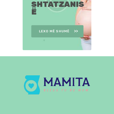
SHTATZANIS
Ë
LEXO MË SHUMË