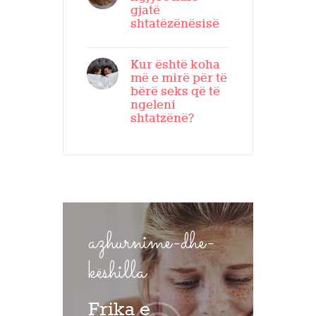
gjatë
shtatëzënësisë
Kur është koha
më e mirë për të
bërë seks që të
ngeleni
shtatzënë?
azhurnime-dhe-
këshilla
Frika e