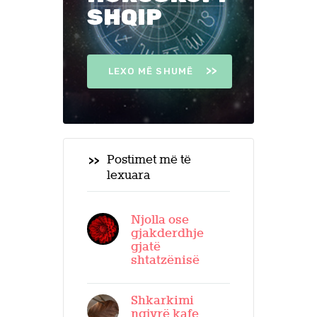
SHQIP
LEXO MË SHUMË
Postimet më të
lexuara
Njolla ose
gjakderdhje
gjatë
shtatzënisë
Shkarkimi
ngjyrë kafe