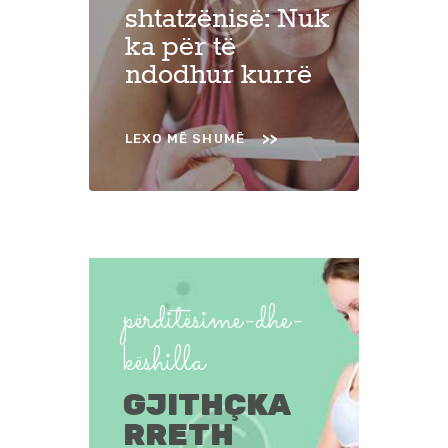
shtatzënisë: Nuk
ka për të
ndodhur kurrë
LEXO MË SHUMË
përditësime-dhe-
këshilla
GJITHÇKA
RRETH