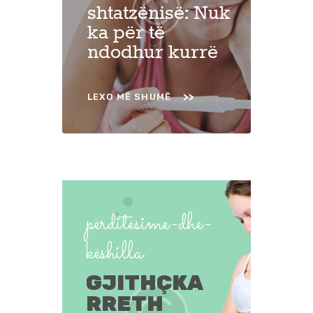
shtatzënisë: Nuk
ka për të
ndodhur kurrë
LEXO MË SHUMË
përditësime-dhe-
këshilla
GJITHÇKA
RRETH