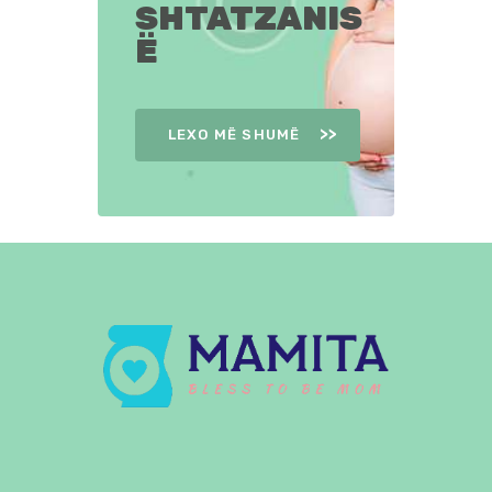
SHTATZANIS
Ë
LEXO MË SHUMË