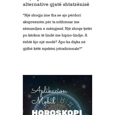
alternative gjatë shtatzënisë
“Një shoqja ime tha se ajo përdori
akupresurën për ta ndihmuar me
sëmundjen e mëngjesit. Një shoqe tjetër
po kërkon të lindë me hipno-lindje. A
është kjo një modë? Apo ka diçka në
gjithë këtë mjekësi jotradicionale?”
Aplikacion
Mobil
HOROSKOPI