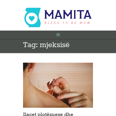
Tag: mjeksisë
FILLIMI
PARA SHTATËZANIE
SHTATZËNË
VITI I PARË
KONTAKT
Ilaçet plotësuese dhe