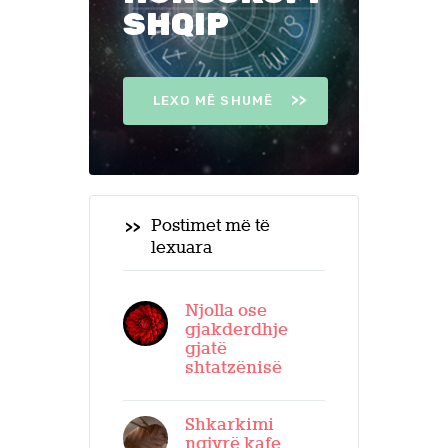
SHQIP
LEXO MË SHUMË
Postimet më të
lexuara
Njolla ose
gjakderdhje
gjatë
shtatzënisë
Shkarkimi
ngjyrë kafe