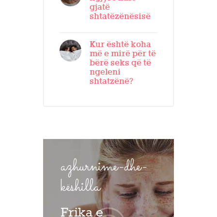
gjatë
shtatëzënësisë
Kur është koha
më e mirë për të
bërë seks që të
ngeleni
shtatzënë?
azhurnime-dhe-
këshilla
Frika e