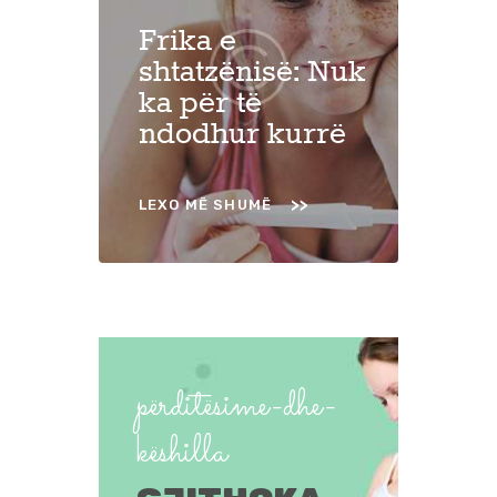
Frika e
shtatzënisë: Nuk
ka për të
ndodhur kurrë
LEXO MË SHUMË
përditësime-dhe-
këshilla