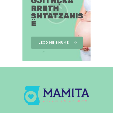
GJITHÇKA
RRETH
SHTATZANIS
Ë
LEXO MË SHUMË