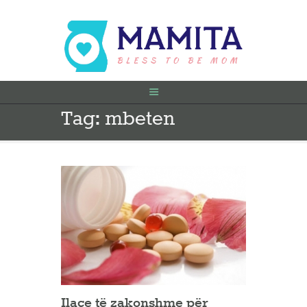
Tag: mbeten
FILLIMI
PARA SHTATËZANIE
SHTATZËNË
VITI I PARË
KONTAKT
Ilaçe të zakonshme për