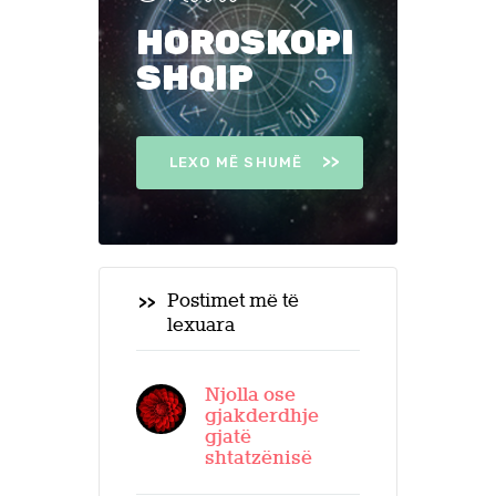
HOROSKOPI
SHQIP
LEXO MË SHUMË
Postimet më të
lexuara
Njolla ose
gjakderdhje
gjatë
shtatzënisë