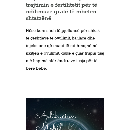
trajtimin e fertilitetit për të
ndihmuar gratë të mbeten
shtatzënë
Nëse keni sfida të pjellorisë për shkak
të çështjeve të ovulimit, ka ilaçe dhe
injeksione që mund të ndihmojnë në
nxitjen e ovulimit, duke e çuar trupin tuaj
një hap më afër ëndrrave tuaja për të
bërë bebe.
Aplikacion
Mobil