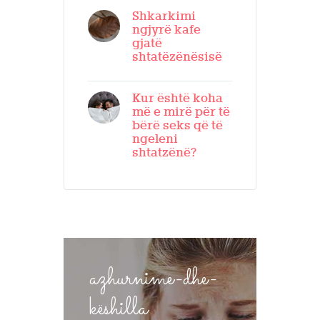
Shkarkimi
ngjyrë kafe
gjatë
shtatëzënësisë
Kur është koha
më e mirë për të
bërë seks që të
ngeleni
shtatzënë?
azhurnime-dhe-
këshilla